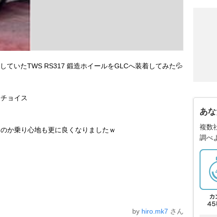
していたTWS RS317 鍛造ホイールをGLCへ装着してみた💦
0をチョイス
あな
複数
なのか乗り心地も更に良くなりましたｗ
調べ
by
hiro.mk7
さん