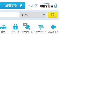
ヘルプ
愛車
イベント
オークション
サーキット
みんカラ＋