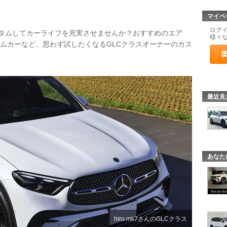
マイペ
ログ
カスタムしてカーライフを充実させませんか？おすすめのエア
様々
タムカーなど、思わず試したくなるGLCクラスオーナーのカス
！
最近見
あなた
hiro.mk7さんのGLCクラス