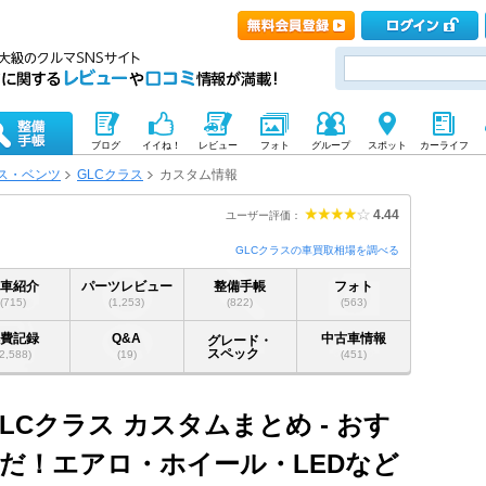
ブログ
イイね！
レビュー
フォト
グループ
スポット
カーライフ
ス・ベンツ
GLCクラス
カスタム情報
4.44
ユーザー評価：
GLCクラスの車買取相場を調べる
愛車紹介
パーツレビュー
整備手帳
フォト
(715)
(1,253)
(822)
(563)
燃費記録
Q&A
中古車情報
グレード・
スペック
(2,588)
(19)
(451)
LCクラス カスタムまとめ - おす
だ！エアロ・ホイール・LEDなど