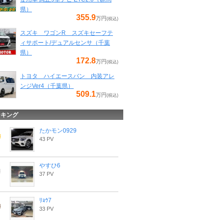
県）
355.9
万円
(税込)
スズキ ワゴンR スズキセーフテ
ィサポート/デュアルセンサ（千葉
県）
172.8
万円
(税込)
トヨタ ハイエースバン 内装アレ
ンジVer4（千葉県）
509.1
万円
(税込)
ンキング
たかモン0929
43 PV
やすひ6
37 PV
ﾘｮｳ7
33 PV