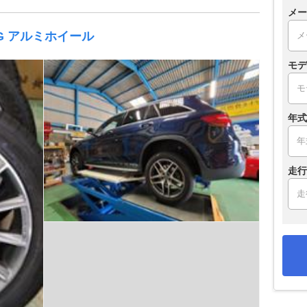
メー
G アルミホイール
モデ
年式
走行