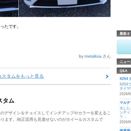
かったです。
最新オ
by
metalkoa
さん
ニュー
Q&A
カスタムをもっと見る
X254
X254
タイヤ
2026/0
スタム
マルチ
大した
ンディ
みのデザインをチョイスしてインチアップやカラーを変えるこ
リ ...
わります。純正流用も見逃せないのがホイールカスタムで
2026/0
後席用