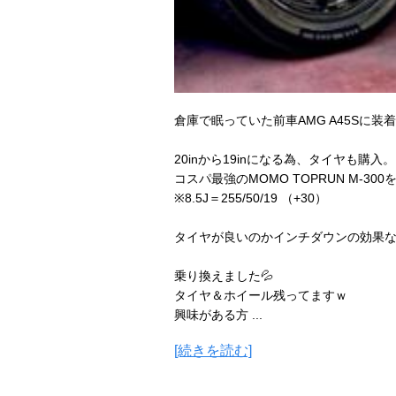
倉庫で眠っていた前車AMG A45Sに装着
20inから19inになる為、タイヤも購入。
コスパ最強のMOMO TOPRUN M-30
※8.5J＝255/50/19 （+30）
タイヤが良いのかインチダウンの効果
乗り換えました💦
タイヤ＆ホイール残ってますｗ
興味がある方 ...
[続きを読む]