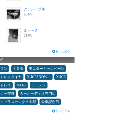
グランドブルー
26 PV
ま～～さ
21 PV
もっと見る
グ
ュラン
トヨタ
モニターキャンペーン
ッドレスタイヤ
X-ICESNOW＋
X-ICE
ッドレス
N-One
ラーメン
ーカー交換
カーオーディオ専門店
ックプラスセンター山梨
愛車記念日
もっと見る