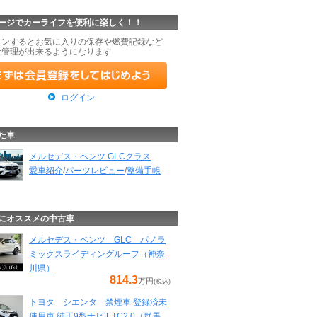
ージでカーライフを便利に楽しく！！
インするとお気に入りの保存や燃費記録など
な管理が出来るようになります
ログイン
た車
メルセデス・ベンツ GLCクラス
愛車紹介
/
パーツレビュー
/
整備手帳
にオススメの中古車
メルセデス・ベンツ GLC パノラ
ミックスライディングルーフ（神奈
川県）
814.3
万円
(税込)
トヨタ シエンタ 禁煙車 登録済未
使用車 純正9型ナビ ETC2.0（群馬