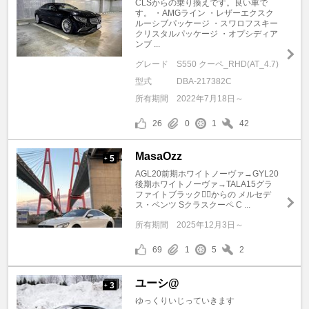
CLSからの乗り換えです。良い車で
す。 ・AMGライン ・レザーエクスク
ルーシブパッケージ ・スワロフスキー
クリスタルパッケージ ・オプシディア
ンブ ...
グレード
S550 クーペ_RHD(AT_4.7)
型式
DBA-217382C
所有期間
2022年7月18日～
26
0
1
42
MasaOzz
5
+
AGL20前期ホワイトノーヴァ→GYL20
後期ホワイトノーヴァ→TALA15グラ
ファイトブラック✌🏿からの メルセデ
ス・ベンツ Sクラスクーペ C ...
所有期間
2025年12月3日～
69
1
5
2
ユーシ@
3
+
ゆっくりいじっていきます