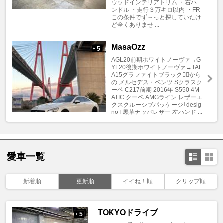
ウッドインテリアトリム ・右ハ
ンドル ・走行３万キロ以内 ・FR
この条件でず～っと探していたけ
ど全くありませ ...
MasaOzz
5
+
AGL20前期ホワイトノーヴァ→G
YL20後期ホワイトノーヴァ→TAL
A15グラファイトブラック✌🏿から
の メルセデス・ベンツ Sクラスク
ーペ C217前期 2016年 S550 4M
ATIC クーペ AMGライン レザーエ
クスクルーシブパッケージ｢desig
no｣ 黒革ナッパレザー 左ハンド ...
愛車一覧
新着順
更新順
イイね！順
クリップ順
TOKYOドライブ
5
+