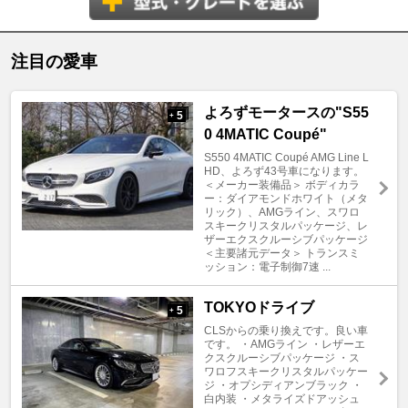
注目の愛車
よろずモータースの"S55
5
+
0 4MATIC Coupé"
S550 4MATIC Coupé AMG Line L
HD、よろず43号車になります。
＜メーカー装備品＞ ボディカラ
ー：ダイアモンドホワイト（メタ
リック）、AMGライン、スワロ
スキークリスタルパッケージ、レ
ザーエクスクルーシブパッケージ
＜主要諸元データ＞ トランスミ
ッション：電子制御7速 ...
TOKYOドライブ
5
+
CLSからの乗り換えです。良い車
です。 ・AMGライン ・レザーエ
クスクルーシブパッケージ ・ス
ワロフスキークリスタルパッケー
ジ ・オプシディアンブラック ・
白内装 ・メタライズドアッシュ