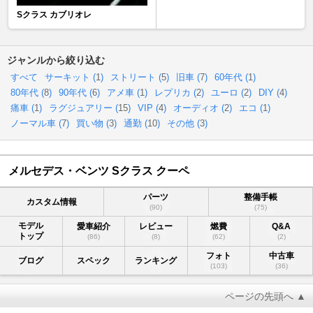
Sクラス カブリオレ
ジャンルから絞り込む
すべて
サーキット (
1
)
ストリート (
5
)
旧車 (
7
)
60年代 (
1
)
80年代 (
8
)
90年代 (
6
)
アメ車 (
1
)
レプリカ (
2
)
ユーロ (
2
)
DIY (
4
)
痛車 (
1
)
ラグジュアリー (
15
)
VIP (
4
)
オーディオ (
2
)
エコ (
1
)
ノーマル車 (
7
)
買い物 (
3
)
通勤 (
10
)
その他 (
3
)
メルセデス・ベンツ Sクラス クーペ
パーツ
整備手帳
カスタム情報
(90)
(75)
モデル
愛車紹介
レビュー
燃費
Q&A
トップ
(86)
(8)
(62)
(2)
フォト
中古車
ブログ
スペック
ランキング
(103)
(36)
ページの先頭へ ▲