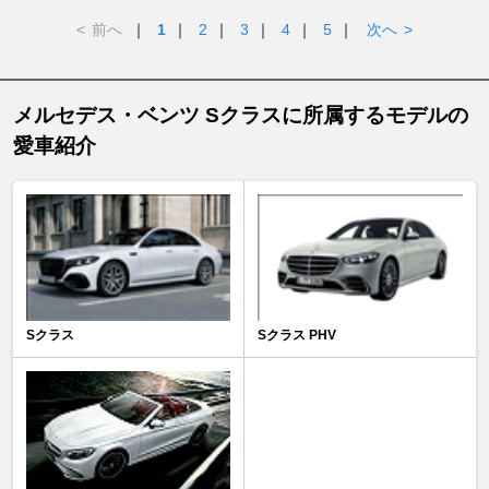
<
前へ
｜
1
｜
2
｜
3
｜
4
｜
5
｜
次へ
>
メルセデス・ベンツ Sクラスに所属するモデルの
愛車紹介
Sクラス
Sクラス PHV