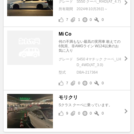
グレード
S550 クーペ_RHD(AT_4.7)
所有期間
2024年10月26日～
7
1
0
0
Mi Co
何の不満もない最高の実用車 敢えての
6気筒、非AMGライン W124以来のお
気に入り
グレード
S450 4マチック クーペ_LH
D_4WD(AT_3.0)
型式
DBA-217364
7
0
0
0
モリクリ
Sクラス クーペに乗っています。
9
0
0
0