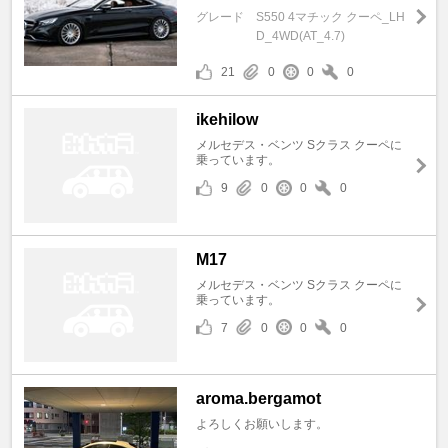
グレード
S550 4マチック クーペ_LH
D_4WD(AT_4.7)
21
0
0
0
ikehilow
メルセデス・ベンツ Sクラス クーペに
乗っています。
9
0
0
0
M17
メルセデス・ベンツ Sクラス クーペに
乗っています。
7
0
0
0
aroma.bergamot
よろしくお願いします。