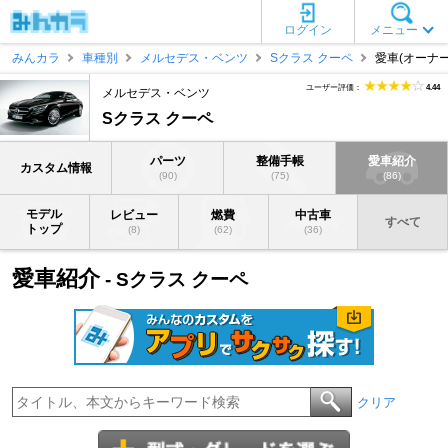
ログイン
メニュー
みんカラ
車種別
メルセデス・ベンツ
Sクラス クーペ
愛車(オーナー
ユーザー評価：
4.44
メルセデス・ベンツ
Sクラス クーペ
パーツ
整備手帳
愛車紹介
カスタム情報
(90)
(75)
(86)
モデル
レビュー
燃費
中古車
すべて
トップ
(8)
(62)
(36)
愛車紹介
- Sクラス クーペ
クリア