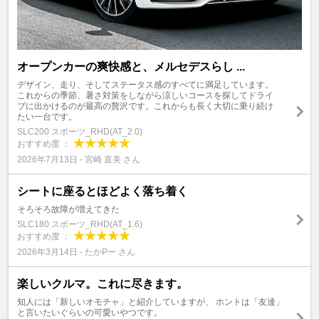
オープンカーの爽快感と、メルセデスらし ...
デザイン、走り、そしてステータス感のすべてに満足しています。
これからの季節、暑さ対策をしながら涼しいコースを探してドライ
ブに出かけるのが最高の贅沢です。これからも長く大切に乗り続け
たい一台です。
SLC200 スポーツ_RHD(AT_2.0)
おすすめ度 ：
2026年7月13日 - 宮崎 直美 さん
シートに座るとほどよく落ち着く
そろそろ故障が増えてきた
SLC180 スポーツ_RHD(AT_1.6)
おすすめ度 ：
2026年3月14日 - たかPー さん
楽しいクルマ。これに尽きます。
知人には「新しいオモチャ」と紹介していますが、 ホントは「友達」
と言いたいぐらいの可愛いやつです。