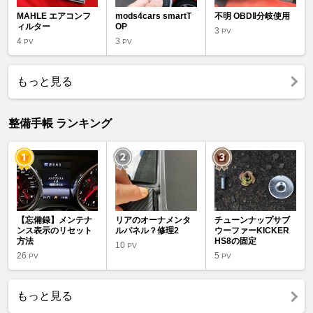
MAHLE エアコンフ
mods4cars smartT
不明 OBDⅡ分岐使用
ィルター
OP
3
PV
4
3
PV
PV
もっと見る
整備手帳 ランキング
【忘備録】メンテナ
リアのオーナメンタ
チューンナップサブ
ンス表示のリセット
ルパネル？修理2
ウーファーKICKER
方法
HS8の固定
10
PV
26
5
PV
PV
もっと見る