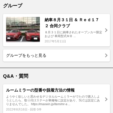
グループ
納車８月３１日 ＆ Ｒｅｄ１７
２ 合同クラブ
８月３１日に納車されたオープンカー限定
および 車両型式ＭＢ ...
2017年5月11日
グループをもっと見る
Q&A・質問
ルームミラーの型番や脱着方法の情報
ようやく欲しいと思わせるデジタルルームミラーがでたので購入しよ
うとしたら、取り付けステーが車種毎に設定があり、SLCは設定にあ
りませんでした。 https://maxwin.jp/item/mr-a ...
2022年8月16日 - 回答 0件