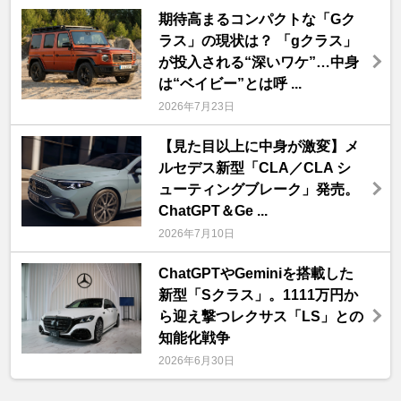
期待高まるコンパクトな「Gク
ラス」の現状は？ 「gクラス」
が投入される“深いワケ”…中身
は“ベイビー”とは呼 ...
2026年7月23日
【見た目以上に中身が激変】メ
ルセデス新型「CLA／CLA シ
ューティングブレーク」発売。
ChatGPT＆Ge ...
2026年7月10日
ChatGPTやGeminiを搭載した
新型「Sクラス」。1111万円か
ら迎え撃つレクサス「LS」との
知能化戦争
2026年6月30日