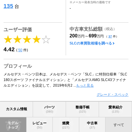
※メーカー発表当時の価格です
135
台
-
中古車支払総額
（税込）
ユーザー評価
200
699
～
万円
万円
（
37
件）
SLCの車買取相場を調べる
4.42
(
50
件)
プロフィール
メルセデス・ベンツ日本は、メルセデス・ベンツ「SLC」に特別仕様車「SLC
180スポーツ ファイナルエディション」と「メルセデスAMG SLC43ファイナ
ルエディション」を設定して、2019年6月2 ...
もっと見る
グレード・スペック
パーツ
整備手帳
愛車紹介
カスタム情報
(380)
(325)
(135)
モデル
レビュー
燃費
中古車
すべて
トップ
(50)
(227)
(37)