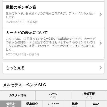
屋根のギシギシ音
屋根のギシギシ音を緩和する方法をご存知の方、アドバイスをお願い
します。
2021年2月6日 - 回答 5件
カーナビの表示について
こんにちは。 以前乗っていたCー220dでは出来たのですが、カーナビ
の表示を昼間モードに固定する方法はありますか？ 夜やトンネルで暗
くなるのは私的には見にくいので、どなたか教えて頂けませんか？宜
しく ...
2020年9月25日 - 回答 0件
もっと見る
メルセデス・ベンツ SLC
パーツ
整備手帳
カスタム情報
(380)
(325)
モデル
愛車紹介
レビュー
燃費
Q&A