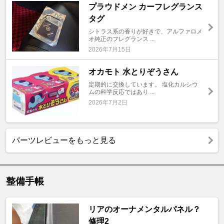
プラウドメン カーフレグランス
タグ
シトラス系の香りが好きで、アルファロメ
オ純正のフレグランス ...
2026年7月15日
オカモト 水とりぞうさん
定期的に交換しています。 塩化カルシウ
ムの科学反応ではあり ...
2026年7月2日
パーツレビューをもっと見る
整備手帳
リアのオーナメンタルパネル？
修理2