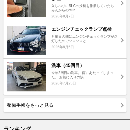
久しぶりにSLCの投稿を徘徊していたら…
みんからのtsun ...
2026年8月7日
エンジンチェックランプ点検
月曜日の朝にエンジンチェックランプが点
灯したのでソロソロと ...
2026年8月5日
洗車（45回目）
今年2回目の洗車。 雨にあたってしまっ
た。 お気に入りの快 ...
2026年7月25日
整備手帳をもっと見る
ランキング