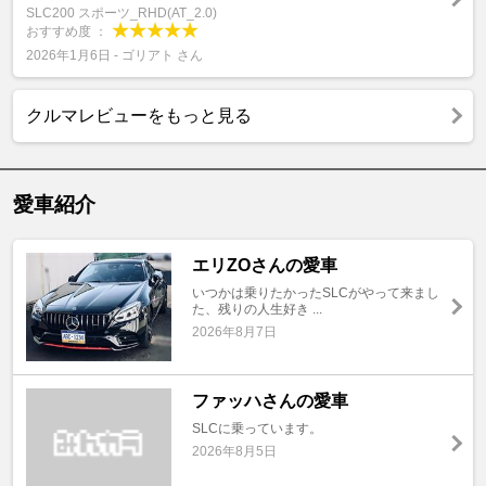
SLC200 スポーツ_RHD(AT_2.0)
おすすめ度 ：
2026年1月6日 - ゴリアト さん
クルマレビューをもっと見る
愛車紹介
エリZOさんの愛車
いつかは乗りたかったSLCがやって来まし
た、残りの人生好き ...
2026年8月7日
ファッハさんの愛車
SLCに乗っています。
2026年8月5日