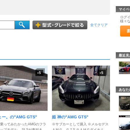
マイペ
ログ
様々
全てクリア
最近見
5
5
+
+
あなた
ー。の"AMG GTS"
姫 神の"AMG GTS"
乗ってみたかったAMGのフラ
※サブカーとして購入 ※メルセデス
ップモデル。 SLSが車好き ...
ＡＭＧ ＧＴS ※ＡＭＧダイナミ ...