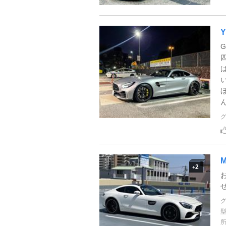
Y
ん
M
2
+
せ