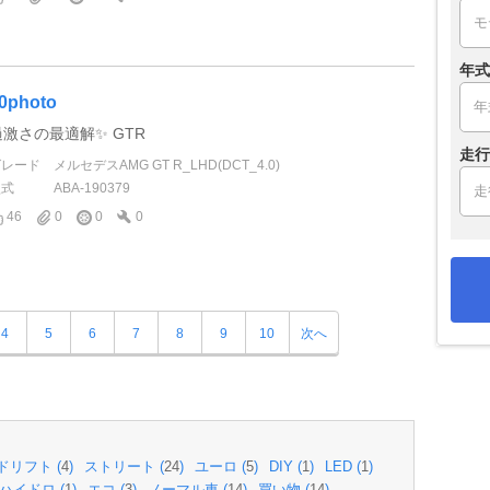
年式
0photo
過激さの最適解✨ GTR
走行
グレード
メルセデスAMG GT R_LHD(DCT_4.0)
型式
ABA-190379
46
0
0
0
4
5
6
7
8
9
10
次へ
ドリフト (
4
)
ストリート (
24
)
ユーロ (
5
)
DIY (
1
)
LED (
1
)
ハイドロ (
1
)
エコ (
3
)
ノーマル車 (
14
)
買い物 (
14
)