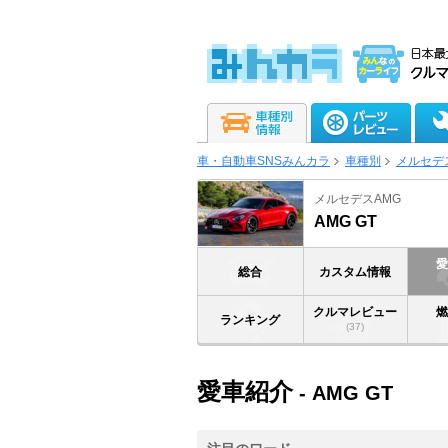
車・自動車SNSみんカラ
車種別
メルセデ
メルセデスAMG
AMG GT
総合
カスタム情報
クルマレビュー
ランキング
(37)
愛車紹介
- AMG GT