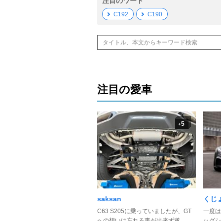
注目のワード
C192
C190
注目の愛車
5
+
saksan
くじょ
C63 S205に乗っていましたが、GT
一度は
への想いは忘れる事が出来ず遂 ...
ッグシ