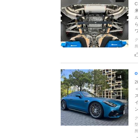
o
4
+
＜
ズ