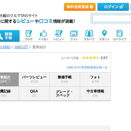
ブログ
イイね！
レビュー
フォト
グループ
スポット
カーライフ
スAMG
AMG GT
愛車紹介
4.57
ユーザー評価：
AMG GTの車買取相場を調べる
愛車紹介
パーツレビュー
整備手帳
フォト
(147)
(213)
(144)
(176)
燃費記録
Q&A
中古車情報
グレード・
スペック
(52)
(2)
(54)