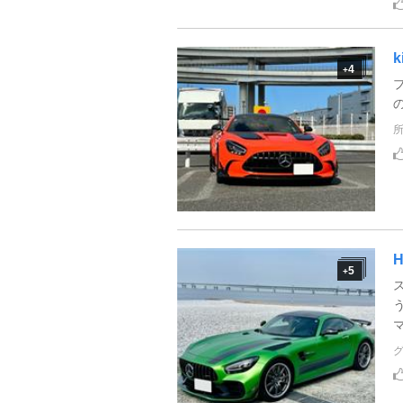
k
4
+
H
5
+