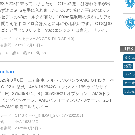
C63 S205に乗っていましたが、GTへの想いは忘れる事が出
来ず遂にGTSを手に入れました。C63で感じた事はやはりメ
ルセデスのV8はトルクが有り、100km巡航時の微かにリアか
ら聞こえるドロドロ音ほんとに耳に心地良いです。 GTSは63
ワゴンと同じ3.9リッターV8のエンジンとは言え、ドライ ...
グレード
メルセデスAMG GT S_RHD(AT_4.0)
所有期間
2023年7月16日～
注目タ
110
0
61
88
ミシ
燃費
richan
タイ
2025年9月6日（土）納車 メルセデスベンツAMG GT43クーペ
カー
C192＞ 型式：4AA-192342C エンジン：139 タイヤサイ
SUBA
：F）275/35R21、R）305/30R21 オプション：AMGドラ
イビングパッケージ、AMGパフォーマンスパッケージ、21イ
ンチAMG鍛造アルミホイー ...
グレード
GT43 クーペ_RHD(AT_2.0)【MP202501】
型式
4AA-192342C
所有期間
2025年9月6日～