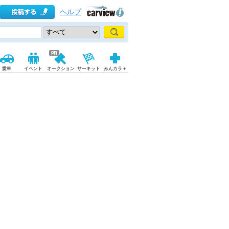
ヘルプ
愛車
イベント
オークション
サーキット
みんカラ＋