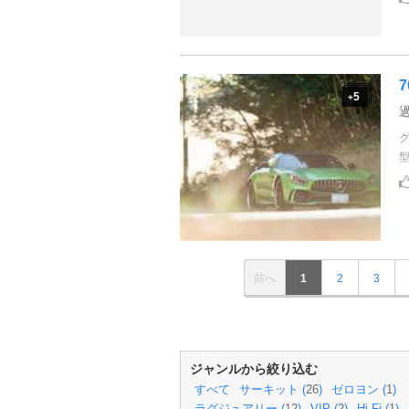
7
5
+
前へ
1
2
3
ジャンルから絞り込む
すべて
サーキット (
26
)
ゼロヨン (
1
)
ラグジュアリー (
12
)
VIP (
2
)
Hi-Fi (
1
)