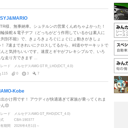
SYJ&MARIO
GTR様、無事納車。シュテルンの営業くんめちゃよかった！
四輪操舵＆電子デフ（どっちがどう作用しているかは素人に
は判別不能）で、きょろきょろぐにょぐにょ動きがきしょ
い！ 7速まできれいにクロスしてるから、峠道やサーキットで
ほんと気持ちいいです。速度とギヤがフレキシブルで、いろ
な走り方できます ...
グレード
メルセデスAMG GT R_LHD(DCT_4.0)
115
0
3
7
AMO-Kobe
お出かけ用です！ アウディが快適過ぎて家族が乗ってくれま
ん😔
グレード
メルセデスAMG GT_RHD(DCT_4.0)
型式
CBA-190377
所有期間
2026年4月1日～