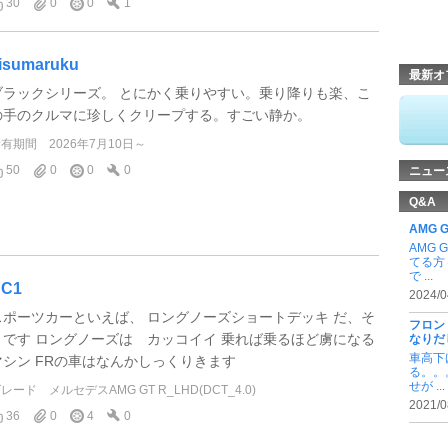
30
0
0
1
isumaruku
最新オ
ブラックシリーズ。 とにかく乗りやすい。乗り降りも楽、こ
の手のクルマに珍しくクリープする。すごい静か。
所有期間
2026年7月10日～
50
0
0
0
ニュー
Q&A
AMG
AMG
てる方
で ...
C1
2024/0
スポーツカーといえば、 ロングノーズショートデッキ だ、そ
フロン
うです ロングノーズは カッコイイ 乗れば乗るほど虜になる
なりだ
車高下
マシン FRの車はなんかしっくりきます
る。。
せが ...
グレード
メルセデスAMG GT R_LHD(DCT_4.0)
2021/0
36
0
4
0