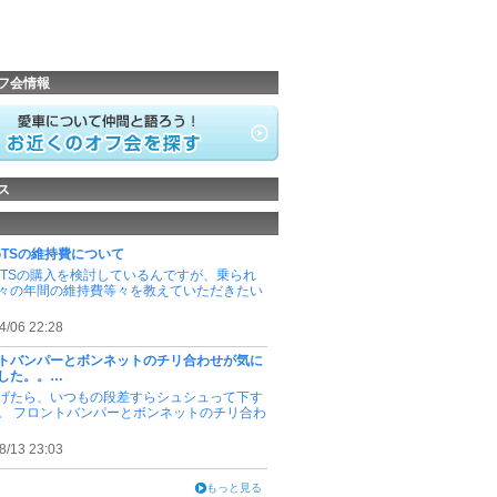
フ会情報
ス
 GTSの維持費について
 GTSの購入を検討しているんですが、乗られ
々の年間の維持費等々を教えていただきたい
4/06 22:28
トバンパーとボンネットのチリ合わせが気に
した。。…
げたら、いつもの段差すらシュシュって下す
。 フロントバンパーとボンネットのチリ合わ
8/13 23:03
もっと見る