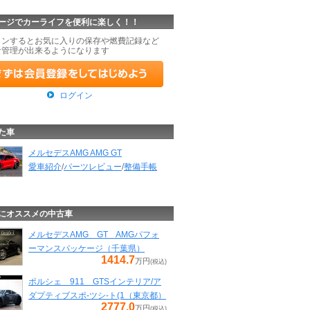
ージでカーライフを便利に楽しく！！
インするとお気に入りの保存や燃費記録など
な管理が出来るようになります
ログイン
た車
メルセデスAMG AMG GT
愛車紹介
/
パーツレビュー
/
整備手帳
にオススメの中古車
メルセデスAMG GT AMGパフォ
ーマンスパッケージ（千葉県）
1414.7
万円
(税込)
ポルシェ 911 GTSインテリア/ア
ダプティブスポ-ツシ-ト(1（東京都）
2777.0
万円
(税込)