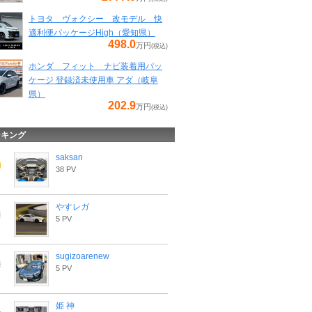
トヨタ ヴォクシー 改モデル 快
適利便パッケージHigh（愛知県）
498.0
万円
(税込)
ホンダ フィット ナビ装着用パッ
ケージ 登録済未使用車 アダ（岐阜
県）
202.9
万円
(税込)
ンキング
saksan
38 PV
やすレガ
5 PV
sugizoarenew
5 PV
姫 神