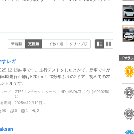
新着順
更新順
イイね！順
クリップ順
PVラ
やすレガ
2025.12.19納車です。走行テストをしたとかで、新車ですが
納車時走行距離は520km！ 20数年ぶりの2ドア、初めての左
ハンドルです。
グレード
GT63 4マチック＋ クーペ_LHD_4WD(AT_4.0)【MP20250
1】
所有期間
2025年12月19日～
98
0
1
2
aksan