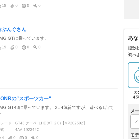
18
0
0
0
おぶんぐさん
あな
AMG GTに乗っています。
19
0
0
0
複数
調べ
CONRの"スポーツカー"
AMG GT43に乗っています。 2L 4気筒ですが、遊べる1台で
メー
す
グレード
GT43 クーペ_LHD(AT_2.0)【MP202502】
型式
4AA-192342C
モデ
4
0
0
0