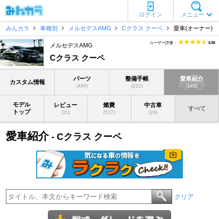
ログイン
メニュー
みんカラ
車種別
メルセデスAMG
Cクラス クーペ
愛車(オーナー)
ユーザー評価：
4.55
メルセデスAMG
Cクラス クーペ
パーツ
整備手帳
愛車紹介
カスタム情報
(466)
(222)
(143)
モデル
レビュー
燃費
中古車
すべて
トップ
(31)
(527)
(29)
愛車紹介
- Cクラス クーペ
クリア