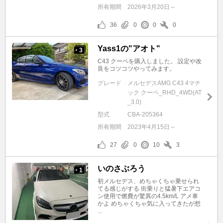
所有期間
2026年3月20日～
36
0
0
0
Yass1の"アオト"
3
+
C43 クーペを購入しました。 設定や改
良をコツコツやってみます。
グレード
メルセデスAMG C43 4マチ
ック クーペ_RHD_4WD(AT
_3.0)
型式
CBA-205364
所有期間
2023年4月15日～
27
0
10
3
いのさぶろう
1
+
初メルセデス、めちゃくちゃ乗せられ
てる感じがする 街乗りと猛暑下エアコ
ン使用で燃費が驚異の4.5km/L アメ車
かよ めちゃくちゃ気に入ってきたが想
...