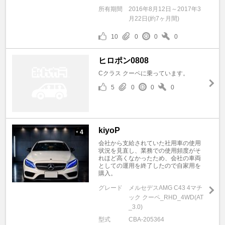
所有期間
2016年8月12日～2017年3
月22日(約7ヶ月間)
10
0
0
0
ヒロポン0808
Cクラス クーペに乗っています。
5
0
0
0
kiyoP
4
+
会社から支給されていた社用車の使用
状況を見直し、業務での使用頻度がそ
れほど高くなかったため、会社の車両
としての運用を終了したので自家用を
購入。
グレード
メルセデスAMG C43 4マチ
ック クーペ_RHD_4WD(AT
_3.0)
型式
CBA-205364