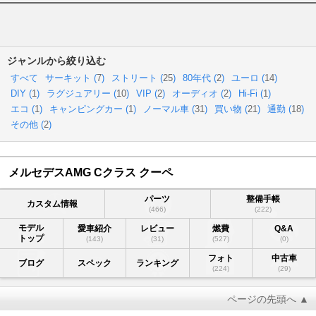
ジャンルから絞り込む
すべて
サーキット (
7
)
ストリート (
25
)
80年代 (
2
)
ユーロ (
14
)
DIY (
1
)
ラグジュアリー (
10
)
VIP (
2
)
オーディオ (
2
)
Hi-Fi (
1
)
エコ (
1
)
キャンピングカー (
1
)
ノーマル車 (
31
)
買い物 (
21
)
通勤 (
18
)
その他 (
2
)
メルセデスAMG Cクラス クーペ
パーツ
整備手帳
カスタム情報
(466)
(222)
モデル
愛車紹介
レビュー
燃費
Q&A
トップ
(143)
(31)
(527)
(0)
フォト
中古車
ブログ
スペック
ランキング
(224)
(29)
ページの先頭へ ▲