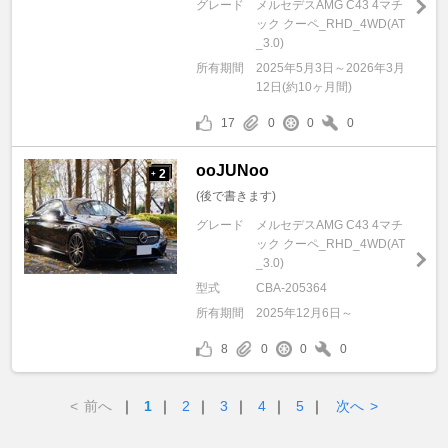
グレード
メルセデスAMG C43 4マチ
ック クーペ_RHD_4WD(AT
_3.0)
所有期間
2025年5月3日～2026年3月
12日(約10ヶ月間)
17
0
0
0
ooJUNoo
2
+
(後で書きます)
グレード
メルセデスAMG C43 4マチ
ック クーペ_RHD_4WD(AT
_3.0)
型式
CBA-205364
所有期間
2025年12月6日～
8
0
0
0
<
前へ
｜
1
｜
2
｜
3
｜
4
｜
5
｜
次へ
>