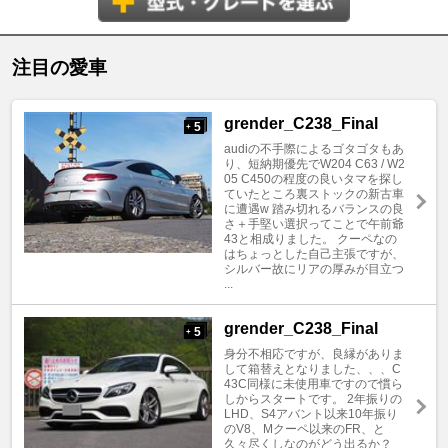
注目の愛車
grender_C238_Final
5
+
audiの不手際によるゴタゴタもあ
り、短納期優先でW204 C63 / W2
05 C450の程度の良いタマを探し
ていたところ裏ストックの新古車
に遭遇w 踏み切れるバランスの良
さ＋手堅い選択ってことで午前爺
43と相成りました。 クーペなの
はちょっとした自己主張ですが、
シルバー故にリアの厚みが目立つ
...
grender_C238_Final
5
+
身分不相応ですが、良縁がありま
して箱替えとなりました、、、C
43C同様に未使用車ですので慣ら
しからスタートです。 2年振りの
LHD、S4アバント以来10年振り
のV8、Mクーペ以来のFR、と
久々尽くしなのがどう出るか？