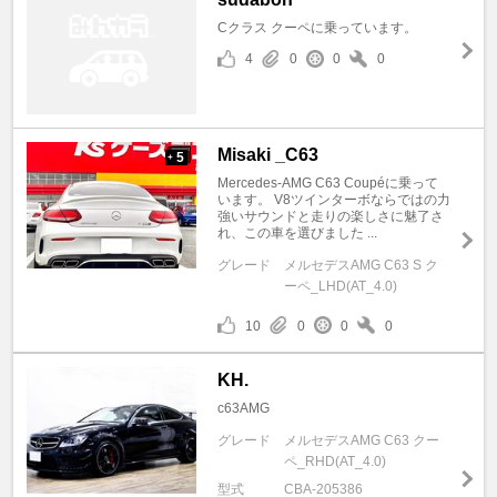
Cクラス クーペに乗っています。
4
0
0
0
Misaki _C63
5
+
Mercedes-AMG C63 Coupéに乗って
います。 V8ツインターボならではの力
強いサウンドと走りの楽しさに魅了さ
れ、この車を選びました ...
グレード
メルセデスAMG C63 S ク
ーペ_LHD(AT_4.0)
10
0
0
0
KH.
c63AMG
グレード
メルセデスAMG C63 クー
ペ_RHD(AT_4.0)
型式
CBA-205386