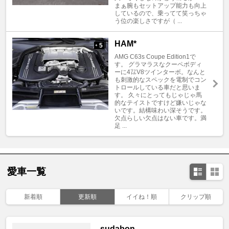
まぁ腕もセットアップ能力も向上
しているので、乗ってて笑っちゃ
う位の楽しさですが（ ...
HAM*
5
+
AMG C63s Coupe Edition1で
す。 グラマラスなクーペボディ
ーに4㍑V8ツインターボ。なんと
も刺激的なスペックを電制でコン
トロールしている車だと思いま
す。 久々にとってもじゃじゃ馬
的なテイストですけど嫌いじゃな
いです。結構味わい深そうです。
欠点らしい欠点はない車です。満
足 ...
愛車一覧
新着順
更新順
イイね！順
クリップ順
sudabon