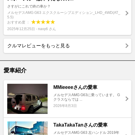
さすがにこれで終の車か？
メルセデスAMG G63 エクスクルーシブエディション_LHD_4WD(AT_
5.5)
おすすめ度 ：
2025年12月25日 - navy6 さん
クルマレビューをもっと見る
愛車紹介
MMieeeeさんの愛車
メルセデスAMG G63に乗っています。 G
クラスならでは ...
2026年8月3日
TakaTakaTanさんの愛車
メルセデスAMG G63 左ハンドル 2019年