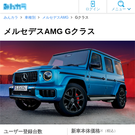
ログイン
メニュー
みんカラ
車種別
メルセデスAMG
Gクラス
メルセデスAMG Gクラス
新車本体価格
※
（税込）
ユーザー登録台数