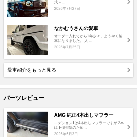
式 ⭐ ...
2026年7月27日
なかむうさんの愛車
オーダー入れてから1年少々、ようやく納
車になりました。 人 ...
2026年7月25日
愛車紹介をもっと見る
パーツレビュー
AMG 純正4本出しマフラー
エデション1は4本出しマフラーですが 2本
は下側排気のため ...
2026年5月3日