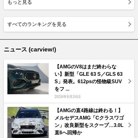
もっと見る
すべてのランキングを見る
ニュース (carview!)
【AMGのV8はまだ終わらな
い】新型「GLE 63 S／GLS 63
S」発表。612psの怪物級SUV
をフ ...
2026年6月24日
【AMGの直4路線は終わる！】
メルセデスAMG「Cクラスワゴ
ン」改良新型をスクープ…3.0L
直6へ回帰か