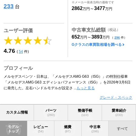
※メーカー発表当時の価格です
233
台
2862
3477
～
万円
万円
中古車支払総額
（税込）
ユーザー評価
652
3893
～
万円
万円
（
296
件）
Gクラスの車買取相場を調べる
4.76
(
54
件)
プロフィール
メルセデスベンツ・日本は、「メルセデスAMG G63（ISG）」の特別仕様車
「メルセデスAMG G63 エディショパフォーマンス（ISG）」を2026年3月6日
に発売した。左右ハンドルモデルが設定さ ...
もっと見る
グレード・スペック
パーツ
整備手帳
愛車紹介
カスタム情報
(260)
(110)
(233)
モデル
レビュー
燃費
中古車
すべて
トップ
(54)
(97)
(296)