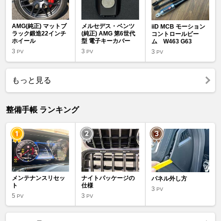
AMG(純正) マットブ
メルセデス・ベンツ
iiD MCB モーション
ラック鍛造22インチ
(純正) AMG 第6世代
コントロールビー
ホイール
型 電子キーカバー
ム W463 G63
3
3
3
PV
PV
PV
もっと見る
整備手帳 ランキング
メンテナンスリセッ
ナイトパッケージの
パネル外し方
ト
仕様
3
PV
5
3
PV
PV