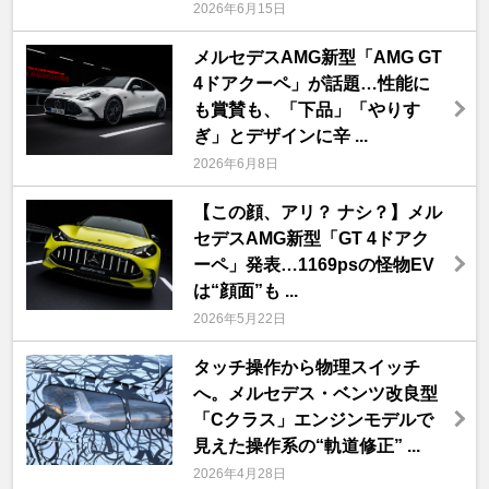
2026年6月15日
メルセデスAMG新型「AMG GT
4ドアクーペ」が話題…性能に
も賞賛も、「下品」「やりす
ぎ」とデザインに辛 ...
2026年6月8日
【この顔、アリ？ ナシ？】メル
セデスAMG新型「GT 4ドアク
ーペ」発表…1169psの怪物EV
は“顔面”も ...
2026年5月22日
タッチ操作から物理スイッチ
へ。メルセデス・ベンツ改良型
「Cクラス」エンジンモデルで
見えた操作系の“軌道修正” ...
2026年4月28日