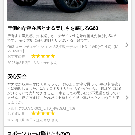
圧倒的な存在感と走る楽しさを感じるG63
所有する満足感、走る楽しさ、デザイン性を兼ね備えた特別なSUV
です。 長く大切に乗り続けたいと思える一台です。
G63 ローンチエディション(ISG搭載モデル)_LHD_4WD(AT_4.0)【M
P202402】
おすすめ度 ：
2026年8月3日 - MMieeee さん
安心安全
ヤナセから声をかけてもらって、そのまま新車で買って3年の車検後す
ぐに売却しました。1万キロギリギリ行かなかったかな。 最終的には8
がけくらいで売却できました。 車としての思い出は不思議と残ってい
ません。逆に言えば、それだけ不満もなく良い車だったということで
しょうか。
メルセデスAMG G63_LHD_4WD(AT_4.0)
おすすめ度 ：
2026年1月19日 - ほんまや さん
スポーツカーは降りたものの...