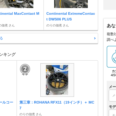
tinental MaxContact M
Continental ExtremeContac
t DWS06 PLUS
あな
の佃煮 さん
のりの佃煮 さん
複数
る
調べ
ランキング
メー
イールコー
第三章：ROHANA RFX11（19インチ）＋ MC
モデ
7
のりの佃煮 さん