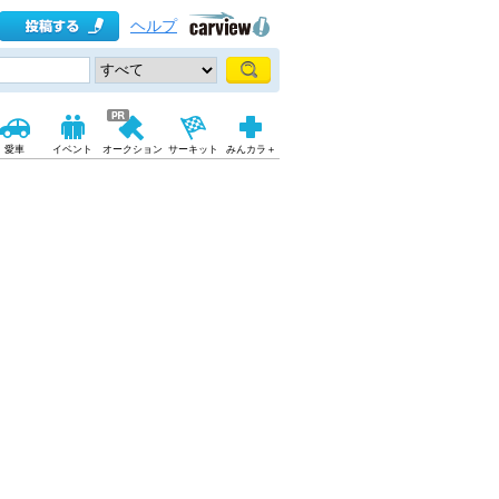
ヘルプ
愛車
イベント
オークション
サーキット
みんカラ＋