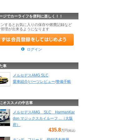
ージでカーライフを便利に楽しく！！
インするとお気に入りの保存や燃費記録など
な管理が出来るようになります
ログイン
た車
メルセデスAMG SLC
愛車紹介
/
パーツレビュー
/
整備手帳
にオススメの中古車
メルセデスAMG SLC HarmanKar
don マジックスカイルーフ ...（大阪
府）
435.8
万円
(税込)
ホンダ フリード 登録済未使用