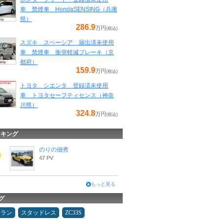
車 禁煙車 HondaSENSING（兵庫
県）
286.9
万円
(税込)
スズキ スペーシア 届出済未使用
車 禁煙車 衝突軽減ブレーキ（京
都府）
159.9
万円
(税込)
トヨタ シエンタ 登録済未使用
車 トヨタセーフティセンス（神奈
川県）
324.8
万円
(税込)
ンキング
のりの佃煮
47 PV
もっと見る
グ
ュラン
スタッドレス
ZC33S