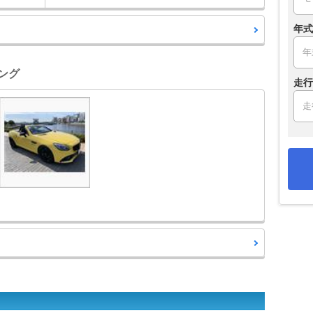
年式
キング
走行