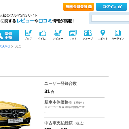
ブログ
イイね！
レビュー
フォト
グループ
スポット
カーライフ
スAMG
SLC
ユーザー登録台数
31
台
新車本体価格
※（税込）
※メーカー発表当時の価格です
-
中古車支払総額
（税込）