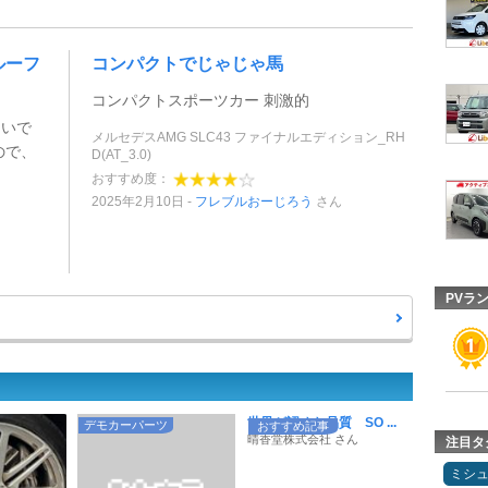
ルーフ
コンパクトでじゃじゃ馬
コンパクトスポーツカー 刺激的
しいで
メルセデスAMG SLC43 ファイナルエディション_RH
ので、
D(AT_3.0)
おすすめ度：
2025年2月10日
フレブルおーじろう
さん
PVラ
世界が認めた品質 SO ...
デモカーパーツ
おすすめ記事
晴香堂株式会社 さん
注目タ
ミシ