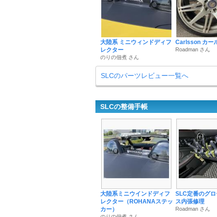
大陸系 ミニウィンドディフ
Carlsson カ
レクター
Roadman さん
のりの佃煮 さん
SLCのパーツレビュー一覧へ
SLCの整備手帳
大陸系ミニウインドディフ
SLC定番のグ
レクター（ROHANAステッ
ス内張修理
カー）
Roadman さん
のりの佃煮 さん