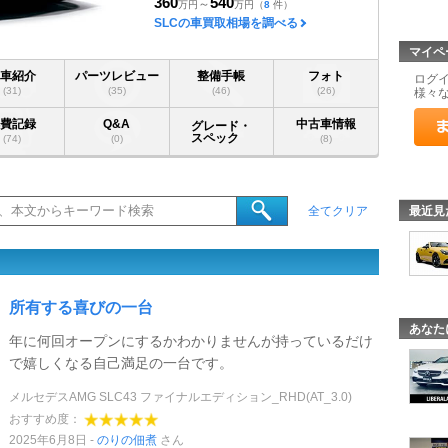
360
540
～
万円
万円
（
8
件）
SLCの車買取相場を調べる
マイペ
愛車紹介
パーツレビュー
整備手帳
フォト
ログ
(31)
(35)
(46)
(26)
様々
燃費記録
Q&A
中古車情報
グレード・
スペック
(74)
(0)
(8)
最近見
全てクリア
所有する喜びの一台
あなた
年に何回オープンにするかわかりませんが持っているだけ
で嬉しくなる自己満足の一台です。
メルセデスAMG SLC43 ファイナルエディション_RHD(AT_3.0)
おすすめ度：
2025年6月8日
のりの佃煮
さん