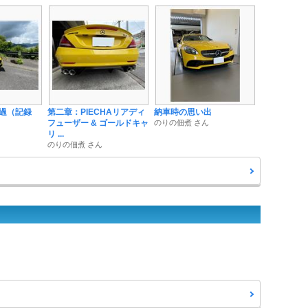
過（記録
第二章：PIECHAリアディ
納車時の思い出
フューザー & ゴールドキャ
のりの佃煮 さん
リ ...
のりの佃煮 さん