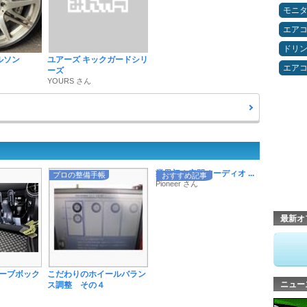
モニ
エア
ドリ
ールソン
ユアーズ キックガードシリ
エア
ーズ
YOURS さん
業界初！空間オーディオ ...
プロの整備手帳
おすすめ記事
Pioneer さん
最新オ
ローブボック
こだわりのホイールバラン
ニュー
ス調整 その４