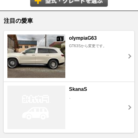
注目の愛車
olympiaG63
1
+
GT63Sから変更です。
SkanaS
、