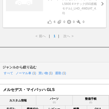
LS600 4マチック(ISG搭載
モデル)_LHD_4WD(AT_4.
0)
6
0
0
0
<
前へ
｜
1
｜
次へ
>
ジャンルから絞り込む
すべて
ノーマル車 (
1
)
買い物 (
1
)
通勤 (
1
)
メルセデス・マイバッハ GLS
パーツ
整備手帳
カスタム情報
(0)
(0)
モデル