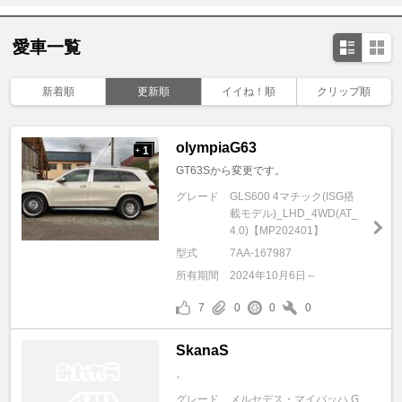
愛車一覧
新着順
更新順
イイね！順
クリップ順
olympiaG63
1
+
GT63Sから変更です。
グレード
GLS600 4マチック(ISG搭
載モデル)_LHD_4WD(AT_
4.0)【MP202401】
型式
7AA-167987
所有期間
2024年10月6日～
7
0
0
0
SkanaS
、
グレード
メルセデス・マイバッハ G