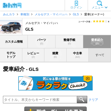
ログイン
メニュー
みんカラ
車種別
メルセデス・マイバッハ
GLS
愛車(オーナー)
ユーザー評価：
4
メルセデス・マイバッハ
GLS
パーツ
整備手帳
愛車紹介
カスタム情報
(0)
(0)
(2)
モデル
レビュー
燃費
中古車
すべて
トップ
(2)
(0)
(42)
愛車紹介
- GLS
クリア