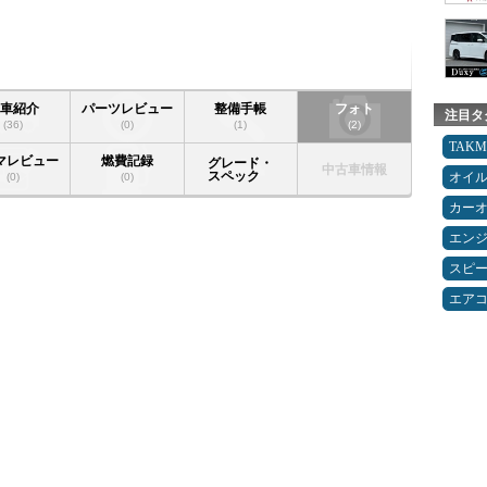
愛車紹介
パーツレビュー
整備手帳
フォト
注目タ
(36)
(0)
(1)
(2)
TAK
マレビュー
燃費記録
グレード・
中古車情報
スペック
オイ
(0)
(0)
カー
エン
スピ
エア