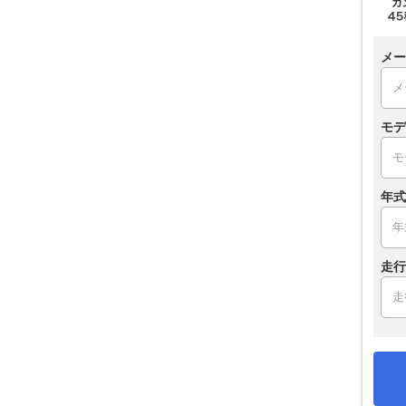
メー
モデ
年式
走行