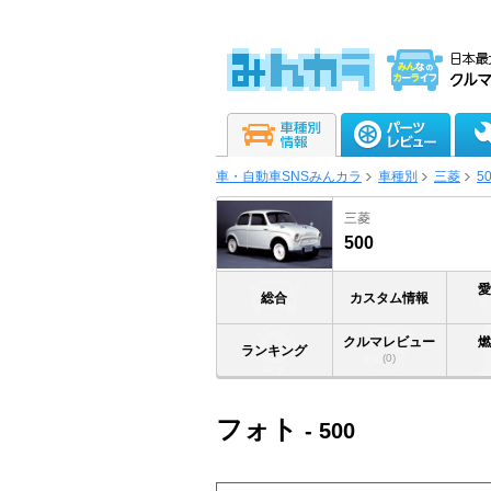
車・自動車SNSみんカラ
車種別
三菱
5
三菱
500
総合
カスタム情報
クルマレビュー
ランキング
(0)
フォト
- 500