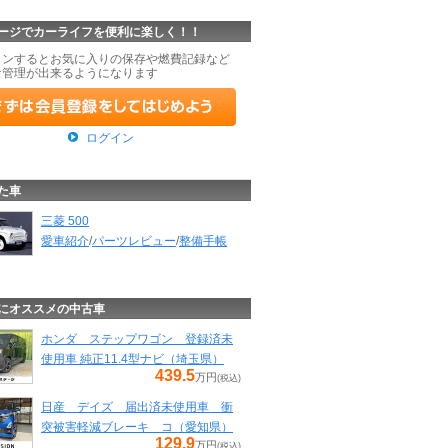
ージでカーライフを便利に楽しく！！
インするとお気に入りの保存や燃費記録など
な管理が出来るようになります
ログイン
た車
三菱 500
愛車紹介
/
パーツレビュー
/
整備手帳
にオススメの中古車
ホンダ ステップワゴン 登録済未
使用車 純正11.4型ナビ（埼玉県）
439.5
万円
(税込)
日産 デイズ 届出済未使用車 衝
突被害軽減ブレーキ コ（愛知県）
129.9
万円
(税込)