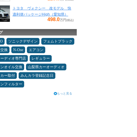
トヨタ ヴォクシー 改モデル 快
適利便パッケージHigh（愛知県）
498.0
万円
(税込)
グ
MO
ソニックデザイン
フェムトブラック
ル交換
N-One
エアコン
オーディオ専門店
レギュラー
ジンオイル交換
山梨県カーオーディオ
ーカー取付
みんカラ登録記念日
コンフィルター
もっと見る