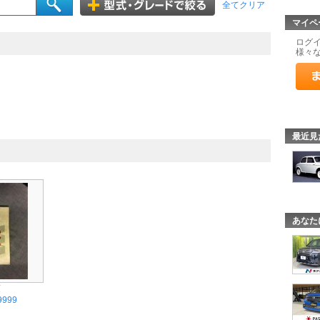
全てクリア
マイペ
ログ
様々
最近見
あなた
類
9999