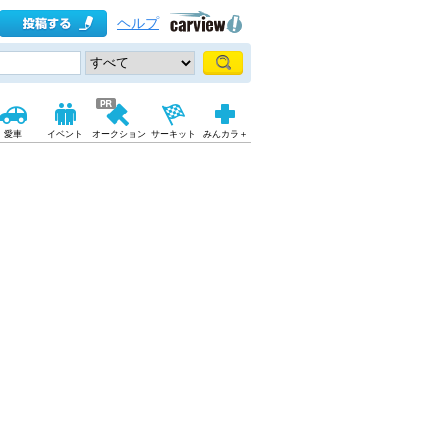
ヘルプ
愛車
イベント
オークション
サーキット
みんカラ＋