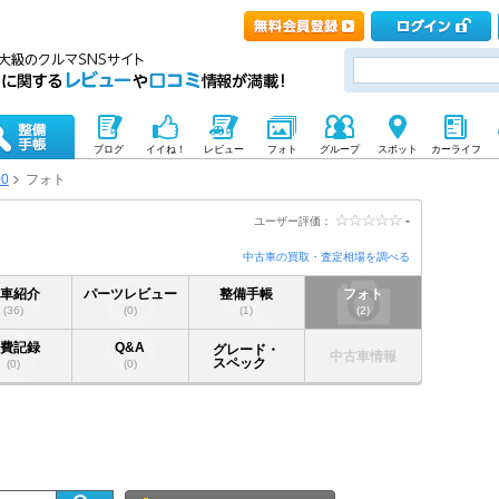
ブログ
イイね！
レビュー
フォト
グループ
スポット
カーライフ
00
フォト
-
ユーザー評価：
中古車の買取・査定相場を調べる
愛車紹介
パーツレビュー
整備手帳
フォト
(36)
(0)
(1)
(2)
燃費記録
Q&A
グレード・
中古車情報
スペック
(0)
(0)