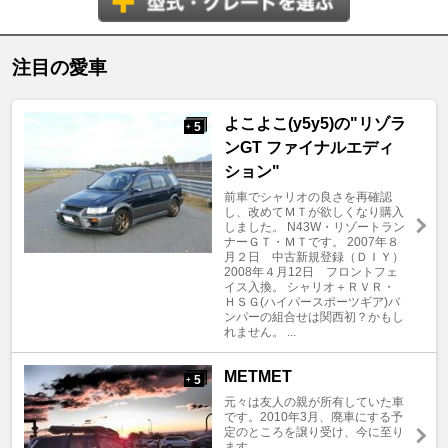
注目の愛車
よこよこ(y5y5)の"リゾラ
5
+
ンGT ファイナルエディ
ション"
前車でシャリオの良さを再確認
し、改めてＭＴが欲しくなり購入
しました。 N43W・リゾートラン
ナーＧＴ・ＭＴです。 2007年８
月２日 中古新規登録（ＤＩＹ）
2008年４月12日 フロントフェ
イス入換。 シャリオ＋ＲＶＲ・
ＨＳＧ(ハイパースポーツギア)バ
ンパーの組合せは関西初？かもし
れません。 ...
METMET
5
+
元々は友人の親が所有していた車
です。2010年3月、廃車にする予
定のところを譲り受け、今に至り
ます。