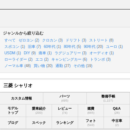
ジャンルから絞り込む
すべて
ゼロヨン (
2
)
クロカン (
3
)
ドリフト (
3
)
ストリート (
8
)
スポコン (
1
)
旧車 (
7
)
60年代 (
1
)
80年代 (
5
)
90年代 (
20
)
ユーロ (
1
)
USDM (
1
)
DIY (
9
)
痛車 (
1
)
ラグジュアリー (
3
)
オーディオ (
1
)
ローライダー (
2
)
エコ (
2
)
キャンピングカー (
6
)
トランポ (
3
)
ノーマル車 (
48
)
買い物 (
20
)
通勤 (
27
)
その他 (
19
)
三菱 シャリオ
パーツ
整備手帳
カスタム情報
(495)
(1,227)
モデル
愛車紹介
レビュー
燃費
Q&A
トップ
(200)
(74)
(665)
(26)
フォト
中古車
ブログ
スペック
ランキング
(543)
(2)