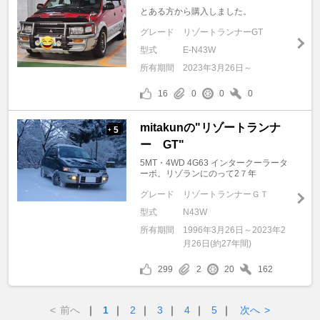
とある方から購入しました。
グレード
リゾートランナーGT
型式
E-N43W
所有期間
2023年3月26日～
16
0
0
0
mitakunの"リゾートランナ
5
+
ー GT"
5MT・4WD 4G63 インタークーラータ
ーボ。リゾランにのって2７年
グレード
リゾートランナーＧＴ
型式
N43W
所有期間
1996年3月26日～2023年2
月26日(約27年間)
299
2
20
162
<
前へ
｜
1
｜
2
｜
3
｜
4
｜
5
｜
次へ
>