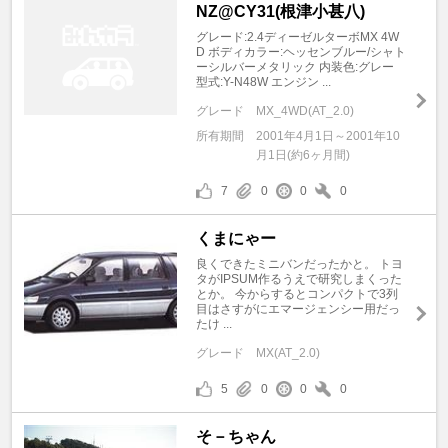
NZ@CY31(根津小甚八)
グレード:2.4ディーゼルターボMX 4W
D ボディカラー:ヘッセンブルー/シャト
ーシルバーメタリック 内装色:グレー
型式:Y-N48W エンジン ...
グレード
MX_4WD(AT_2.0)
所有期間
2001年4月1日～2001年10
月1日(約6ヶ月間)
7
0
0
0
くまにゃー
良くできたミニバンだったかと。 トヨ
タがIPSUM作るうえで研究しまくった
とか。 今からするとコンパクトで3列
目はさすがにエマージェンシー用だっ
たけ ...
グレード
MX(AT_2.0)
5
0
0
0
そ－ちゃん