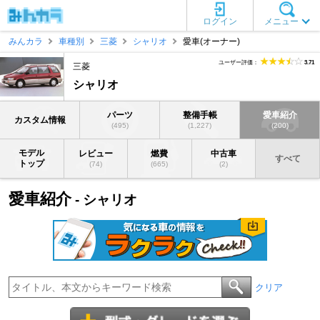
ログイン
メニュー
みんカラ
車種別
三菱
シャリオ
愛車(オーナー)
ユーザー評価：
3.71
三菱
シャリオ
パーツ
整備手帳
愛車紹介
カスタム情報
(495)
(1,227)
(200)
モデル
レビュー
燃費
中古車
すべて
トップ
(74)
(665)
(2)
愛車紹介
- シャリオ
クリア