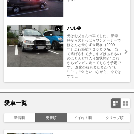
ハル＠
5
+
元はお父さんの車でした。 新車
時からのもっぱらワンオーナーで
ほとんど乗らず今現在（2009
年）走行距離７２０００㌔。 当
て逃げされて少しキズはあるもの
のほとんど箱入り娘状態☆" これ
からガンガン走ってもらう予定で
す。 進化の程もまたまた('∀'*)。
*゜・。*☆ といいながら、今では
すで ...
愛車一覧
新着順
更新順
イイね！順
クリップ順