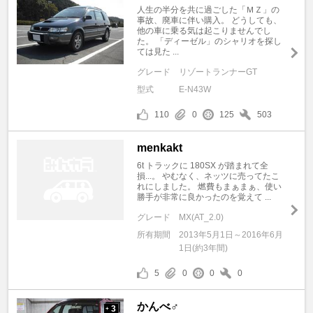
人生の半分を共に過ごした「ＭＺ」の
事故、廃車に伴い購入。 どうしても、
他の車に乗る気は起こりませんでし
た。 「ディーゼル」のシャリオを探し
ては見た ...
グレード
リゾートランナーGT
型式
E-N43W
110
0
125
503
menkakt
6t トラックに 180SX が踏まれて全
損...。 やむなく、ネッツに売ってたこ
れにしました。 燃費もまぁまぁ、使い
勝手が非常に良かったのを覚えて ...
グレード
MX(AT_2.0)
所有期間
2013年5月1日～2016年6月
1日(約3年間)
5
0
0
0
かんべ♂
3
+