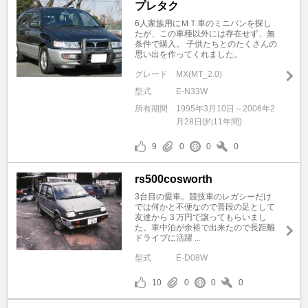
プレタク
6人家族用にＭＴ車のミニバンを探し
たが、この車種以外には存在せず、無
条件で購入。 子供たちとのたくさんの
思い出を作ってくれました。
グレード
MX(MT_2.0)
型式
E-N33W
所有期間
1995年3月10日～2006年2
月28日(約11年間)
9
0
0
0
rs500cosworth
3台目の愛車。競技車のレガシーだけ
では何かと不便なので普段の足として
友達から３万円で譲ってもらいまし
た。車中泊が余裕で出来たので長距離
ドライブに活躍 ...
型式
E-D08W
10
0
0
0