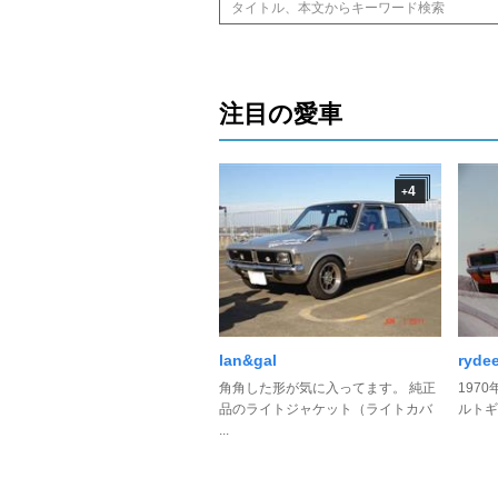
注目の愛車
4
+
lan&gal
ryde
角角した形が気に入ってます。 純正
197
品のライトジャケット（ライトカバ
ルトギャ
...