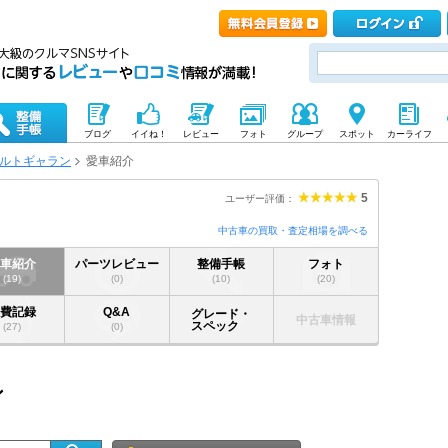
ブログ
イイね！
レビュー
フォト
グループ
スポット
カーライフ
ルトギャラン
愛車紹介
5
ユーザー評価：
中古車の買取・査定相場を調べる
愛車紹介
パーツレビュー
整備手帳
フォト
(19)
(0)
(10)
(20)
燃費記録
Q&A
グレード・
中古車情報
スペック
(27)
(0)
ン