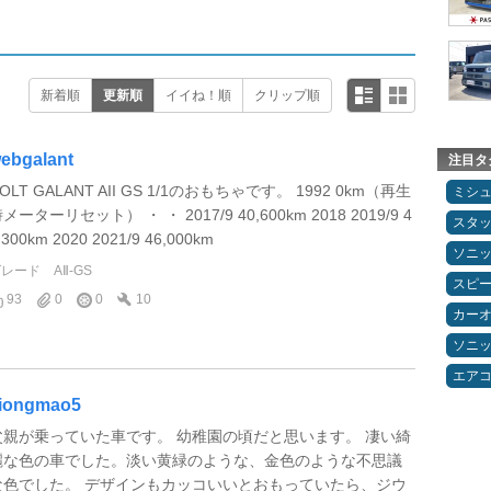
新着順
更新順
イイね！順
クリップ順
ebgalant
注目タ
OLT GALANT AII GS 1/1のおもちゃです。 1992 0km（再生
ミシ
メーターリセット） ・ ・ 2017/9 40,600km 2018 2019/9 4
スタ
,300km 2020 2021/9 46,000km
ソニ
グレード
AⅡ-GS
スピ
93
0
0
10
カー
ソニ
エア
iongmao5
父親が乗っていた車です。 幼稚園の頃だと思います。 凄い綺
麗な色の車でした。淡い黄緑のような、金色のような不思議
な色でした。 デザインもカッコいいとおもっていたら、ジウ