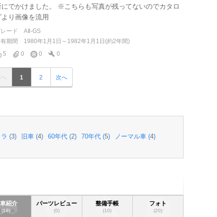
所にでかけました。 ※こちらも写真が残ってないのでカタロ
グより画像を流用
グレード
AⅡ-GS
所有期間
1980年1月1日～1982年1月1日(約2年間)
5
0
0
0
前へ
1
2
次へ
ラ (
3
)
旧車 (
4
)
60年代 (
2
)
70年代 (
5
)
ノーマル車 (
4
)
愛車紹介
パーツレビュー
整備手帳
フォト
(19)
(0)
(10)
(20)