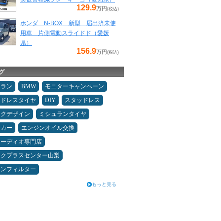
129.9
万円
(税込)
ホンダ N-BOX 新型 届出済未使
用車 片側電動スライドド（愛媛
県）
156.9
万円
(税込)
グ
ュラン
BMW
モニターキャンペーン
ッドレスタイヤ
DIY
スタッドレス
ックデザイン
ミシュランタイヤ
ーカー
エンジンオイル交換
オーディオ専門店
ックプラスセンター山梨
コンフィルター
もっと見る