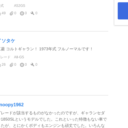
型式
A52GS
49
0
0
0
イソタケ
三菱 コルトギャラン！ 1973年式 フルノーマルです！
グレード
AⅡ-GS
26
0
0
0
noopy1962
グレードが該当するものがなかったのですが、ギャランセダ
ン1850SLというモデルでした。これといった特徴もない車で
したが、とにかくボディもエンジンも頑丈でした。いろんな