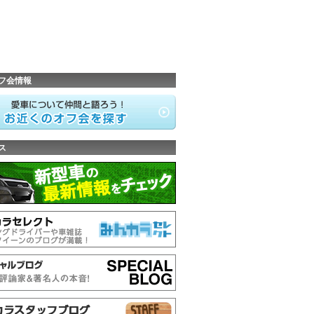
フ会情報
ス