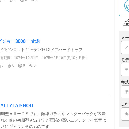
メー
プジョー3008ーhit君
ミツビシコルトギャラン16L2ドアハードトップ
所有期間
1974年10月1日～1975年8月10日(約10ヶ月間)
モデ
8
0
0
0
年式
走行
ALLYTAISHOU
初期型ＡⅡーＧＳです。熱線ガラスやマスターバックが装着
される前の初期型Ａ52ですが圧縮の高いエンジンで排気音は
まさにギャランそのものです。。