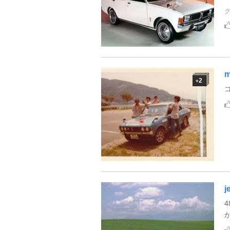
m
2
+