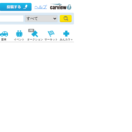
ヘルプ
愛車
イベント
オークション
サーキット
みんカラ＋