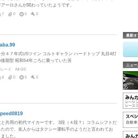
ジアーロさんが関わっていたようです。
7
0
0
0
最新オ
aba.99
多分４７年式USツイン コルトギャラン ハードトップ 丸目4灯
の後期型 昭和54年ごろに乗っていた筈
ニュー
グレード
AⅡ-GS
8
0
0
0
peed0819
父と共用の初代マイカーです。 3段（４段？）コラムシフトだ
ったので、友人からはタクシー運転手のようだと言われてお
りました。