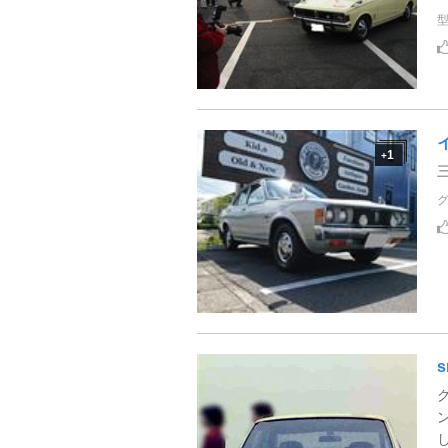
1
+
s