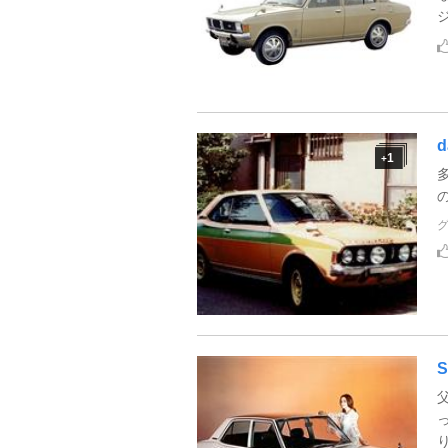
d
1
+
S