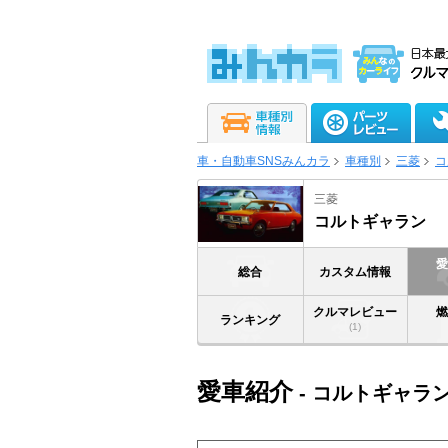
車・自動車SNSみんカラ
車種別
三菱
コ
三菱
コルトギャラン
総合
カスタム情報
クルマレビュー
ランキング
(1)
愛車紹介
- コルトギャラ