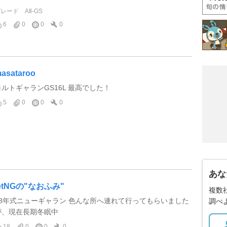
グレード
AⅡ-GS
6
0
0
0
asataroo
コルトギャランGS16L 最高でした！
5
0
0
0
あな
jetNGの"なおふみ"
複数
48年式ニューギャラン 色んな所へ連れて行ってもらいました
調べ
が、現在長期冬眠中
18
0
0
0