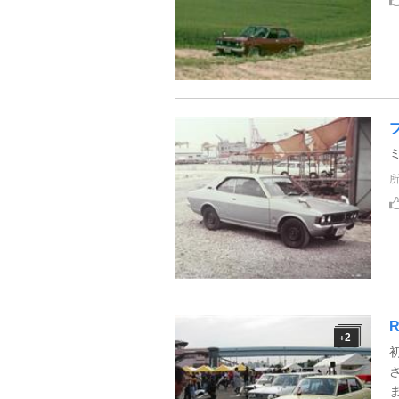
R
2
+