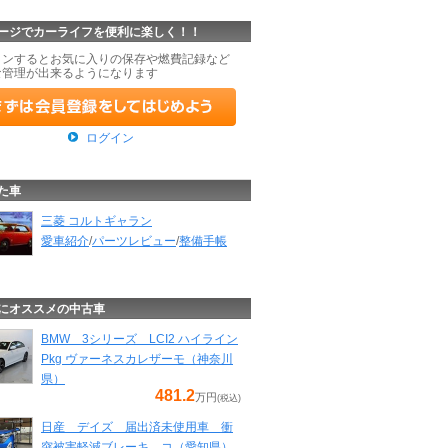
ージでカーライフを便利に楽しく！！
インするとお気に入りの保存や燃費記録など
な管理が出来るようになります
ログイン
た車
三菱 コルトギャラン
愛車紹介
/
パーツレビュー
/
整備手帳
にオススメの中古車
BMW 3シリーズ LCI2 ハイライン
Pkg ヴァーネスカレザーモ（神奈川
県）
481.2
万円
(税込)
日産 デイズ 届出済未使用車 衝
突被害軽減ブレーキ コ（愛知県）