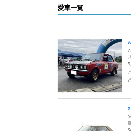
愛車一覧
w
C
時
5
x