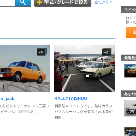
全てクリア
マイペ
ログ
様々
4
2
+
+
最近見
あなた
en_jack
RALLYTAISHOU
0年式 ビクトリアオレンジ三菱コ
初期型ＡⅡーＧＳです。熱線ガラス
ランＡⅡ1500ＧＳ ...
やマスターバックが装着される前の
初期 ...