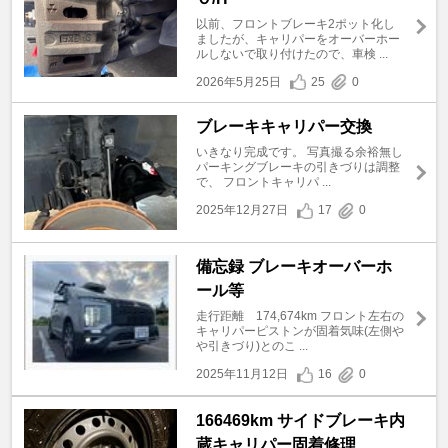
以前、フロントブレーキ2ポット化し
ましたが、キャリパーをオーバーホー
ルしないで取り付けたので、車検 ...
2026年5月25日
25
0
ブレーキキャリパー交換
いきなり完成です。 写真撮る余裕無し
パーキングブレーキの引きづりは調整
で、 フロントキャリパ ...
2025年12月27日
17
0
備忘録 ブレーキオーバーホ
ール等
走行距離 174,674km フロント左右の
キャリパーピストンが固着気味(左側や
や引きづり)とのこ ...
2025年11月12日
16
0
166469km サイドブレーキ内
蔵キャリパー固着修理