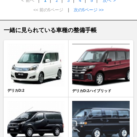
<
前へ
｜
1
｜
2
｜
3
｜
4
｜
5
｜
次へ
>
<< 前の5ページ
｜
次の5ページ >>
一緒に見られている車種の整備手帳
デリカD:2
デリカD:2ハイブリッド