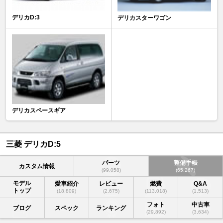
デリカD:3
デリカスターワゴン
デリカスペースギア
三菱 デリカD:5
パーツ
整備手帳
カスタム情報
(99,058)
(65,267)
モデル
愛車紹介
レビュー
燃費
Q&A
トップ
(18,809)
(2,675)
(113,018)
(1,513)
フォト
中古車
ブログ
スペック
ランキング
(29,892)
(3,634)