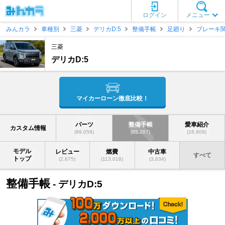
ログイン
メニュー
みんカラ
車種別
三菱
デリカD:5
整備手帳
足廻り
ブレーキ
三菱
デリカD:5
マイカーローン徹底比較！
パーツ
整備手帳
愛車紹介
カスタム情報
(99,058)
(65,267)
(18,809)
モデル
レビュー
燃費
中古車
すべて
トップ
(2,675)
(113,018)
(3,634)
整備手帳
- デリカD:5