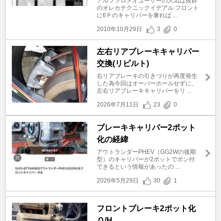
アルファロメオユーザーの人気は抜群
のオレカテクニックイデアル フロント
に6Ｐのキャリパーを奢れば ...
2010年10月29日
3
0
左右リアブレーキキャリパー
交換(⁠リビルト)
右リアブレーキの引きづりが再度発生
した為今回はオーバーホールせずに、
左右リアブレーキキャリパーをリ ...
2026年7月11日
23
0
ブレーキキャリパー2ポット
化の経緯
アウトランダーPHEV（GG2Wの後期
型）のキャリパーが2ポットでポン付
できるという情報があったの ...
2026年5月29日
30
1
フロントブレーキ2ポット化
Ｏ/H