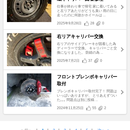
仕事が終わり車で帰宅 家に着いてみる
と左リアあたりがどうも臭い 雨の日に
走ったのに何故かホイールは ...
2025年9月28日
28
0
右リアキャリパー交換
右リアのサイドブレーキが固着した為
ディーラーで交換。 キャリパーごと交
換になりました。 防錆の為 ...
2025年7月2日
37
0
フロントブレンボキャリパー
取付
ブレンボキャリパー取付完了！ 問題は
いっぱいありますが、 とりあえずつい
た｡｡｡ 問題点は別に投稿 ...
2024年11月25日
55
2