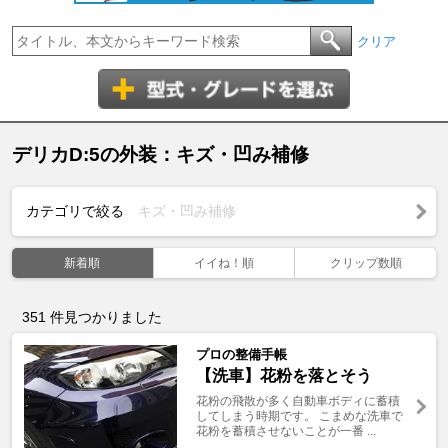
クリア
デリカD:5の外装：キズ・凹み補修
カテゴリで絞る
キズ・凹み補修
新着順
イイね！順
クリップ数順
351
件見つかりました
プロの整備手帳
【洗車】花粉を落とそう
花粉の飛散が多く自動車ボディに蓄積
してしまう時期です。 こまめな洗車で
花粉を蓄積させないことが一番 ...