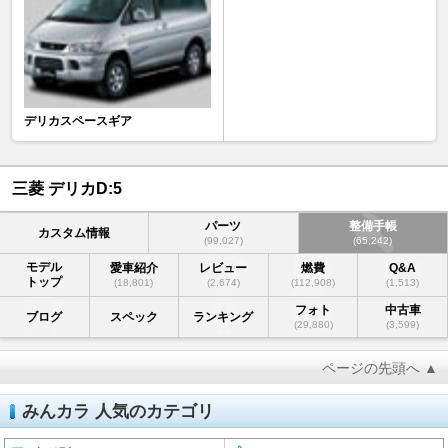
デリカスペースギア
三菱 デリカD:5
パーツ
整備手帳
カスタム情報
(99,027)
(65,242)
モデル
愛車紹介
レビュー
燃費
Q&A
トップ
(18,801)
(2,674)
(112,908)
(1,513)
フォト
中古車
ブログ
スペック
ランキング
(29,880)
(3,599)
ページの先頭へ ▲
みんカラ 人気のカテゴリ