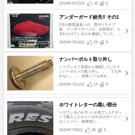
2019年3月15日
35
0
アンダーガード紛失‼️ その1
2月の鞍馬温泉への、雪中ドライブ
後、アンダーガードの、右前部が、ち
ぎれかけているのを確認していた。 ...
2026年7月16日
29
0
ナンバーボルト取り外し
シーズンオフ直後から格闘していたナ
ンバーボルトの取り外し。。。 でも外
れない。。。 頑張っても外れ ...
2026年7月12日
15
0
ホワイトレターの黒い部分
ハゲているのか⁉️いいや逆でした‼️ ネッ
トで購入したホイール付きのオープン
カントリー。 納車時に ...
2026年7月8日
38
0