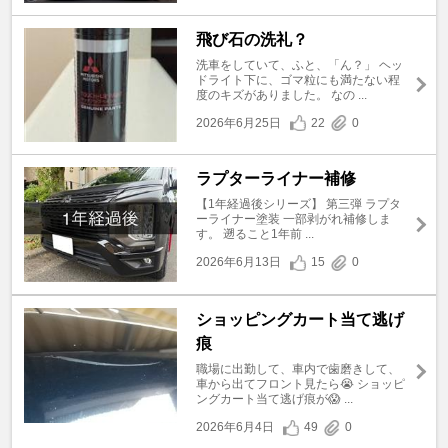
飛び石の洗礼？
洗車をしていて、ふと、「ん？」 ヘッ
ドライト下に、ゴマ粒にも満たない程
度のキズがありました。 なの ...
2026年6月25日
22
0
ラプターライナー補修
【1年経過後シリーズ】 第三弾 ラプタ
ーライナー塗装 一部剥がれ補修しま
す。 遡ること1年前 ...
2026年6月13日
15
0
ショッピングカート当て逃げ
痕
職場に出勤して、車内で歯磨きして、
車から出てフロント見たら😭 ショッピ
ングカート当て逃げ痕が😱 ...
2026年6月4日
49
0