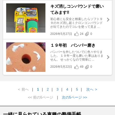
キズ消しコンパウンドで磨い
てみます‼️
初心者にも安全と検索したらソフト９
９のキズ消し超ミクロンコンパウンド
が出てきたのでコレを使って見ま ...
2026年5月27日
24
0
１９年初 バンパー磨き
バンパーを外したついでに色々やりま
した。 １９年一度も磨いた事はありま
せん。 せっかくなので簡単に ...
2026年5月22日
49
0
<
前へ
｜
1
｜
2
｜
3
｜
4
｜
5
｜
次へ
>
<< 前の5ページ
｜
次の5ページ >>
一緒に見られている車種の整備手帳