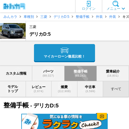
ログイン
メニュー
みんカラ
車種別
三菱
デリカD:5
整備手帳
外装
外装
キ
三菱
デリカD:5
マイカーローン徹底比較！
パーツ
整備手帳
愛車紹介
カスタム情報
(99,027)
(65,242)
(18,801)
モデル
レビュー
燃費
中古車
すべて
トップ
(2,674)
(112,908)
(3,599)
整備手帳
- デリカD:5