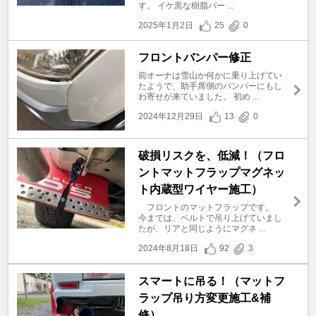
す。 イケ黒な樹脂パー ...
2025年1月2日
25
0
フロントバンパー修正
前オーナは雪山か何かに乗り上げてい
たようで、助手席側のバンパーにもし
わ寄せが来ていました。 初め ...
2024年12月29日
13
0
破損リスクを、低減！（フロ
ントマットフラップマグネッ
ト内蔵型ワイヤー施工）
フロントのマットフラップです。
今までは、ベルトで吊り上げていまし
たが、リアと同じようにマグネ ...
2024年8月18日
92
3
スマートに吊る！（マットフ
ラップ吊り方変更施工&補
修）