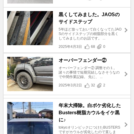
黒くしてみました。JAOSの
サイドステップ
5年ほど放っておいて白くなってたJAO
Sのサイドステップの樹脂部分を黒く
してみましたのお話です。 ...
2025年4月3日
68
0
オーバーフェンダー②
オーバーフェンダー② 調整その１。
諸々の事情で短期完結しなさそうなの
で中間作業記録。 先に、 ...
2025年3月2日
32
2
年末大掃除。白ボケ劣化した
Busters樹脂カウルをイケ黒
に♪
tokyoオリンピックにつけたBUSTERS
ですがカウルが劣化したので直しま