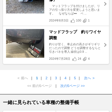
マットフラップを付けましたが、リ
アの引っ張り方を変更しようと思いま
す。 なぜならば••• ベ ...
2024年8月3日
100
1
マッドフラップ 釣りワイヤ
調整
釣りが甘く、車止めの高さがギリギリ
だったので調整 どうせ調整するならと
引きバネを導入 線径は0.9 ...
2024年7月28日
24
4
<
前へ
｜
1
｜
2
｜
3
｜
4
｜
5
｜
次へ
>
<< 前の5ページ
｜
次の5ページ >>
一緒に見られている車種の整備手帳