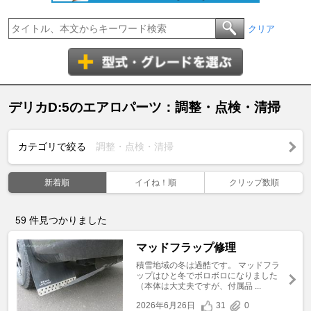
クリア
デリカD:5のエアロパーツ：調整・点検・清掃
カテゴリで絞る
調整・点検・清掃
新着順
イイね！順
クリップ数順
59
件見つかりました
マッドフラップ修理
積雪地域の冬は過酷です。 マッドフラ
ップはひと冬でボロボロになりました
（本体は大丈夫ですが、付属品 ...
2026年6月26日
31
0