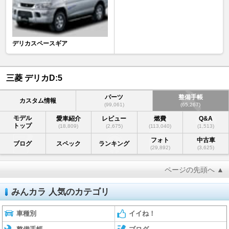
デリカスペースギア
三菱 デリカD:5
パーツ
整備手帳
カスタム情報
(99,061)
(65,267)
モデル
愛車紹介
レビュー
燃費
Q&A
トップ
(18,809)
(2,675)
(113,040)
(1,513)
フォト
中古車
ブログ
スペック
ランキング
(29,892)
(3,625)
ページの先頭へ ▲
みんカラ 人気のカテゴリ
車種別
イイね！