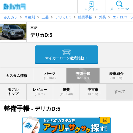
ログイン
メニュー
みんカラ
車種別
三菱
デリカD:5
整備手帳
外装
エアロパー
三菱
デリカD:5
マイカーローン徹底比較！
パーツ
整備手帳
愛車紹介
カスタム情報
(99,061)
(65,267)
(18,809)
モデル
レビュー
燃費
中古車
すべて
トップ
(2,675)
(113,040)
(3,625)
整備手帳
- デリカD:5