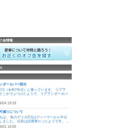
フ会情報
ス
ンダーカバー部分
D:5（令和7年式）に乗っています。 リア下
どこかでぶつけたようで、リアアンダーカバ
8/04 19:28
片減りについて
ちは。 私のデリカD:5はディーラーから中古
しました。 以前は試乗車だったようです。 ...
8/01 16:00