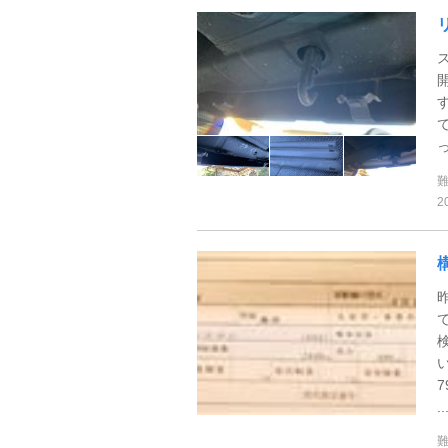
2
7
..