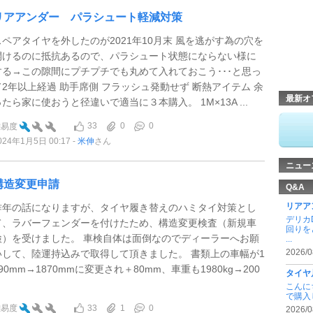
リアアンダー パラシュート軽減対策
スペアタイヤを外したのが2021年10月末 風を逃がす為の穴を
開けるのに抵抗あるので、パラシュート状態にならない様に
する→この隙間にプチプチでも丸めて入れておこう･･･と思っ
て2年以上経過 助手席側 フラッシュ発動せず 断熱アイテム 余
最新オ
ったら家に使おうと径違いで適当に３本購入。 1M×13A ...
33
0
0
難易度
024年1月5日 00:17
米伸
さん
ニュー
構造変更申請
Q&A
リアア
昨年の話になりますが、タイヤ履き替えのハミタイ対策とし
デリカ
て、ラバーフェンダーを付けたため、構造変更検査（新規車
回りを
検）を受けました。 車検自体は面倒なのでディーラーへお願
...
2026/0
いして、陸運持込みで取得して頂きました。 書類上の車幅が1
90mm→1870mmに変更され＋80mm、車重も1980kg→200
タイヤ
.
こんに
で購入
33
1
0
難易度
2026/0