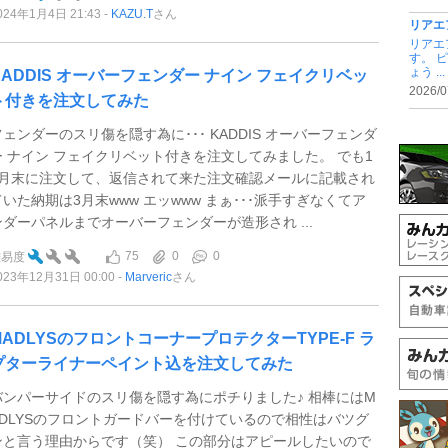
024年1月4日 21:43
KAZU.T
さん
リアエ
リアエ
す。 
ょう ...
KADDIS オーバーフェンダー ナイン フェイクリベッ
2026/0
ト付きを注文してみた
フェンダーのスリ傷を隠す為に･･･ KADDIS オーバーフェンダ
ー ナイン フェイクリベット付きを注文してみました。 でも1
2月末に注文して、返信されて来た注文確認メールに記載され
ていた納期は3月末www エッwww まぁ･･･派手すぎなくてア
ンダーパネルまでオーバーフェンダーが造形され ...
75
0
0
難易度
023年12月31日 00:00
Marveric
さん
MADLYSのフロントコーナープロテクターTYPE-F ラ
プターライナーペイント込を注文してみた
バンパーサイドのスリ傷を隠す為にポチりました♪ 相棒にはM
ADLYSのフロントガードバーを付けているので相性はバツグ
ンと言う理由からです（笑） この部分はアピールしたいので