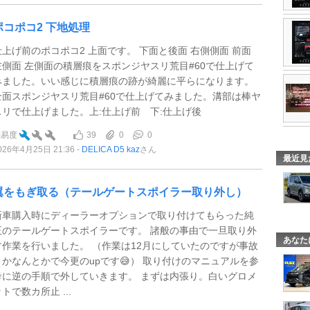
ポコポコ2 下地処理
仕上げ前のポコポコ2 上面です。 下面と後面 右側側面 前面
左側面 左側面の積層痕をスポンジヤスリ荒目#60で仕上げて
みました。いい感じに積層痕の跡が綺麗に平らになります。
全面スポンジヤスリ荒目#60で仕上げてみました。溝部は棒ヤ
スリで仕上げました。上:仕上げ前 下:仕上げ後
39
0
0
難易度
026年4月25日 21:36
DELICA D5 kaz
さん
最近見
翼をもぎ取る（テールゲートスポイラー取り外し）
新車購入時にディーラーオプションで取り付けてもらった純
正のテールゲートスポイラーです。 諸般の事由で一旦取り外
あなた
す作業を行いました。 （作業は12月にしていたのですが事故
とかなんとかで今更のupです😅） 取り付けのマニュアルを参
考に逆の手順で外していきます。 まずは内張り。白いグロメ
トで数カ所止 ...