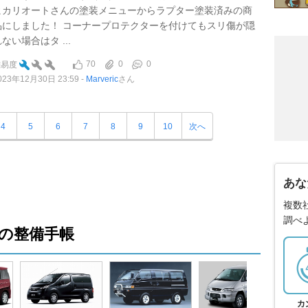
ヒカリオートさんの塗装メニューからラプター塗装済みの商
品にしました！ コーナープロテクターを付けてもスリ傷が隠
ない場合はタ ...
70
0
0
難易度
023年12月30日 23:59
Marveric
さん
4
5
6
7
8
9
10
次へ
あな
複数
調べ
の整備手帳