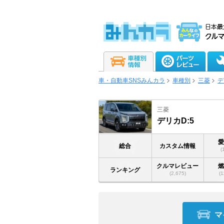
車・自動車SNSみんカラ
車種別
三菱
デ
三菱
デリカD:5
総合
カスタム情報
(
クルマレビュー
ランキング
(2,675)
(1
マ