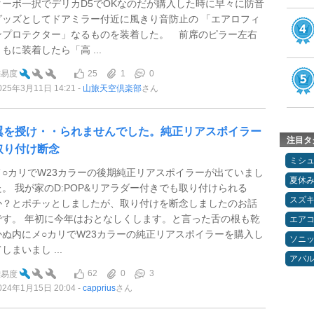
ターボ一択でデリカD5でOKなのだが購入した時に早々に防音
グッズとしてドアミラー付近に風きり音防止の 「エアロフィ
ンプロテクター」なるものを装着した。 前席のピラー左右
ともに装着したら「高 ...
25
1
0
難易度
025年3月11日 14:21
山旅天空倶楽部
さん
翼を授け・・られませんでした。純正リアスポイラー
注目タ
取り付け断念
ミシ
メ○カリでW23カラーの後期純正リアスポイラーが出ていまし
夏休
た。 我が家のD:POP&リアラダー付きでも取り付けられる
スズ
か？とポチッとしましたが、取り付けを断念しましたのお話
です。 年初に今年はおとなしくします。と言った舌の根も乾
エア
かぬ内にメ○カリでW23カラーの純正リアスポイラーを購入し
ソニ
しまいまし ...
アバ
62
0
3
難易度
024年1月15日 20:04
capprius
さん