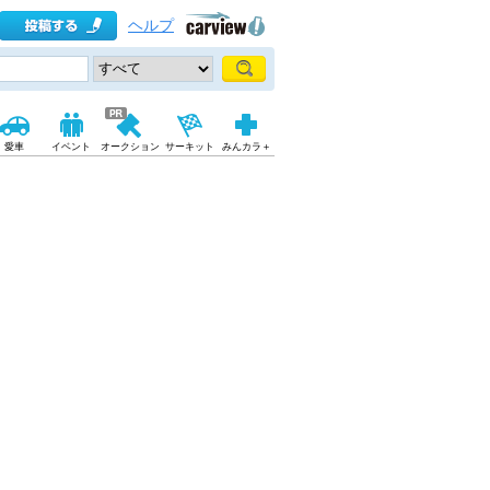
ヘルプ
愛車
イベント
オークション
サーキット
みんカラ＋