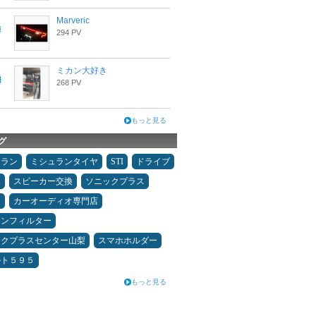
Marveric
294 PV
ミカン大好き
268 PV
もっと見る
グ
ュラン
ミシュランタイヤ
STI
ドライブ
み
スピーカー交換
ソニックプラス
キ
カーオーディオ専門店
コンフィルター
ックプラスセンター山梨
スマホホルダー
ルト５９５
もっと見る