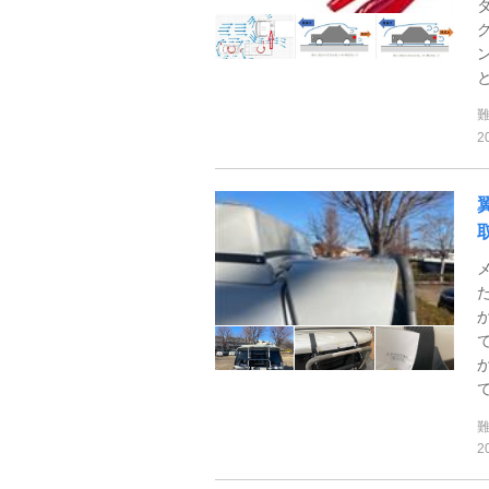
2
て
2