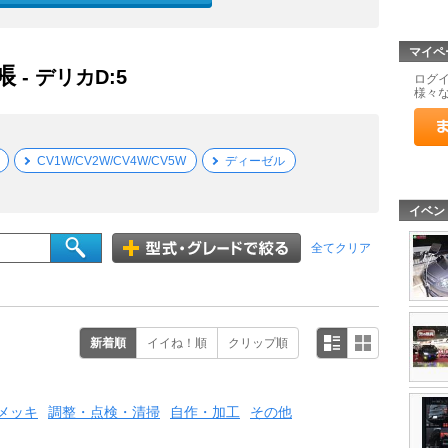
マイペ
帳
- デリカD:5
ログ
様々
CV1W/CV2W/CV4W/CV5W
ディーゼル
イベン
全てクリア
新着順
イイね！順
クリップ順
メッキ
調整・点検・清掃
自作・加工
その他