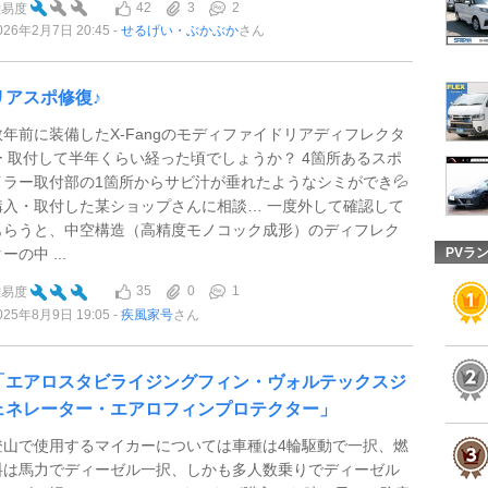
42
3
2
難易度
026年2月7日 20:45
せるげい・ぶかぶか
さん
リアスポ修復♪
数年前に装備したX-Fangのモディファイドリアディフレクタ
ー 取付して半年くらい経った頃でしょうか？ 4箇所あるスポ
イラー取付部の1箇所からサビ汁が垂れたようなシミができ💦
購入・取付した某ショップさんに相談… 一度外して確認して
もらうと、中空構造（高精度モノコック成形）のディフレク
ーの中 ...
PVラ
35
0
1
難易度
025年8月9日 19:05
疾風家号
さん
「エアロスタビライジングフィン・ヴォルテックスジ
ェネレーター・エアロフィンプロテクター」
登山で使用するマイカーについては車種は4輪駆動で一択、燃
料は馬力でディーゼル一択、しかも多人数乗りでディーゼル