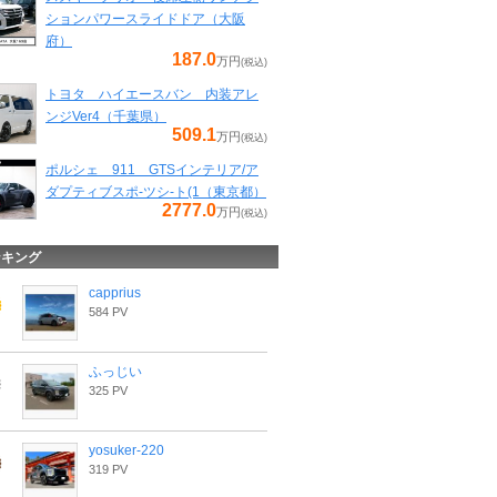
ションパワースライドドア（大阪
府）
187.0
万円
(税込)
トヨタ ハイエースバン 内装アレ
ンジVer4（千葉県）
509.1
万円
(税込)
ポルシェ 911 GTSインテリア/ア
ダプティブスポ-ツシ-ト(1（東京都）
2777.0
万円
(税込)
ンキング
capprius
584 PV
ふっじい
325 PV
yosuker-220
319 PV