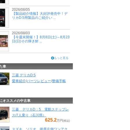
2026/08/05
【製品紹介情報】大好評発売中！デ
リカD:5用製品のご紹介い ...
2026/08/03
【今週末開催！】8月8日(土)～8月23
日(日)その輝き鮮 ...
もっと見る
た車
三菱 デリカD:5
愛車紹介
/
パーツレビュー
/
整備手帳
にオススメの中古車
三菱 デリカD：5 電動ステップレ
ス/7人乗り（石川県）
625.2
万円
(税込)
スズキ ソリオ 後席左側ワンアク