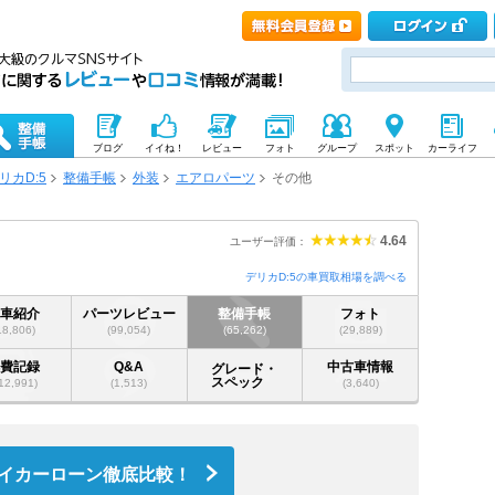
ブログ
イイね！
レビュー
フォト
グループ
スポット
カーライフ
リカD:5
整備手帳
外装
エアロパーツ
その他
4.64
ユーザー評価：
デリカD:5の車買取相場を調べる
愛車紹介
パーツレビュー
整備手帳
フォト
18,806)
(99,054)
(65,262)
(29,889)
燃費記録
Q&A
中古車情報
グレード・
スペック
12,991)
(1,513)
(3,640)
イカーローン徹底比較！