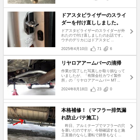
ドアスタビライザーのスライ
ダーを付け直ししました。
ドアスタビライザーのスライダーが外
れたので付け直しましたのお話です。
ウチのデリカにはドアスタビ ...
2025年4月10日
71
6
リヤロアアームバーの清掃
作業が完了した写真しか取り損なって
いましたが、「有限会社カワイ製作
所」の「リヤロアアームバー MT ...
2024年8月18日
23
0
本格補修！（マフラー排気漏
れ防止パテ施工）
昨日、アルミテープでマフラーの穴
を塞いだのですが、今朝確認すると施
工直後のならし運転で跡形もなく ...