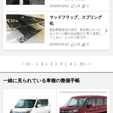
2020年5月8日
36
0
マッドフラップ、スプリング
化
緊急事態宣言の当日、発令前にホーム
センターに駆け込み購入💦 暫く放置し
てしまい、ようやく取り付 ...
2020年5月1日
43
8
<
前へ
｜
1
｜
2
｜
3
｜
4
｜
次へ
>
一緒に見られている車種の整備手帳