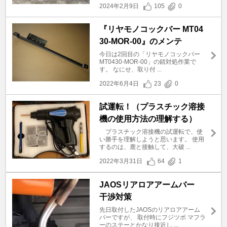
2024年2月9日
105
0
『リヤモノコックバー MT04
30-MOR-00』のメンテ
今日は2回目の「リヤモノコックバー
MT0430-MOR-00」の錆対処作業で
す。 なにせ、取り付 ...
2022年6月4日
23
0
試運転！（プラスチック溶接
機の使用方法の理解する）
プラスチック溶接機の試運転で、使
い勝手を理解しようと思います。 使用
するのは、鹿と接触して、大破 ...
2022年3月31日
64
1
JAOSリアロアアームバー
干渉対策
先日取付したJAOSのリアロアアーム
バーですが、 取付時にフジツボ マフラ
ーのステーとかなり接近し ...