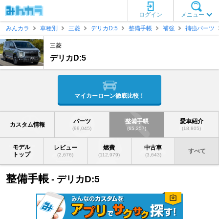
ログイン
メニュー
みんカラ
車種別
三菱
デリカD:5
整備手帳
補強
補強パーツ
三菱
デリカD:5
マイカーローン徹底比較！
パーツ
整備手帳
愛車紹介
カスタム情報
(99,045)
(65,257)
(18,805)
モデル
レビュー
燃費
中古車
すべて
トップ
(2,676)
(112,979)
(3,643)
整備手帳
- デリカD:5