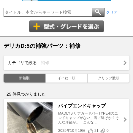
クリア
デリカD:5の補強パーツ：補修
カテゴリで絞る
補修
新着順
イイね！順
クリップ数順
25
件見つかりました
パイプエンドキャップ
MADLYS リアガードバーTYPE-Ⅱのエ
ンドキャップがない。当て逃げか？そ
んな形跡が… こんな ...
2025年10月19日
21
0