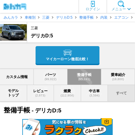
ログイン
メニュー
みんカラ
車種別
三菱
デリカD:5
整備手帳
内装
エアコン
三菱
デリカD:5
マイカーローン徹底比較！
パーツ
整備手帳
愛車紹介
カスタム情報
(99,022)
(65,241)
(18,800)
モデル
レビュー
燃費
中古車
すべて
トップ
(2,673)
(112,904)
(3,594)
整備手帳
- デリカD:5