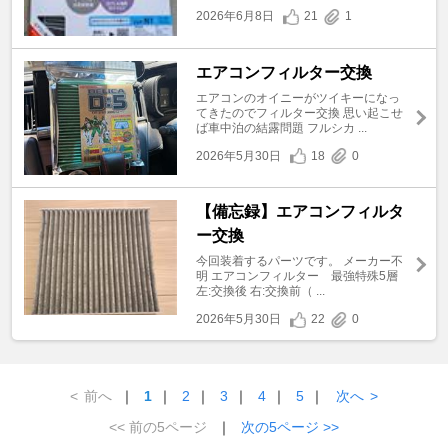
2026年6月8日
21
1
エアコンフィルター交換
エアコンのオイニーがツイキーになっ
てきたのでフィルター交換 思い起こせ
ば車中泊の結露問題 フルシカ ...
2026年5月30日
18
0
【備忘録】エアコンフィルタ
ー交換
今回装着するパーツです。 メーカー不
明 エアコンフィルター 最強特殊5層
左:交換後 右:交換前（ ...
2026年5月30日
22
0
<
前へ
｜
1
｜
2
｜
3
｜
4
｜
5
｜
次へ
>
<< 前の5ページ
｜
次の5ページ >>