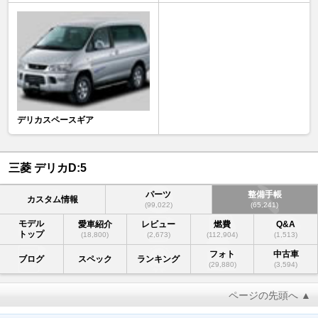
デリカスペースギア
三菱 デリカD:5
パーツ
整備手帳
カスタム情報
(99,022)
(65,241)
モデル
愛車紹介
レビュー
燃費
Q&A
トップ
(18,800)
(2,673)
(112,904)
(1,513)
フォト
中古車
ブログ
スペック
ランキング
(29,880)
(3,594)
ページの先頭へ ▲