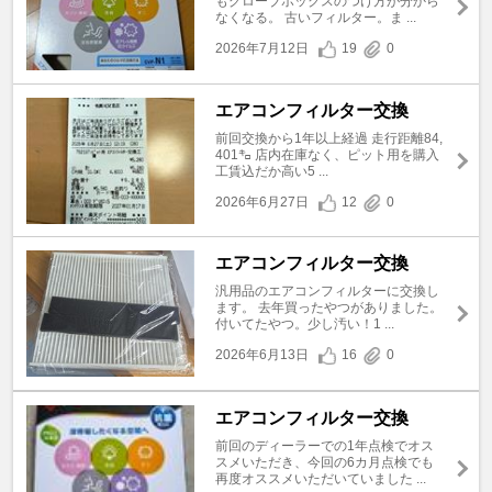
もグローブボックスのつけ方が分から
なくなる。 古いフィルター。ま ...
2026年7月12日
19
0
エアコンフィルター交換
前回交換から1年以上経過 走行距離84,
401㌔ 店内在庫なく、ピット用を購入
工賃込だか高い5 ...
2026年6月27日
12
0
エアコンフィルター交換
汎用品のエアコンフィルターに交換し
ます。 去年買ったやつがありました。
付いてたやつ。少し汚い！1 ...
2026年6月13日
16
0
エアコンフィルター交換
前回のディーラーでの1年点検でオス
スメいただき、今回の6カ月点検でも
再度オススメいただいていました ...