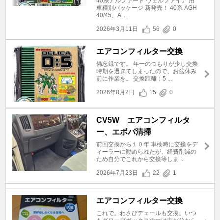
40系アルファード ヴェルファイア 用
車種別パッケージ 新発売！ 40系 AGH
40/45、A ...
2026年3月11日
56
0
エアコンフィルター交換
備忘録です。 年一のつもりが少し交換
時期を過ぎてしまったので、お盆休み
前に作業を。 交換距離：5 ...
2026年8月2日
15
0
CV5W エアコンフィルタ
ー、エボパ清掃
前回交換から１０年 車検時に交換をデ
ィーラーに勧められたが、経費削減の
ため自分でこれから交換等しま ...
2026年7月23日
22
1
エアコンフィルター交換
これで。わさびデェールも交換。いつ