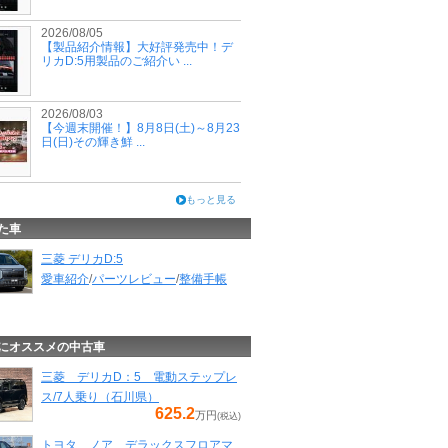
2026/08/05
【製品紹介情報】大好評発売中！デ
リカD:5用製品のご紹介い ...
2026/08/03
【今週末開催！】8月8日(土)～8月23
日(日)その輝き鮮 ...
もっと見る
た車
三菱 デリカD:5
愛車紹介
/
パーツレビュー
/
整備手帳
にオススメの中古車
三菱 デリカD：5 電動ステップレ
ス/7人乗り（石川県）
625.2
万円
(税込)
トヨタ ノア デラックスフロアマ