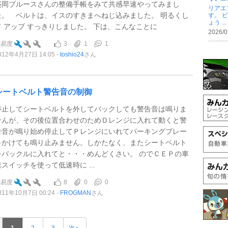
盛岡ブルースさんの整備手帳をみて共感早速やってみまし
リアエ
た。 ベルトは、イスのすきまへねじ込みました。 明るくし
す。 
ょう ...
て アップ すっきりしました。 下は、こんなことに
2026/0
3
1
1
難易度
012年4月27日 14:05
toshio24
さん
シートベルト警告音の制御
停止してシートベルトを外してバックしても警告音は鳴りま
せんが、その後位置合わせのためＤレンジに入れて動くと警
告音が鳴り始め停止してＰレンジにいれてパーキングブレー
キかけても鳴り止みません。しかたなく、またシートベルト
をバックルに入れてと・・・めんどくさい。 のでＣＥＰの車
速スイッチを使って低速時に ...
8
0
0
難易度
011年10月7日 00:24
FROGMAN
さん
1
2
3
次へ