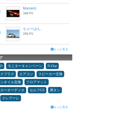
Marveric
348 PV
ちゃーはん。
295 PV
もっと見る
グ
MO
モニターキャンペーン
N-One
ックプラス
エアコン
スピーカー交換
ジンオイル交換
フロアマット
県カーオーディオ
セルフGS
満タン
クレアーレ
もっと見る