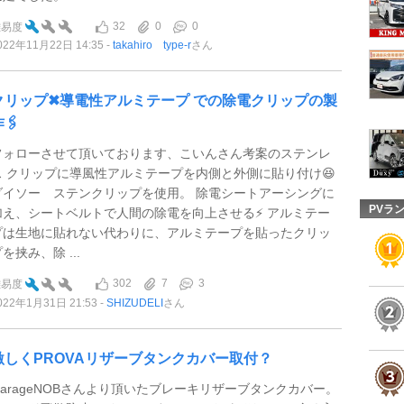
32
0
0
難易度
022年11月22日 14:35
takahiro type-r
さん
クリップ✖︎導電性アルミテープ での除電クリップの製
🖇
フォローさせて頂いております、こいんさん考案のステンレ
ス クリップに導風性アルミテープを内側と外側に貼り付け😆
ダイソー ステンクリップを使用。 除電シートアーシングに
PVラ
加え、シートベルトで人間の除電を向上させる⚡️ アルミテー
プは生地に貼れない代わりに、アルミテープを貼ったクリッ
を挟み、除 ...
302
7
3
難易度
022年1月31日 21:53
SHIZUDELI
さん
激しくPROVAリザーブタンクカバー取付？
GarageNOBさんより頂いたブレーキリザーブタンクカバー。