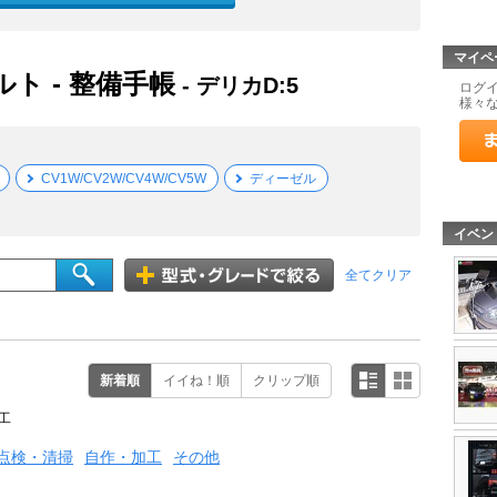
マイペ
ルト - 整備手帳
- デリカD:5
ログ
様々
CV1W/CV2W/CV4W/CV5W
ディーゼル
イベン
全てクリア
新着順
イイね！順
クリップ順
工
点検・清掃
自作・加工
その他