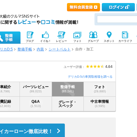
ブログ
イイね！
レビュー
フォト
グループ
スポット
カーライフ
リカD:5
整備手帳
内装
シートベルト
自作・加工
4.64
ユーザー評価：
デリカD:5の車買取相場を調べる
愛車紹介
パーツレビュー
整備手帳
フォト
18,799)
(99,023)
(65,241)
(29,880)
燃費記録
Q&A
中古車情報
グレード・
スペック
12,903)
(1,513)
(3,595)
イカーローン徹底比較！