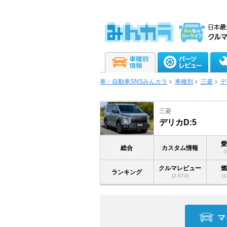
車・自動車SNSみんカラ
車種別
三菱
デ
三菱
デリカD:5
総合
カスタム情報
(
クルマレビュー
ランキング
(2,673)
(1
マ