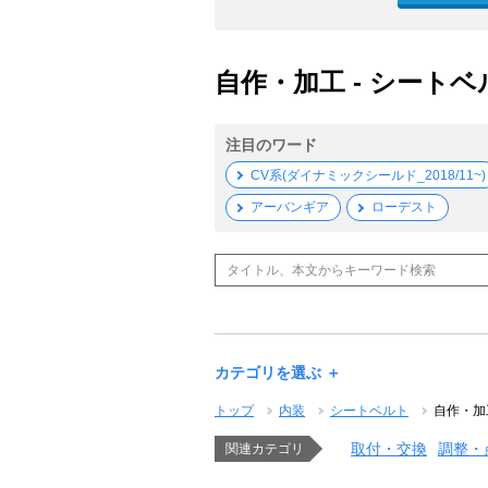
自作・加工 - シートベ
注目のワード
CV系(ダイナミックシールド_2018/11~)
アーバンギア
ローデスト
カテゴリを選ぶ ＋
トップ
内装
シートベルト
自作・加
取付・交換
調整・
関連カテゴリ