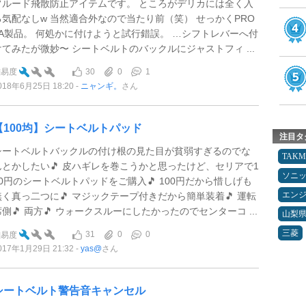
フルード飛散防止アイテムです。 ところがデリカには全く入
る気配なしw 当然適合外なので当たり前（笑） せっかくPRO
VA製品。 何処かに付けようと試行錯誤。 …シフトレバーへ付
けてみたが微妙〜 シートベルトのバックルにジャストフィ ...
30
0
1
難易度
018年6月25日 18:20
ニャンギ。
さん
【100均】シートベルトパッド
注目タ
シートベルトバックルの付け根の見た目が貧弱すぎるのでな
TAK
んとかしたい🎵 皮ハギレを巻こうかと思ったけど、セリアで1
ソニ
00円のシートベルトパッドをご購入🎵 100円だから惜しげも
エン
無く真っ二つに🎵 マジックテープ付きだから簡単装着🎵 運転
席側🎵 両方🎵 ウォークスルーにしたかったのでセンターコ ...
山梨
三菱
31
0
0
難易度
017年1月29日 21:32
yas@
さん
シートベルト警告音キャンセル