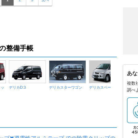
の整備手帳
あな
複数
リッ
デリカD:3
デリカスターワゴン
デリカスペースギア
調べ