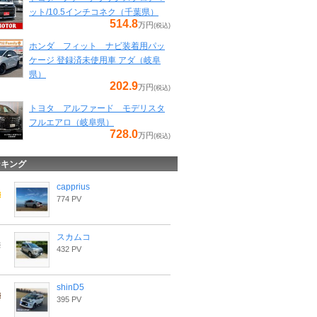
ット/10.5インチコネク（千葉県）
514.8
万円
(税込)
ホンダ フィット ナビ装着用パッ
ケージ 登録済未使用車 アダ（岐阜
県）
202.9
万円
(税込)
トヨタ アルファード モデリスタ
フルエアロ（岐阜県）
728.0
万円
(税込)
ンキング
capprius
774 PV
スカムコ
432 PV
shinD5
395 PV