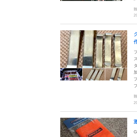
2
作
プ
2