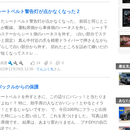
シートベルト警告灯が点かなくなった 2
またシートベルト警告灯が点かなくなった。 前回と同じとこ
ろが断線。 運転席側から車体側のハーネスを外し、シート下
のステーからシート側のハーネスを外す。（白い部分でステ
ーと固定） 真ん中付近の爪を精密ドライバーで押さえながら
ずらして白い部分から外す。 切れたところを詰めて継いだの
短くなってストレ ...
14
0
0
難易度
最近見
022年12月29日 12:30
てんぷく丸
さん
バックルからの保護
シートベルトを外すときに、この辺りにバンッ！と当たりま
あなた
すよね！？ 特に、助手席の人などがバンッ！とやるとイラ
ッ！とするじゃないですか。 で、今日100均にフラっと出掛
けた時にふっと思い出して、これを見つけました。 写真は助
手席側です。 結果は、あまり変わりません… プチDIYの自己
満足でした。