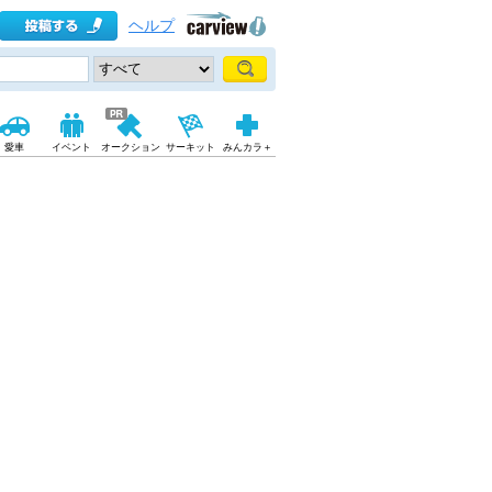
ヘルプ
愛車
イベント
オークション
サーキット
みんカラ＋