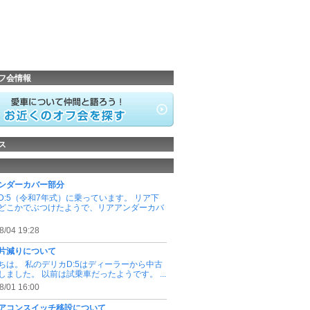
フ会情報
ス
ンダーカバー部分
D:5（令和7年式）に乗っています。 リア下
どこかでぶつけたようで、リアアンダーカバ
8/04 19:28
片減りについて
ちは。 私のデリカD:5はディーラーから中古
しました。 以前は試乗車だったようです。 ...
8/01 16:00
アコンスイッチ移設について