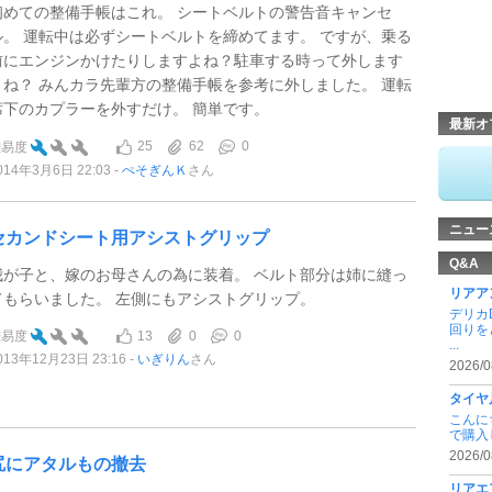
初めての整備手帳はこれ。 シートベルトの警告音キャンセ
ル。 運転中は必ずシートベルトを締めてます。 ですが、乗る
前にエンジンかけたりしますよね？駐車する時って外します
よね？ みんカラ先輩方の整備手帳を参考に外しました。 運転
席下のカプラーを外すだけ。 簡単です。
最新オ
25
62
0
難易度
014年3月6日 22:03
ぺそぎんＫ
さん
ニュー
セカンドシート用アシストグリップ
Q&A
我が子と、嫁のお母さんの為に装着。 ベルト部分は姉に縫っ
リアア
てもらいました。 左側にもアシストグリップ。
デリカ
回りを
13
0
0
難易度
...
013年12月23日 23:16
いぎりん
さん
2026/0
タイヤ
こんに
で購入
2026/0
尻にアタルもの撤去
リアエ