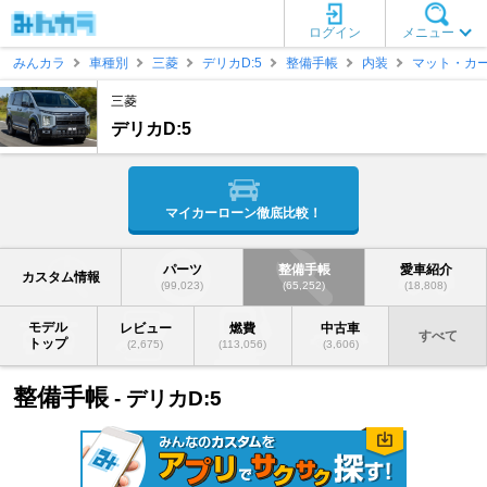
ログイン
メニュー
みんカラ
車種別
三菱
デリカD:5
整備手帳
内装
マット・カ
三菱
デリカD:5
マイカーローン徹底比較！
パーツ
整備手帳
愛車紹介
カスタム情報
(99,023)
(65,252)
(18,808)
モデル
レビュー
燃費
中古車
すべて
トップ
(2,675)
(113,056)
(3,606)
整備手帳
- デリカD:5