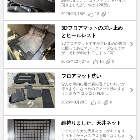
調整しました。 コメントでアドバイス
頂きましたが、やはり26型に ...
2026年3月8日
13
1
3Dフロアマットのズレ止め
とヒールレスト
3Dフロアマットですがズレ止めが裏面
に貼ってあるマジックテープなんです
が、それが剥がれてしまって写 ...
2025年12月27日
16
0
フロアマット洗い
なんか車内に足の裏の香ばしい匂いが
漂うようになったのでマット洗います
うたまろで ゴシゴシ 靴洗 ...
2025年8月29日
26
0
維持りました。天井ネット
ウチのデリカの天井ネットがキュキュ
とうるさかったので音を鳴らなくしま