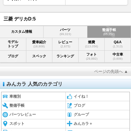
三菱 デリカD:5
パーツ
整備手帳
カスタム情報
(99,023)
(65,252)
モデル
愛車紹介
レビュー
燃費
Q&A
トップ
(18,808)
(2,675)
(113,056)
(1,513)
フォト
中古車
ブログ
スペック
ランキング
(29,892)
(3,606)
ページの先頭へ ▲
みんカラ 人気のカテゴリ
車種別
イイね！
整備手帳
ブログ
パーツレビュー
グループ
スポット
みんカラ＋