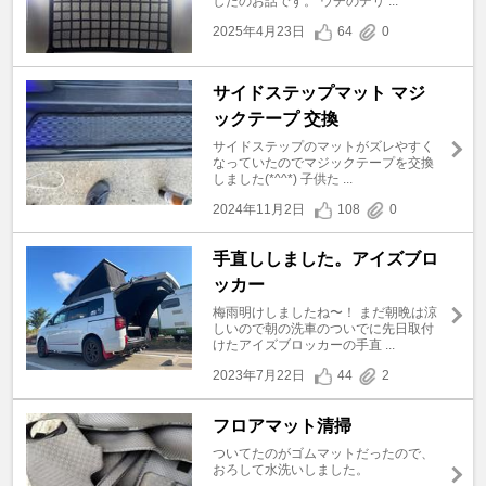
したのお話です。 ウチのデリ ...
2025年4月23日
64
0
サイドステップマット マジ
ックテープ 交換
サイドステップのマットがズレやすく
なっていたのでマジックテープを交換
しました(*^^*) 子供た ...
2024年11月2日
108
0
手直ししました。アイズブロ
ッカー
梅雨明けしましたね〜！ まだ朝晩は涼
しいので朝の洗車のついでに先日取付
けたアイズブロッカーの手直 ...
2023年7月22日
44
2
フロアマット清掃
ついてたのがゴムマットだったので、
おろして水洗いしました。