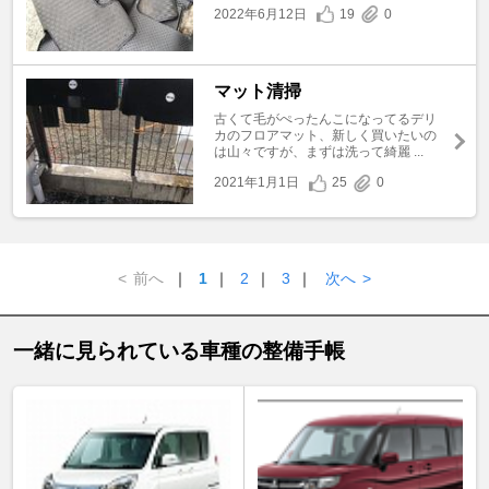
2022年6月12日
19
0
マット清掃
古くて毛がぺったんこになってるデリ
カのフロアマット、新しく買いたいの
は山々ですが、まずは洗って綺麗 ...
2021年1月1日
25
0
<
前へ
｜
1
｜
2
｜
3
｜
次へ
>
一緒に見られている車種の整備手帳