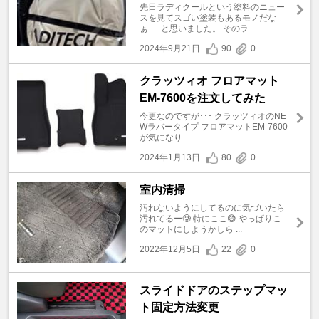
先日ラディクールという塗料のニュー
スを見てスゴい塗装もあるモノだな
ぁ･･･と思いました。 そのラ ...
2024年9月21日
90
0
クラッツィオ フロアマット
EM-7600を注文してみた
今更なのですが･･･ クラッツィオのNE
Wラバータイプ フロアマットEM-7600
が気になり･･ ...
2024年1月13日
80
0
室内清掃
汚れないようにしてるのに気づいたら
汚れてるー🥲 特にここ😅 やっぱりこ
のマットにしようかしら ...
2022年12月5日
22
0
スライドドアのステップマッ
ト固定方法変更