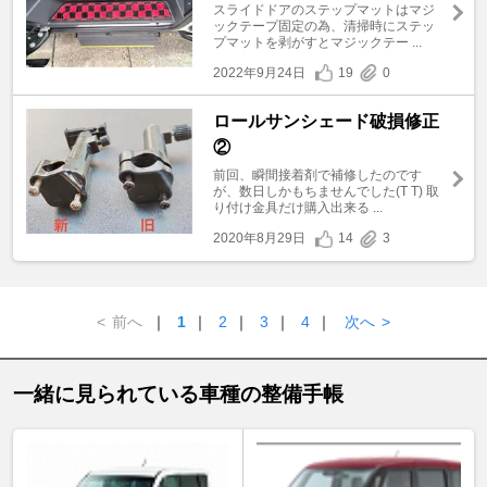
スライドドアのステップマットはマジ
ックテープ固定の為、清掃時にステッ
プマットを剥がすとマジックテー ...
2022年9月24日
19
0
ロールサンシェード破損修正
②
前回、瞬間接着剤で補修したのです
が、数日しかもちませんでした(T T) 取
り付け金具だけ購入出来る ...
2020年8月29日
14
3
<
前へ
｜
1
｜
2
｜
3
｜
4
｜
次へ
>
一緒に見られている車種の整備手帳