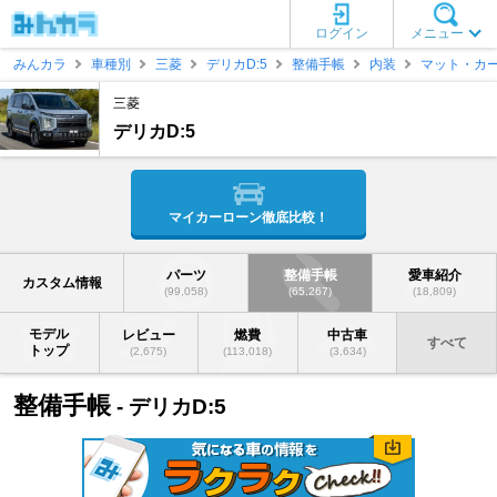
ログイン
メニュー
みんカラ
車種別
三菱
デリカD:5
整備手帳
内装
マット・カ
三菱
デリカD:5
マイカーローン徹底比較！
パーツ
整備手帳
愛車紹介
カスタム情報
(99,058)
(65,267)
(18,809)
モデル
レビュー
燃費
中古車
すべて
トップ
(2,675)
(113,018)
(3,634)
整備手帳
- デリカD:5