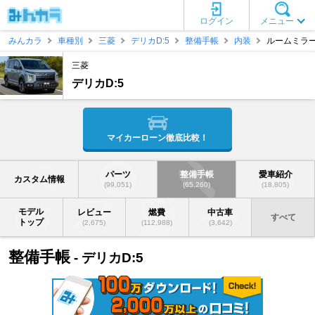
ログイン
メニュー
みんカラ
車種別
三菱
デリカD:5
整備手帳
内装
ルームミラ
三菱
デリカD:5
マイカーローン徹底比較！
パーツ
整備手帳
愛車紹介
カスタム情報
(99,051)
(65,260)
(18,805)
モデル
レビュー
燃費
中古車
すべて
トップ
(2,675)
(112,988)
(3,642)
整備手帳
- デリカD:5