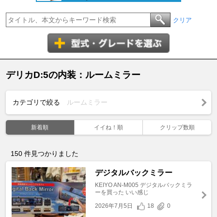
クリア
デリカD:5の内装：ルームミラー
カテゴリで絞る
ルームミラー
新着順
イイね！順
クリップ数順
150
件見つかりました
デジタルバックミラー
KEIYO AN-M005 デジタルバックミラ
ーを買った いい感じ
2026年7月5日
18
0