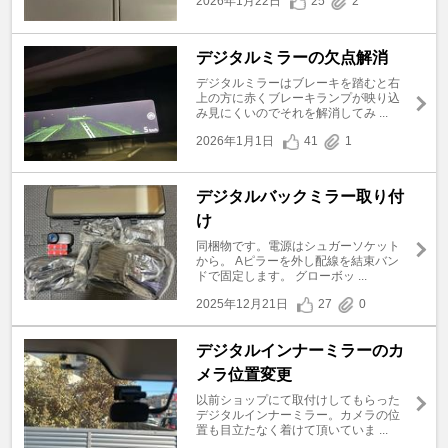
2026年1月22日
25
2
デジタルミラーの欠点解消
デジタルミラーはブレーキを踏むと右
上の方に赤くブレーキランプが映り込
み見にくいのでそれを解消してみ ...
2026年1月1日
41
1
デジタルバックミラー取り付
け
同梱物です。電源はシュガーソケット
から。 Aピラーを外し配線を結束バン
ドで固定します。 グローボッ ...
2025年12月21日
27
0
デジタルインナーミラーのカ
メラ位置変更
以前ショップにて取付けしてもらった
デジタルインナーミラー。カメラの位
置も目立たなく着けて頂いていま ...