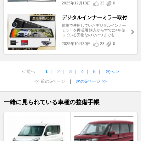
2025年12月18日
33
0
デジタルインナーミラー取付
前車で使用していたデジタルインナー
ミラーを再活用 購入からすでに4年使
っている安物なのでいつまでも ...
2025年10月30日
23
0
<
前へ
｜
1
｜
2
｜
3
｜
4
｜
5
｜
次へ
>
<< 前の5ページ
｜
次の5ページ >>
一緒に見られている車種の整備手帳