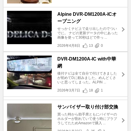
Alpine DVR-DM1200A-ICオ
ープニング
せっかくナビ上で走り出したのでつい
でに。 ナビの更新データの中にあった
画像を使って30秒ほどで作っ ...
2026年4月8日
13
0
DVR-DM1200A-IC with中華
網
後付ナビは全て自分で付けてきました
が初めてDに頼みました。めんどくさ
いと思ってしまった。ALPIN ...
2026年3月7日
18
1
サンバイザー取り付け部交換
買った時から助手席ともにバイザーの
ホルダーが割れていて使う時にブラブ
ラしてたためAmazonで購入 ...