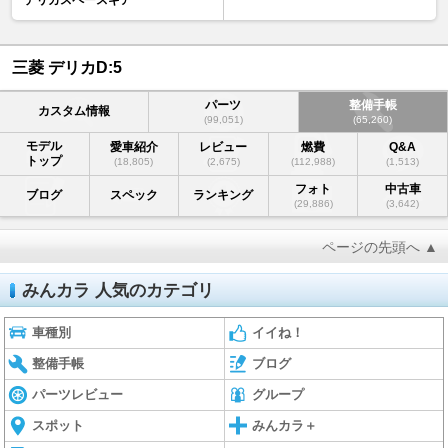
三菱 デリカD:5
パーツ
整備手帳
カスタム情報
(99,051)
(65,260)
モデル
愛車紹介
レビュー
燃費
Q&A
トップ
(18,805)
(2,675)
(112,988)
(1,513)
フォト
中古車
ブログ
スペック
ランキング
(29,886)
(3,642)
ページの先頭へ ▲
みんカラ 人気のカテゴリ
車種別
イイね！
整備手帳
ブログ
パーツレビュー
グループ
スポット
みんカラ＋