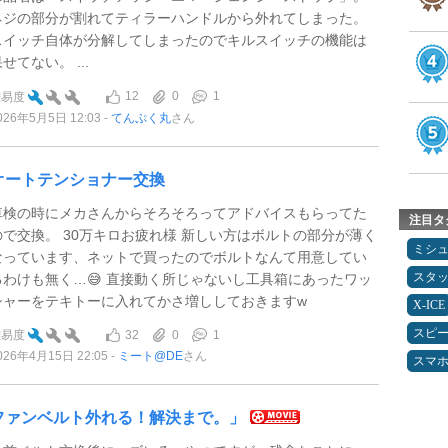
ネジの部分が割れてティラーハンドルから外れてしまった。
スイッチ自体が分解してしまったのでキルスイッチの機能は
せてない。 ...
12
0
1
難易度
026年5月5日 12:03
てんぷく丸
さん
オートテンショナー交換
車検の時にメカさんからそろそろってアドバイスもらってた
注目タ
ので交換。 30万キロお疲れ様 新しい方はボルトの部分が薄く
ミシ
なっています、ネットで買ったのでボルトなんて用意してい
スタ
るわけも無く…😅 直接動く所じゃないし工具箱にあったワッ
シャーをテキトーに入れてかさ増ししておきますw
X-ICE
スピ
32
0
1
難易度
026年4月15日 22:05
ミート@DE
さん
スマ
ファンベルト外れる！解決まで。」