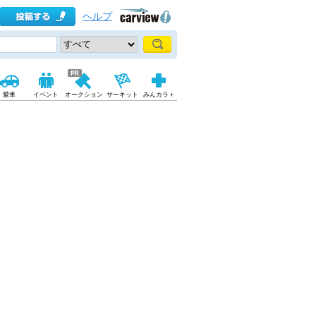
ヘルプ
愛車
イベント
オークション
サーキット
みんカラ＋