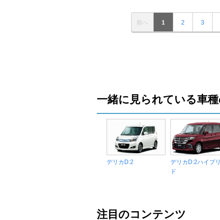
前へ
1
2
3
一緒に見られている車種
デリカD:2
デリカD:2ハイブ
ド
注目のコンテンツ