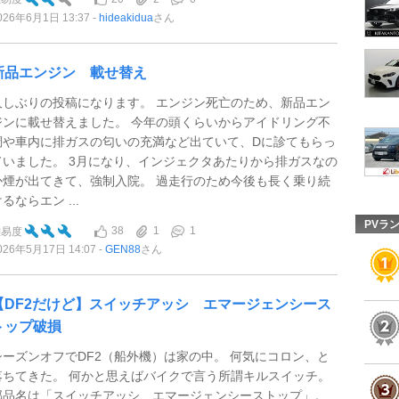
026年6月1日 13:37
hideakidua
さん
新品エンジン 載せ替え
久しぶりの投稿になります。 エンジン死亡のため、新品エン
ジンに載せ替えました。 今年の頭くらいからアイドリング不
調や車内に排ガスの匂いの充満など出ていて、Dに診てもらっ
ていました。 3月になり、インジェクタあたりから排ガスなの
か煙が出てきて、強制入院。 過走行のため今後も長く乗り続
るならエン ...
PVラ
38
1
1
難易度
026年5月17日 14:07
GEN88
さん
【DF2だけど】スイッチアッシ エマージェンシース
トップ破損
シーズンオフでDF2（船外機）は家の中。 何気にコロン、と
落ちてきた。 何かと思えばバイクで言う所謂キルスイッチ。
部品名は「スイッチアッシ エマージェンシーストップ」。