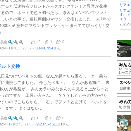
リアエ
にすると低速時右フロントからグオングオン！と異音が発生
リアエ
するので、ネットで色々調べたら、原因はエンジンマウント
す。 
らしいとの事で、運転席側のマウント交換しました！ 丸7年で
ょう ...
2026/0
74000km! 意外にマウントブッシュがヘタっててびっくり‼️ 交
 ...
42
1
0
難易度
026年1月31日 20:52
KENKEN54
さん
ベルト交換
先日見つけたベルトの傷。なんか起きたら困るし と 乗ら
ずに我慢してました。 外したベルト。 なんかある前に… 裏
側の方が亀裂が。 みんカラのみなさんのを見ると上からーと
いうのですが 工具が入らん。 ？？？したからの方がやり
やすいのでこちらから。 右手でフン！とあげて ベルトを
します． よくはない ...
13
0
0
難易度
025年12月27日 21:36
yuparukoSE12J
さん