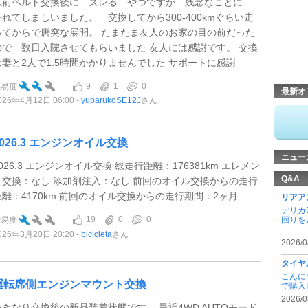
以前ベルト交換後に ズレる やつですが 残念なことに
外れてしましいました。 交換してから300-400kmぐらい走
ってからで唐突な展開。 たまたま友人のお家の目の前だった
ので 数日入院させてもらいました 友人には感謝です。 交換
は妻と2人で1.5時間かかりませんでした サポートに感謝
9
1
0
難易度
最新オ
026年4月12日 06:00
yuparukoSE12J
さん
2026.3 エンジンオイル交換
ニュー
026.3 エンジンオイル交換 総走行距離：176381km エレメン
Q&A
ト交換：なし 添加剤注入：なし 前回のオイル交換からの走行
距離：4170km 前回のオイル交換からの走行期間：2ヶ月
リアア
デリカ
19
0
0
難易度
回りを
...
026年3月20日 20:20
bicicleta
さん
2026/0
タイヤ
こんに
運転席側エンジンマウント交換
で購入
2026/0
いきなり交換後の新品装着状態です。 最近4WD AUTOモード