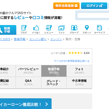
ブログ
イイね！
レビュー
フォト
グループ
スポット
カーライフ
リカD:5
整備手帳
エンジン廻り
エンジン
取付・交換
4.64
ユーザー評価：
デリカD:5の車買取相場を調べる
愛車紹介
パーツレビュー
整備手帳
フォト
18,805)
(99,051)
(65,260)
(29,887)
燃費記録
Q&A
中古車情報
グレード・
スペック
12,988)
(1,513)
(3,642)
イカーローン徹底比較！