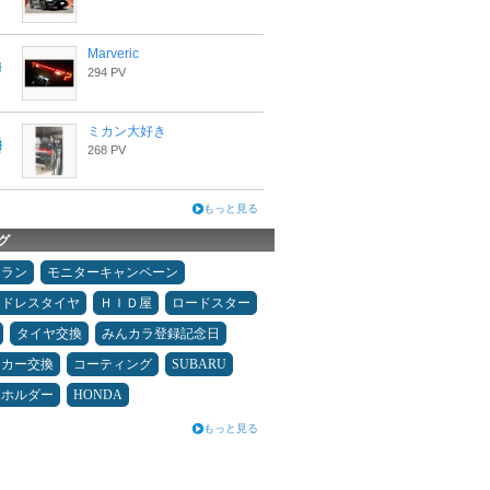
Marveric
294 PV
ミカン大好き
268 PV
もっと見る
グ
ュラン
モニターキャンペーン
ッドレスタイヤ
ＨＩＤ屋
ロードスター
タイヤ交換
みんカラ登録記念日
ーカー交換
コーティング
SUBARU
ホホルダー
HONDA
もっと見る