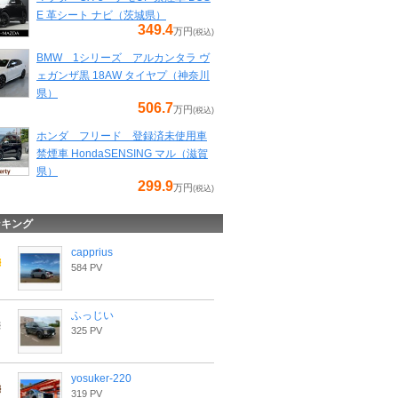
E 革シート ナビ（茨城県）
349.4
万円
(税込)
BMW 1シリーズ アルカンタラ ヴ
ェガンザ黒 18AW タイヤプ（神奈川
県）
506.7
万円
(税込)
ホンダ フリード 登録済未使用車
禁煙車 HondaSENSING マル（滋賀
県）
299.9
万円
(税込)
ンキング
capprius
584 PV
ふっじい
325 PV
yosuker-220
319 PV