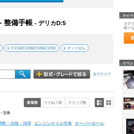
マイペ
- 整備手帳
- デリカD:5
ログ
様々
CV1W/CV2W/CV4W/CV5W
ディーゼル
イベン
全てクリア
新着順
イイね！順
クリップ順
・交換
調整・点検・清掃
エンジンオイル交換
オーバーホール