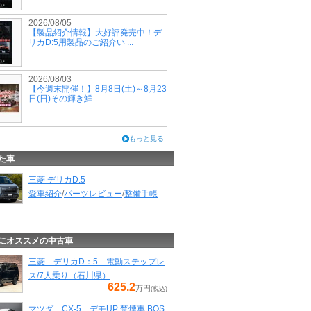
2026/08/05
【製品紹介情報】大好評発売中！デ
リカD:5用製品のご紹介い ...
2026/08/03
【今週末開催！】8月8日(土)～8月23
日(日)その輝き鮮 ...
もっと見る
た車
三菱 デリカD:5
愛車紹介
/
パーツレビュー
/
整備手帳
にオススメの中古車
三菱 デリカD：5 電動ステップレ
ス/7人乗り（石川県）
625.2
万円
(税込)
マツダ CX-5 デモUP 禁煙車 BOS