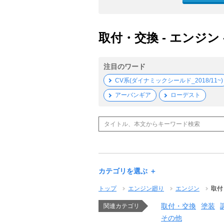
取付・交換 - エンジン 
注目のワード
CV系(ダイナミックシールド_2018/11~)
アーバンギア
ローデスト
カテゴリを選ぶ ＋
トップ
エンジン廻り
エンジン
取付
取付・交換
塗装
関連カテゴリ
その他