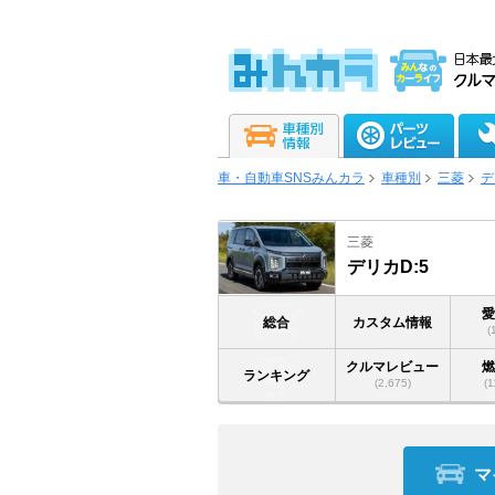
車・自動車SNSみんカラ
車種別
三菱
デ
三菱
デリカD:5
総合
カスタム情報
(
クルマレビュー
ランキング
(2,675)
(1
マ