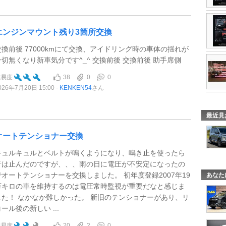
エンジンマウント残り3箇所交換
交換前後 77000kmにて交換、アイドリング時の車体の揺れが
一切無くなり新車気分です^_^ 交換前後 交換前後 助手席側
38
0
0
難易度
026年7月20日 15:00
KENKEN54
さん
最近見
オートテンショナー交換
キュルキュルとベルトが鳴くようになり、鳴き止を使ったら
音は止んだのですが、、、雨の日に電圧が不安定になったの
でオートテンショナーを交換しました。 初年度登録2007年19
あなた
万キロの車を維持するのは電圧常時監視が重要だなと感じま
した！ なかなか難しかった。 新旧のテンショナーがあり、リ
ール後の新しい ...
20
2
0
難易度