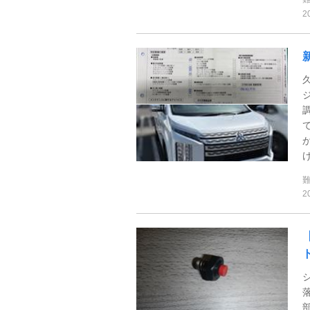
2
け
2