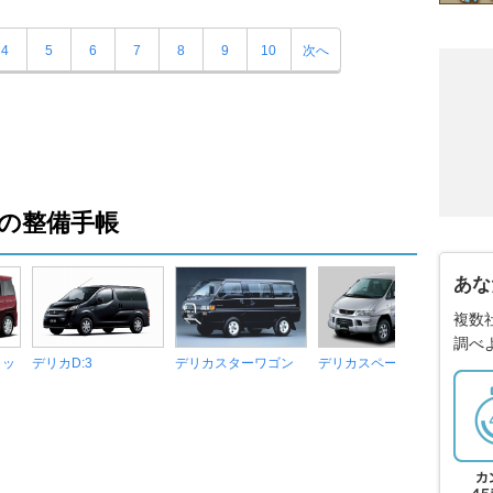
4
5
6
7
8
9
10
次へ
の整備手帳
あな
複数
調べ
リッ
デリカD:3
デリカスターワゴン
デリカスペースギア