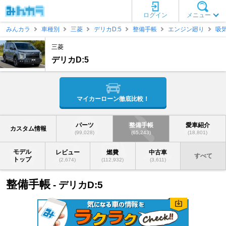
ログイン
メニュー
みんカラ
車種別
三菱
デリカD:5
整備手帳
エンジン廻り
吸
三菱
デリカD:5
マイカーローン徹底比較！
パーツ
整備手帳
愛車紹介
カスタム情報
(99,028)
(65,243)
(18,801)
モデル
レビュー
燃費
中古車
すべて
トップ
(2,674)
(112,932)
(3,611)
整備手帳
- デリカD:5