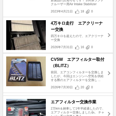
新製品のお知らせです！ 200系ランド
クルーザー用Air Intake Stabilizer
2023年4月21日
18
0
4万キロ走行 エアクリーナ
ー交換
四万キロを超えたので、エアクリーナ
ー交換
2026年7月31日
16
0
CV5W エアフィルター取付
（BLITZ）
前回、エアコンフィルターを交換しま
したが、今回はエンジンへ空気を供給
する際のエアフィルターを交換し ...
2026年7月30日
20
0
エアフィルター交換作業
2万km＆納車して1年半経過したので、
エアフィルター交換しました👍。 チャ