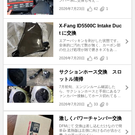
ンパー系に交換も考え ...
2026年7月23日
42
1
X-Fang ID5500C Intake Duc
t に交換
エアーパッキンを剥がした状態です。
全体的に汚れて艶が無く、カーボン部
の仕上げ処理が雑で磨きキズをあ ...
2026年7月20日
45
1
サクションホース交換 スロ
ットル清掃
7月初旬、エンジンルーム確認した
ら、サクションホースと手前にあるフ
ァンカバー接触してホース切れてる ...
2026年7月20日
33
0
激しくパワーチャンバー交換
DFMにて 交換は差し込むだけなので簡
単👍 遮熱版は左側に向けるのが吉かと
😎 ２つ並べてツイン ...