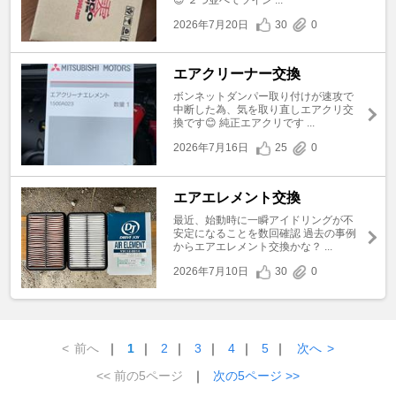
2026年7月20日
30
0
エアクリーナー交換
ボンネットダンパー取り付けが速攻で
中断した為、気を取り直しエアクリ交
換です😊 純正エアクリです ...
2026年7月16日
25
0
エアエレメント交換
最近、始動時に一瞬アイドリングが不
安定になることを数回確認 過去の事例
からエアエレメント交換かな？ ...
2026年7月10日
30
0
<
前へ
｜
1
｜
2
｜
3
｜
4
｜
5
｜
次へ
>
<< 前の5ページ
｜
次の5ページ >>