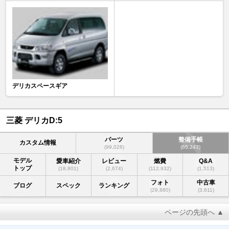
デリカスペースギア
三菱 デリカD:5
パーツ
整備手帳
カスタム情報
(99,028)
(65,243)
モデル
愛車紹介
レビュー
燃費
Q&A
トップ
(18,801)
(2,674)
(112,932)
(1,513)
フォト
中古車
ブログ
スペック
ランキング
(29,880)
(3,611)
ページの先頭へ ▲