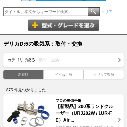
クリア
デリカD:5の吸気系：取付・交換
カテゴリで絞る
取付・交換
新着順
イイね！順
クリップ数順
875
件見つかりました
プロの整備手帳
【新製品】200系ランドクル
ーザー（URJ202W / 1UR-F
E）Air ...