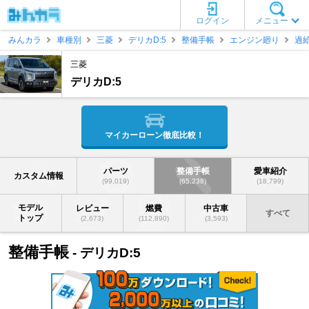
ログイン
メニュー
みんカラ
車種別
三菱
デリカD:5
整備手帳
エンジン廻り
過
三菱
デリカD:5
マイカーローン徹底比較！
パーツ
整備手帳
愛車紹介
カスタム情報
(99,019)
(65,238)
(18,799)
モデル
レビュー
燃費
中古車
すべて
トップ
(2,673)
(112,890)
(3,593)
整備手帳
- デリカD:5