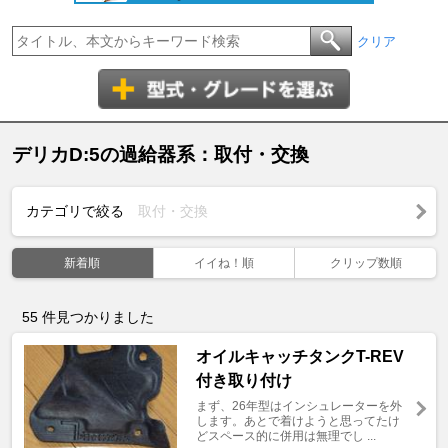
クリア
デリカD:5の過給器系：取付・交換
カテゴリで絞る
取付・交換
新着順
イイね！順
クリップ数順
55
件見つかりました
オイルキャッチタンクT-REV
付き取り付け
まず、26年型はインシュレーターを外
します。あとで着けようと思ってたけ
どスペース的に併用は無理でし ...