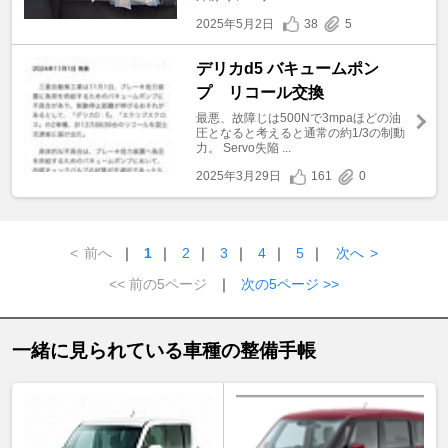
2025年5月2日
38
5
デリカd5 バキュームポン
プ リコール交換
最悪、故障じは500Nで3mpaほどの油
圧となると考えると通常の約1/3の制動
力。 Servo失陥 ...
2025年3月29日
161
0
<
前へ
｜
1
｜
2
｜
3
｜
4
｜
5
｜
次へ
>
<< 前の5ページ
｜
次の5ページ >>
一緒に見られている車種の整備手帳