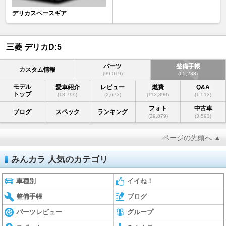
デリカスペースギア
三菱 デリカD:5
パーツ
整備手帳
カスタム情報
(99,019)
(65,238)
モデル
愛車紹介
レビュー
燃費
Q&A
トップ
(18,799)
(2,673)
(112,890)
(1,513)
フォト
中古車
ブログ
スペック
ランキング
(29,879)
(3,593)
ページの先頭へ ▲
みんカラ 人気のカテゴリ
車種別
イイね！
整備手帳
ブログ
パーツレビュー
グループ