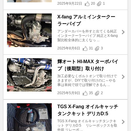
2025年9月22日
20
1
X-fang アルミインタークー
ラーパイプ
アンダーカバーを外すと出てくる純正
インタークーラーパイプ 純正とX-fang
製比較全体的に太くなっ ...
2025年8月6日
31
3
輝オート HI-MAX ターボパイ
プ［後期型］取り付け
加工必要なくボルトオンで取り付けで
きますが、DIYで取り付けのに～やる
事は単純で頭では理解できるん ...
2025年5月9日
35
2
TGS X-Fang オイルキャッチ
タンクキット デリカD:5
TGS X-Fang オイルキャッチタンクキ
ット デリカD:5 リレーボックスを取
外前 リレーボ ...