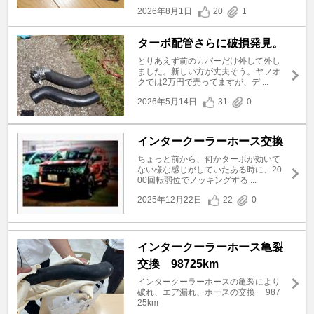
2026年8月1日
20
1
ターボ配管さらに破損発見。
とりあえず前のカバーだけ外して外し
ました。新しい方が丈夫そう。ヤフオ
クでは2万円で売ってますが、デ ...
2026年5月14日
31
0
インタークーラーホース交換
ちょっと前から、何かターボが効いて
ない様な感じがしていたある時に、20
00回転弱位でノッキングする ...
2025年12月22日
22
0
インタークーラーホース亀裂
交換 98725km
インタークーラーホースの亀裂により
破れ、エア漏れ、ホースの交換 987
25km