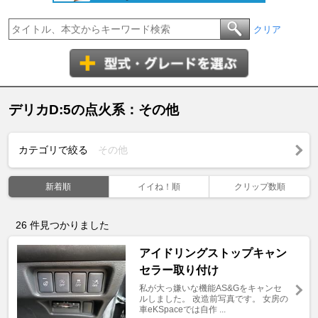
クリア
デリカD:5の点火系：その他
カテゴリで絞る
その他
新着順
イイね！順
クリップ数順
26
件見つかりました
アイドリングストップキャン
セラー取り付け
私が大っ嫌いな機能AS&Gをキャンセ
ルしました。 改造前写真です。 女房の
車eKSpaceでは自作 ...