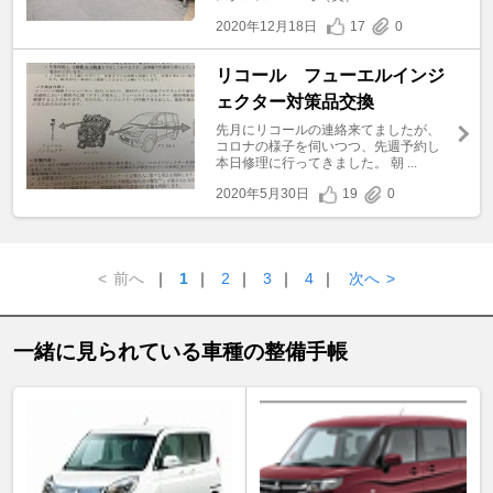
2020年12月18日
17
0
リコール フューエルインジ
ェクター対策品交換
先月にリコールの連絡来てましたが、
コロナの様子を伺いつつ、先週予約し
本日修理に行ってきました。 朝 ...
2020年5月30日
19
0
<
前へ
｜
1
｜
2
｜
3
｜
4
｜
次へ
>
一緒に見られている車種の整備手帳