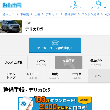
ログイン
メニュー
みんカラ
車種別
三菱
デリカD:5
整備手帳
エンジン廻り
点
三菱
デリカD:5
マイカーローン徹底比較！
パーツ
整備手帳
愛車紹介
カスタム情報
(99,042)
(65,253)
(18,804)
モデル
レビュー
燃費
中古車
すべて
トップ
(2,675)
(112,972)
(3,637)
整備手帳
- デリカD:5