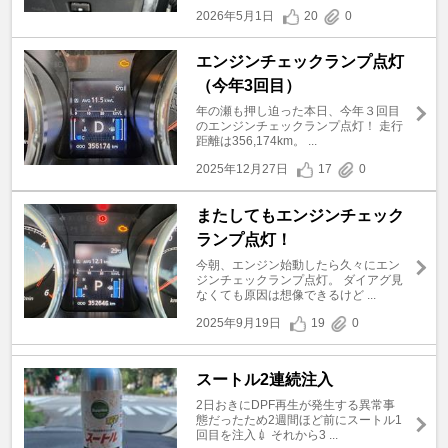
2026年5月1日
20
0
エンジンチェックランプ点灯
（今年3回目）
年の瀬も押し迫った本日、今年３回目
のエンジンチェックランプ点灯！ 走行
距離は356,174km。 ...
2025年12月27日
17
0
またしてもエンジンチェック
ランプ点灯！
今朝、エンジン始動したら久々にエン
ジンチェックランプ点灯。 ダイアグ見
なくても原因は想像できるけど ...
2025年9月19日
19
0
スートル2連続注入
2日おきにDPF再生が発生する異常事
態だったため2週間ほど前にスートル1
回目を注入💉 それから3 ...