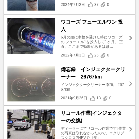
2024年7月2日
37
0
ワコーズ フューエルワン 投
入
6月の頭に車検を受けた時にワコーズ
の フューエル1を投入して1ヶ月。 正
直、ここまで効果があるは思 ...
2022年7月3日
25
0
備忘録 インジェクタークリ
ーナー 26767km
インジェクタークリーナー添加。 267
67km
2021年9月26日
13
0
リコール作業(インジェクタ
ーの交換)
ディーラーにてリコール作業です! 作業
の写真は取れなかったので、エクリプ
スクロスPHEVで（笑） ...