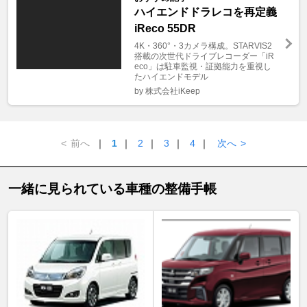
ハイエンドドラレコを再定義
iReco 55DR
4K・360°・3カメラ構成。STARVIS2
搭載の次世代ドライブレコーダー「iR
eco」は駐車監視・証拠能力を重視し
たハイエンドモデル
by 株式会社iKeep
<
前へ
｜
1
｜
2
｜
3
｜
4
｜
次へ
>
一緒に見られている車種の整備手帳