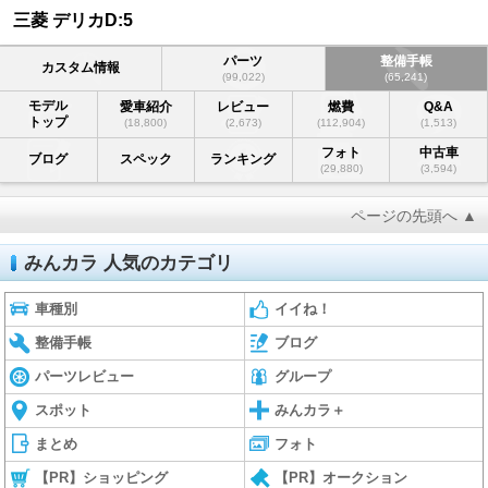
三菱 デリカD:5
パーツ
整備手帳
カスタム情報
(99,022)
(65,241)
モデル
愛車紹介
レビュー
燃費
Q&A
トップ
(18,800)
(2,673)
(112,904)
(1,513)
フォト
中古車
ブログ
スペック
ランキング
(29,880)
(3,594)
ページの先頭へ ▲
みんカラ 人気のカテゴリ
車種別
イイね！
整備手帳
ブログ
パーツレビュー
グループ
スポット
みんカラ＋
まとめ
フォト
【PR】ショッピング
【PR】オークション