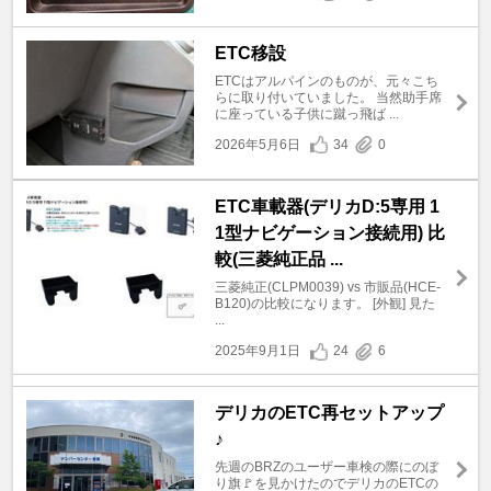
ETC移設
ETCはアルパインのものが、元々こち
らに取り付いていました。 当然助手席
に座っている子供に蹴っ飛ば ...
2026年5月6日
34
0
ETC車載器(デリカD:5専用 1
1型ナビゲーション接続用) 比
較(三菱純正品 ...
三菱純正(CLPM0039) vs 市販品(HCE-
B120)の比較になります。 [外観] 見た
...
2025年9月1日
24
6
デリカのETC再セットアップ
♪
先週のBRZのユーザー車検の際にのぼ
り旗🚩を見かけたのでデリカのETCの