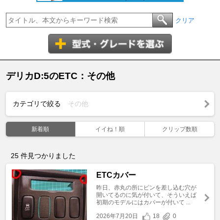
クリア
デリカD:5のETC：その他
カテゴリで絞る
その他
新着順
イイね！順
クリップ数順
25
件見つかりました
ETCカバー
昨日、赤丸の所にピンを差し込む穴が
開いてるのに気が付いて、そういえば
初期のモデルにはカバーが付いて ...
2026年7月20日
18
0