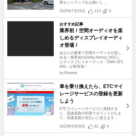
再セットアップをお願いし ...
2025年7月15日
113
0
おすすめ記事
業界初！空間オーディオを楽
しめるディスプレイオーディ
オ登場！
あなたの愛車で空間オーディオが楽し
める！業界初のDolby Atmosに対応し
たディスプレイオーディオ「DMH-SF1
000」が新登場！
by Pioneer
車を乗り換えたら、ETCマイ
レージサービスの登録を更新
しよう
ETCマイレージサービスに登録する
と、高速道路の利用でポイントがたま
り、高速道路の支払いに使えます ...
2023年3月30日
61
4