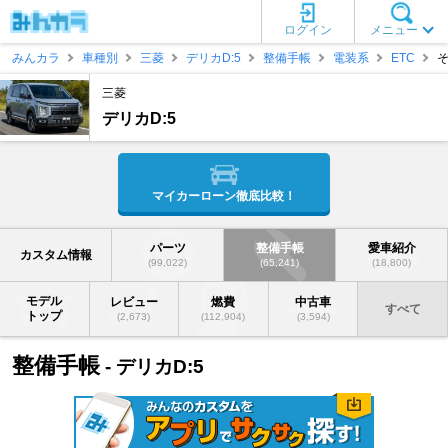
ログイン
メニュー
みんカラ
車種別
三菱
デリカD:5
整備手帳
電装系
ETC
三菱
デリカD:5
マイカーローン徹底比較！
パーツ
整備手帳
愛車紹介
カスタム情報
(99,022)
(65,241)
(18,800)
モデル
レビュー
燃費
中古車
すべて
トップ
(2,673)
(112,904)
(3,594)
整備手帳
- デリカD:5