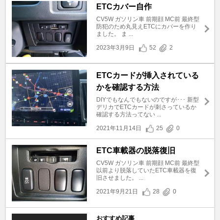
ETCカバー自作
CV5W ガソリン車 前期顔 MC前 最終型
防犯のため丸見えETCにカバーを作り
ました。 ま ...
2023年3月9日
52
2
ETCカードが挿入されている
かを確認する方法
DIYでもなんでもないのですが･･･ 新型
デリカでETCカードが刺さっているか
確認する方法ってない ...
2021年11月14日
25
0
ETC車載器の脱落復旧
CV5W ガソリン車 前期顔 MC前 最終型
以前より脱落していたETC車載器を復
旧させました。 ...
2021年9月21日
28
0
おすすめ記事