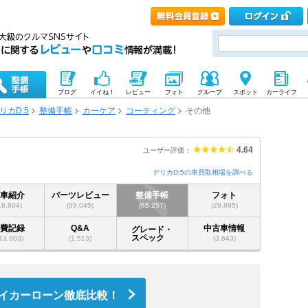
ブログ
イイね！
レビュー
フォト
グループ
スポット
カーライフ
リカD:5
整備手帳
カーケア
コーティング
その他
4.64
ユーザー評価：
デリカD:5の車買取相場を調べる
愛車紹介
パーツレビュー
整備手帳
フォト
18,804)
(99,045)
(65,257)
(29,885)
燃費記録
Q&A
中古車情報
グレード・
スペック
13,003)
(1,513)
(3,643)
イカーローン徹底比較！