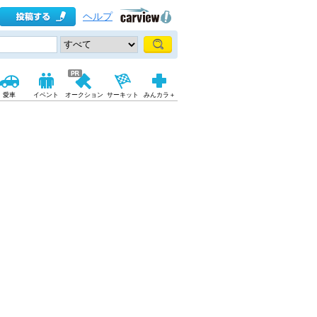
ヘルプ
愛車
イベント
オークション
サーキット
みんカラ＋