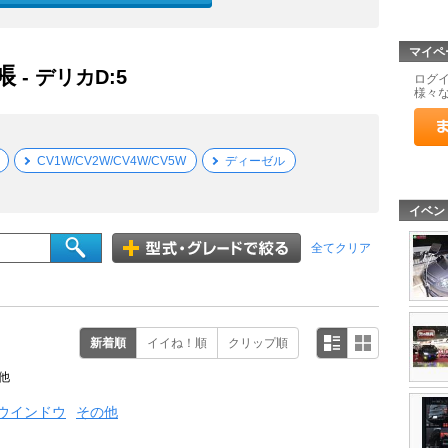
マイペ
帳
- デリカD:5
ログ
様々
CV1W/CV2W/CV4W/CV5W
ディーゼル
イベン
全てクリア
新着順
イイね！順
クリップ順
他
ウインドウ
その他