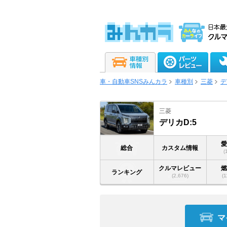
車・自動車SNSみんカラ
車種別
三菱
デ
三菱
デリカD:5
総合
カスタム情報
(
クルマレビュー
ランキング
(2,676)
(1
マ