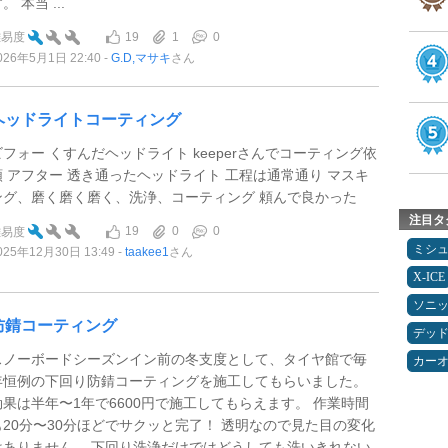
。 本当 ...
19
1
0
難易度
026年5月1日 22:40
G.D,マサキ
さん
ヘッドライトコーティング
ビフォー くすんだヘッドライト keeperさんでコーティング依
頼 アフター 透き通ったヘッドライト 工程は通常通り マスキ
ング、磨く磨く磨く、洗浄、コーティング 頼んで良かった
注目タ
19
0
0
難易度
ミシ
025年12月30日 13:49
taakee1
さん
X-ICE
ソニ
防錆コーティング
デッ
スノーボードシーズンイン前の冬支度として、タイヤ館で毎
カー
年恒例の下回り防錆コーティングを施工してもらいました。
効果は半年〜1年で6600円で施工してもらえます。 作業時間
も20分〜30分ほどでサクッと完了！ 透明なので見た目の変化
はありません。 下回り洗浄だけではどうしても洗いきれない