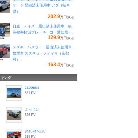
ケージ 登録済未使用車 アダ（岐阜
県）
202.9
万円
(税込)
日産 デイズ 届出済未使用車 衝
突被害軽減ブレーキ コ（愛知県）
129.9
万円
(税込)
スズキ ハスラー 届出済未使用車
禁煙車 スズキセーフティサ（京都
府）
163.4
万円
(税込)
ンキング
capprius
584 PV
ふっじい
325 PV
yosuker-220
319 PV