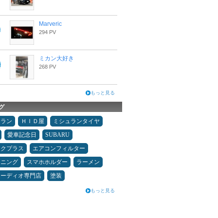
Marveric
294 PV
ミカン大好き
268 PV
もっと見る
グ
ュラン
ＨＩＤ屋
ミシュランタイヤ
愛車記念日
SUBARU
ックプラス
エアコンフィルター
ドニング
スマホホルダー
ラーメン
オーディオ専門店
塗装
もっと見る