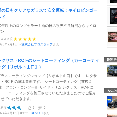
雨の日もクリアなガラスで安全運転！キイロビンゴー
ルド
50年以上のロングセラー！雨の日の視界不良解消ならキイロ
ビン
オススメ度
026年7月1日
株式会社プロスタッフ
さん
最近見
レクサス・RC Fのシートコーティング（カーコーティ
ング【リボルト山口】）
ガラスコーティングショップ【リボルト山口】です。 レクサ
ス・RC-F の施工事例です。 シートコーティング（前後２
列） フロントコンソール サイドトリム レクサス・RC-Fに、
あなた
シートコーティングを施工させていただきましたのでご紹介
させていただきます。
2
0
難易度
024年7月12日 09:55
REVOLT
さん