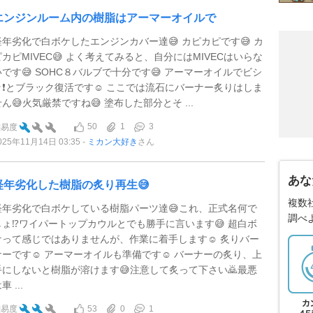
エンジンルーム内の樹脂はアーマーオイルで
経年劣化で白ボケしたエンジンカバー達😅 カピカピです😅 カ
ピカピMIVEC😅 よく考えてみると、自分にはMIVECはいらな
いです😅 SOHC８バルブで十分です😅 アーマーオイルでビシ
ッ❗️とブラック復活です☺️ ここでは流石にバーナー炙りはしま
せん😅火気厳禁ですね😅 塗布した部分とそ ...
50
1
3
難易度
025年11月14日 03:35
ミカン大好き
さん
あな
経年劣化した樹脂の炙り再生😅
複数
経年劣化で白ボケしている樹脂パーツ達😅これ、正式名何で
調べ
しょ⁉️ワイパートップカウルとでも勝手に言います😅 超白ボ
ケって感じではありませんが、作業に着手します☺️ 炙りバー
ナーです☺️ アーマーオイルも準備です☺️ バーナーの炙り、上
手にしないと樹脂が溶けます😅注意して炙って下さい🙇最悪
車 ...
53
0
1
難易度