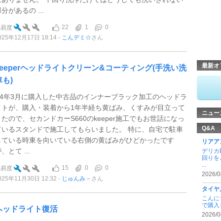
分があるの ...
22
1
0
難易度
025年12月17日 18:14
こんデミ☆
さん
最新オ
keeperヘッドライトクリーン&コーティング(手洗い洗
車も)
R4年3月に購入した中古品のインナーブラック加工のヘッドラ
イトが、購入・装着から1年半経ち黄ばみ、くすみが目立って
ニュー
きたので、セカンドカーS660のkeeper施工でもお世話になっ
Q&A
ているスタンドで施工してもらいました。 特に、自宅で駐車
している時東を向いている右側の黄ばみがひどかったです
リアア
、とて ...
デリカ
回りを
...
15
0
0
難易度
2026/0
025年11月30日 12:32
じゅんみ－
さん
タイヤ
こんに
で購入
ヘッドライト復活
2026/0