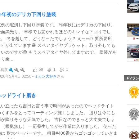
今年初のデリカ下回り塗装
恒例の暇潰し下回り塗装です。 昨年秋にはデリカの下回り、
全面黒光り。 車検でも驚かれるほどのキレイな下回りでし
た。 冬を越して、どうなったでしょう？ えっ👀⁉️ 要所要所、
サビが出ています😅 スペアタイヤブラケット、取り外しても
よいのですが😅 もうスペアタイヤ外してますので。 塗装があ
り乗 ...
59
1
1
難易度
026年5月4日 02:50
ミカン大好き
さん
PVラ
ヘッドライト磨き
思い立ったら吉日と言う事で時間があったのでヘッドライト
のくすみをとってコーティング施工しました。 辺りは今にも
雨が降りそうな天気でした。 吉日なのできっと大丈夫でしょ
う（根拠無し） 一応養生してから作業に入りました。 使った
のは 耐水ペーパーです。 粗目#400番からゴシゴシしていきま