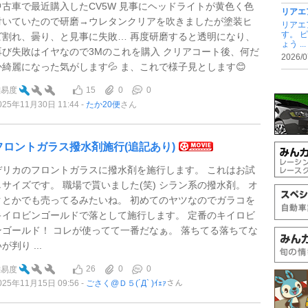
中古車で最近購入したCV5W 見事にヘッドライトが黄色く色
リアエ
付いていたので研磨→ウレタンクリアを吹きましたが塗装ヒ
リアエ
す。 
ビ割れ、曇り、と見事に失敗… 再度研磨すると透明になり、
ょう ...
再び失敗はイヤなので3Mのこれを購入 クリアコート後、何だ
2026/0
か綺麗になった気がします💦 ま、これで様子見とします😊
15
0
0
難易度
025年11月30日 11:44
たか20便
さん
フロントガラス撥水剤施行(追記あり)
デリカのフロントガラスに撥水剤を施行します。 これはお試
しサイズです。 職場で貰いました(笑) シラン系の撥水剤。 オ
クとかでも売ってるみたいね。 初めてのヤツなのでガラコを
キイロビンゴールドで落として施行します。 定番のキイロビ
ンゴールド！ コレが使ってて一番だなぁ。 落ちてる落ちてな
が判り ...
26
0
0
難易度
025年11月15日 09:56
ごさく@Ｄ５(´Д` )ｲｪｧ
さん