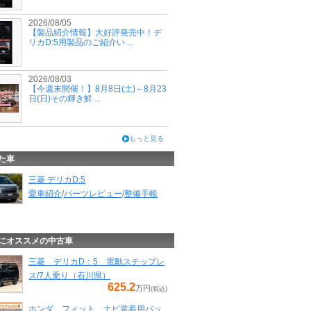
2026/08/05
【製品紹介情報】大好評発売中！デ
リカD:5用製品のご紹介い ...
2026/08/03
【今週末開催！】8月8日(土)～8月23
日(日)その輝き鮮 ...
もっと見る
た車
三菱 デリカD:5
愛車紹介
/
パーツレビュー
/
整備手帳
にオススメの中古車
三菱 デリカD：5 電動ステップレ
ス/7人乗り（石川県）
625.2
万円
(税込)
ホンダ フィット ナビ装着用パッ