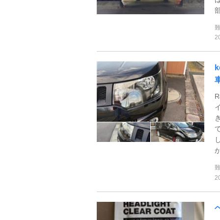
部
2
が
2