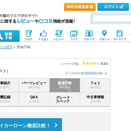
ブログ
イイね！
レビュー
フォト
グループ
スポット
カーライフ
リカD:5
整備手帳
4.64
ユーザー評価：
スト
デリカD:5の車買取相場を調べる
愛車紹介
パーツレビュー
整備手帳
フォト
18,807)
(99,055)
(65,262)
(29,891)
燃費記録
Q&A
中古車情報
グレード・
スペック
12,993)
(1,513)
(3,640)
イカーローン徹底比較！