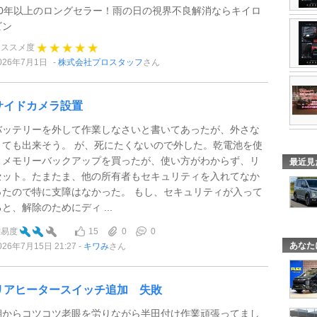
50年以上のロングセラー！雨の日の視界不良解消ならキイロ
ビン
オススメ度
026年7月1日
株式会社プロスタッフ
さん
サイドカメラ設置
バッテリーを外して作業しなさいと書いてあったが、外さな
くても出来そう。 が、死にたくないので外した。乾電池を使
うメモリーバックアップを買ったが、使い方がわからず、リ
最近見
セット。たまたま、他の所有者もセキュリティを入れてなか
ったので特に支障はなかった。 もし、セキュリティが入って
ると、解除のためにディ ...
15
0
0
難易度
あなた
026年7月15日 21:27
キワみ
さん
リアヒータースイッチ追加 失敗
朝からコツコツ老眼を労りながら半田付け作業頑張ってまし