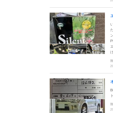
2
け
2
B
2