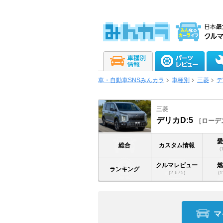
車・自動車SNSみんカラ
車種別
三菱
デ
三菱
デリカD:5
ローデ
総合
カスタム情報
(
クルマレビュー
ランキング
(2,675)
(1
マ