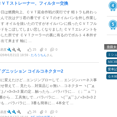
ＣＶＴストレーナー、フィルター交換
今日は燃費向上、ＣＶＴ延命作戦の実行です 軽トラも終わっ
たんで次はデリ君の番です ＣＶＴのオイルパンを外し作業し
ます オイルを抜いたのですがオイルパンに残ったＣＶＴフル
ードをこぼしてしまい悲しくなりました ＣＶＴエレメントを
外した所です ＣＶＴクーラーの裏に有るのでボルト４本外す
出て来ます 軸に ...
注目タ
25
0
0
難易度
ミシ
026年6月21日 18:59
たろうちん
さん
MICH
愛車
イグニッション コイルコネクター2
ＧＲ8
前に変えたけど…エンジンブローして… エンジンハーネス事
乗せ替えて… 見たら…対策品じゃ無い…コネクター ヽ(￣д
￣;)ノ=3=3=3 案の定…触ったら…バラバラに… （；￣ェ￣）
番から… 工具無しで…バラバラに… ヽ(￣д￣;)ノ=3=3=3 2
番も…バラバラに… 3番も簡単に… 4本全て ...
26
0
0
難易度