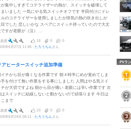
たが集中しすぎてコテライザーの熱が、スイッチを破壊して
しまいました 一気にやる気スイッチオフです 半田付けにドレ
メルのコテライザーを使用しましたが排気の熱の吹き出しが
駄目でした 悲しいかな スペアにスイッチ持っていたので大丈
夫ですが老眼が（泣） ...
18
0
0
難易度
026年6月27日 11:46
たろうちん
さん
PVラ
リアヒータースイッチ追加準備
朝イチから目が痛くなる作業です 朝４時半にめが覚めてしま
い手を付けて無い作業をする事にしました 人間はやる気スイ
ッチが大切ですよね 朝から目が痛い 老眼には辛い作業です 次
回はスイッチに結線しないと動かないので頑張ります 今日は
ここまで
23
0
0
難易度
026年6月24日 06:11
たろうちん
さん