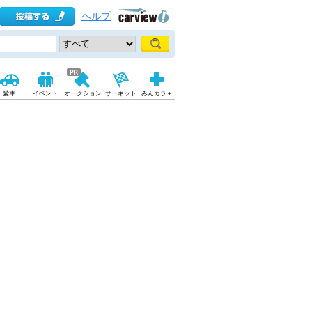
ヘルプ
愛車
イベント
オークション
サーキット
みんカラ＋