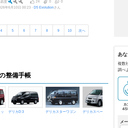
24
0
0
難易度
026年6月10日 00:23
D5 Evolution
さん
4
5
6
7
8
9
10
次へ
あな
複数
調べ
の整備手帳
リッ
デリカD:3
デリカスターワゴン
デリカスペースギア
メー