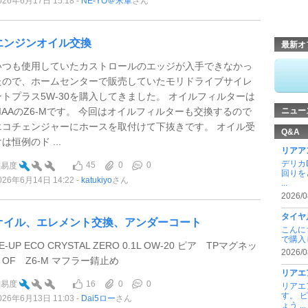
026年6月17日 15:18
NE-YO＠米軍
さん
エンジンオイル交換
最新オ
いつも使用していたカストロールのエッジが入手できなかっ
たので、ホームセンターで販売していたモリドライブサイレ
ントプラス5W-30を購入してきました。 オイルフィルターは
PIAAのZ6-Mです。 今回はオイルフィルターも交換するので
ニュー
エコチェンジャーにホースを取付けて下抜きです。 オイル受
Q&A
は恒例のド ...
リアア
デリカ
45
0
0
難易度
回りを
026年6月14日 14:22
katukiyo
さん
...
2026/0
タイヤ
オイル、エレメント交換、アンダーコート
こんに
で購入
E-UP ECO CRYSTAL ZERO 0.1L OW-20 ピア TPマグネッ
2026/0
トOF Z6-M マフラー錆止め
リアエ
16
0
0
難易度
リアエ
す。 
026年6月13日 11:03
Dai5ロー
さん
ょう ...