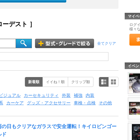
マイペ
 ローデスト ］
ログ
様々
全てクリア
イベン
新着順
イイね！順
クリップ順
ビジュアル
カーセキュリティ
外装
補強
内装
系
カーケア
グッズ・アクセサリー
車検・点検
その他
雨の日もクリアなガラスで安全運転！キイロビンゴー
ルド