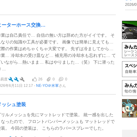
2026/0
ヒーターホース交換…
作業は自己責任で… 自信の無い方は辞めた方がイイです。 そ
れなりの知識や工具が必要です。 画像では簡単に見えても…
実際の作業はめちゃくちゃ大変です。 先ずは冷ましてから…
作業… 冷却水の受け皿など… 補充用の冷却水も忘れずに… て
言いながら…熱いまま… 私はやりました…（笑） 下に潜った
 ...
26
0
0
難易度
026年6月11日 12:17
NE-YO＠米軍
さん
メッシュ塗装
グリルメッシュを先にマットレッドで塗装。 統一感を出した
くなったので、 フロントバンパーメッシュも マットレッドで
塗装。 今回の塗装は、 こちらのラバースプレーでした。