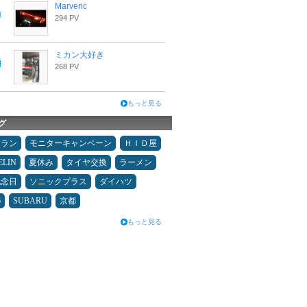
Marveric
294 PV
ミカン大好き
268 PV
もっと見る
グ
ュラン
モニターキャンペーン
ＨＩＤ屋
ELIN
夏休み
タイヤ交換
ラーメン
記念日
ソニックプラス
ダイハツ
6
SUBARU
京都
もっと見る