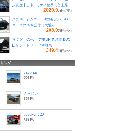
規認定中古車/EQケア継承（富山県）
2020.0
万円
(税込)
スズキ ジムニー 4型モデル 4AT
車 スズキ保証付（大阪府）
208.0
万円
(税込)
マツダ CX-5 デモUP 禁煙車 BOS
E 革シート ナビ（茨城県）
349.4
万円
(税込)
ンキング
capprius
584 PV
ふっじい
325 PV
yosuker-220
319 PV