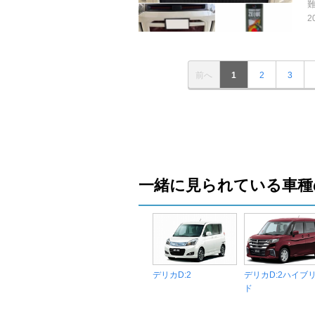
2
前へ
1
2
3
一緒に見られている車種
デリカD:2
デリカD:2ハイブ
ド