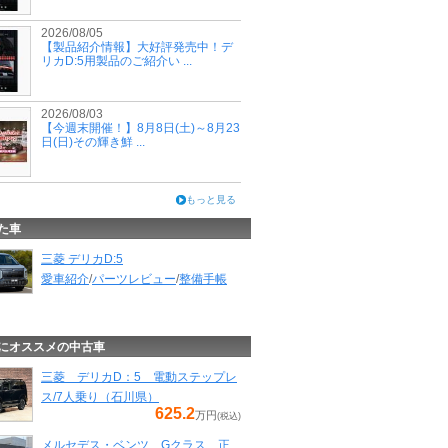
2026/08/05
【製品紹介情報】大好評発売中！デ
リカD:5用製品のご紹介い ...
2026/08/03
【今週末開催！】8月8日(土)～8月23
日(日)その輝き鮮 ...
もっと見る
た車
三菱 デリカD:5
愛車紹介
/
パーツレビュー
/
整備手帳
にオススメの中古車
三菱 デリカD：5 電動ステップレ
ス/7人乗り（石川県）
625.2
万円
(税込)
メルセデス・ベンツ Gクラス 正