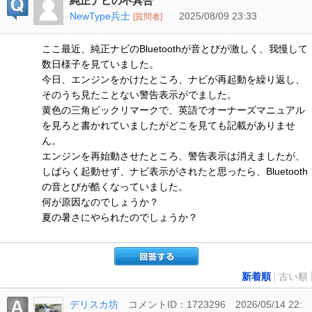
純正ナビの不具合
NewType兵士
2025/08/09 23:33
[質問者]
ここ最近、純正ナビのBluetoothが音とびが激しく、我慢して
数日様子を見ていました。
今日、エンジンをかけたところ、ナビが再起動を繰り返し、
そのうち見たことない警告表示がでました。
黄色の三角ビックリマークで、英語でオーナーズマニュアル
を見ろと書かれていましたがどこを見ても記載がありませ
ん。
エンジンを再始動させたところ、警告表示は消えましたが、
しばらく起動せず、ナビ表示がされたと思ったら、Bluetooth
の音とびが酷くなっていました。
何が原因なのでしょうか？
夏の暑さにやられたのでしょうか？
新着順
古い順
デリスカ坊
コメントID：1723296
2026/05/14 22: