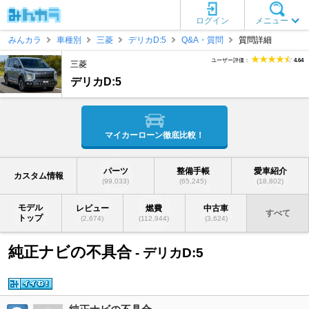
ログイン
メニュー
みんカラ
車種別
三菱
デリカD:5
Q&A・質問
質問詳細
ユーザー評価：
4.64
三菱
デリカD:5
マイカーローン徹底比較！
パーツ
整備手帳
愛車紹介
カスタム情報
(99,033)
(65,245)
(18,802)
モデル
レビュー
燃費
中古車
すべて
トップ
(2,674)
(112,944)
(3,624)
純正ナビの不具合
- デリカD:5