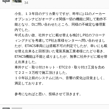
34
小生、１３年目のデリカ乗りですが、昨年にj-11のメーカー
オプションナビがオーディオ関係一切の機能に関して動作不
能となり、Dに問い合わせたところ、同様の不確定な修理案
内でした。
年式も古い故、社外ナビに載せ替えを検討しP社のフローテ
ィングナビを考慮してP社お客様センターへ問い合わせまし
たが、ETACS車両には搭載不可の判定でしたが、幸いにも載
せ替え出来ると回答頂いた電装系施工業者様にたどり着き、
ETACS機能は不能と成りましたが、無事に社外ナビに載せ替
え出来ました。
車外ナビ・取り付けキット・ETC2.0・取り付け工賃を含め
て２２～３万程で施工頂けました。
１０年以上前のシステムに比べ、音響の変化は目覚ましく、
満足しております。
参考になればと思い、投稿させて頂きます。