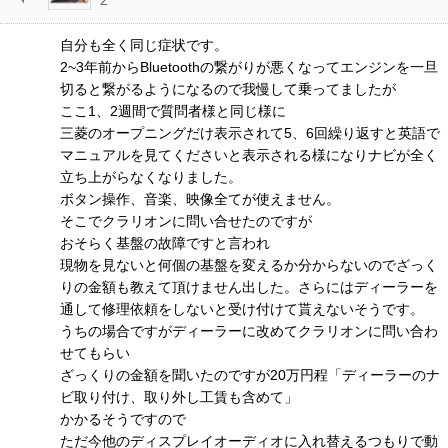
2
自分も全く同じ症状です。
2~3年前からBluetoothの繋がりが悪くなってエンジンを一旦
切ると繋がるようになるので我慢して乗ってましたが
ここ1、2週間で質問者様と同じ様に
三菱のオープニングだけ表示されて5、6回繰り返すと英語で
マニュアルを見てくださいと表示される様になりナビが全く
立ち上がらなくなりました。
ボタン操作、音楽、映像全てが使えません。
そこでクラリオンに問い合せたのですが
おそらく基盤の故障ですと言われ
現物を見ないと何個の基盤を変えるか分からないのでざっく
りの金額も教えて頂けません出した。さらにはディーラーを
通して修理依頼をしないと受け付けて貰えないそうです。
うちの場合ですがディーラーに改めてクラリオンに問い合わ
せてもらい
ざっくりの金額を聞いたのですが20万円程「ディーラーのナ
ビ取り付け、取り外し工賃も含めて」
かかるそうですので
ただ今他のディスプレイオーディオに入れ替えるつもりで動