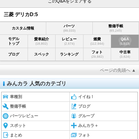
このQ&Aをシェアする
三菱 デリカD:5
パーツ
整備手帳
カスタム情報
(99,033)
(65,245)
モデル
愛車紹介
レビュー
燃費
Q&A
トップ
(18,802)
(2,674)
(112,944)
(1,513)
フォト
中古車
ブログ
スペック
ランキング
(29,882)
(3,624)
ページの先頭へ ▲
みんカラ 人気のカテゴリ
車種別
イイね！
整備手帳
ブログ
パーツレビュー
グループ
スポット
みんカラ＋
まとめ
フォト