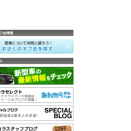
フ会情報
ス