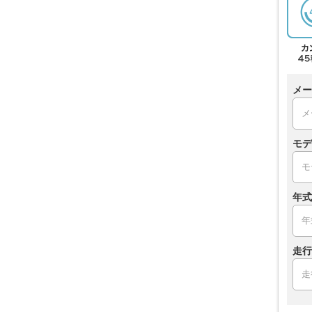
メー
モデ
年式
走行