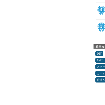
注目タ
DIY
X-ICE
スピ
カー
給油