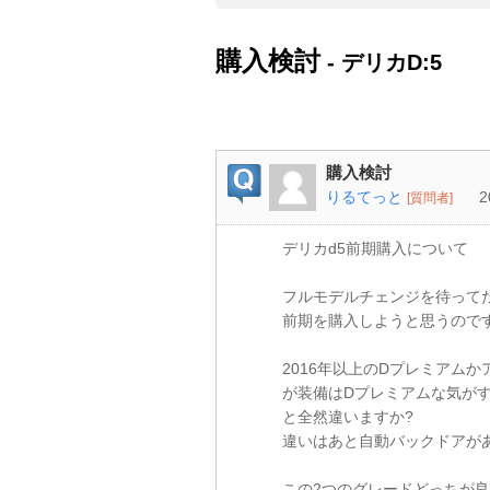
購入検討
- デリカD:5
購入検討
りるてっと
2
[質問者]
デリカd5前期購入について
フルモデルチェンジを待って
前期を購入しようと思うので
2016年以上のDプレミアム
が装備はDプレミアムな気が
と全然違いますか?
違いはあと自動バックドアが
この2つのグレードどっちが