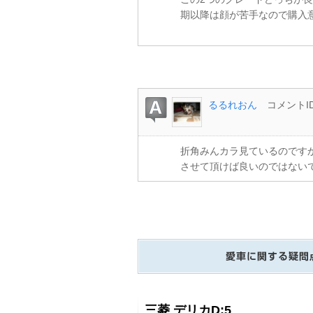
期以降は顔が苦手なので購入
るるれおん
コメントID
折角みんカラ見ているのです
させて頂けば良いのではない
三菱 デリカD:5