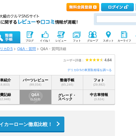
ブログ
イイね！
レビュー
フォト
グループ
スポット
カーライフ
リカD:5
Q&A・質問
Q&A・質問詳細
4.64
ユーザー評価：
デリカD:5の車買取相場を調べる
愛車紹介
パーツレビュー
整備手帳
フォト
18,803)
(99,034)
(65,246)
(29,882)
燃費記録
Q&A
中古車情報
グレード・
スペック
12,946)
(1,513)
(3,624)
イカーローン徹底比較！