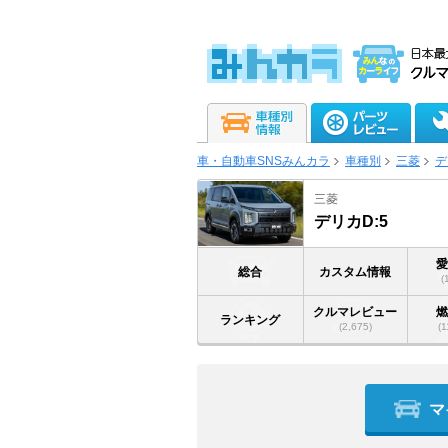
車・自動車SNSみんカラ
車種別
三菱
デ
三菱
デリカD:5
総合
カスタム情報
(
クルマレビュー
ランキング
(2,675)
(1
マ