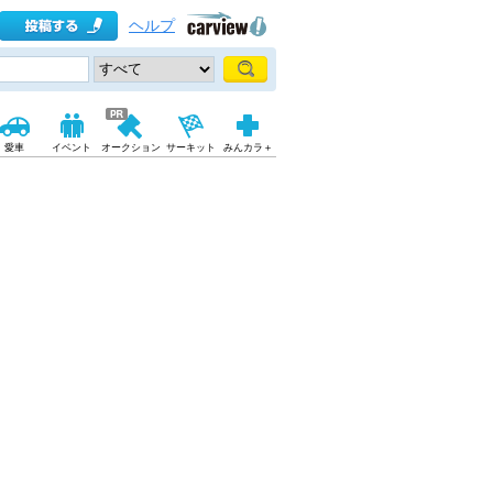
ヘルプ
愛車
イベント
オークション
サーキット
みんカラ＋