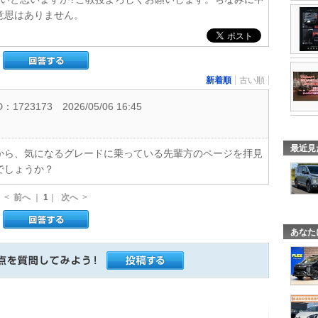
意思はありません。
新着順
古い順
：1723173
2026/05/06 16:45
最近見
から、気になるグレードに乗っている先輩方のページを拝見
でしょうか？
<
前へ
｜
1
｜
次へ
>
あなた