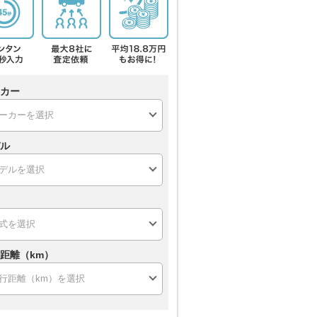
カー
ル
距離（km）