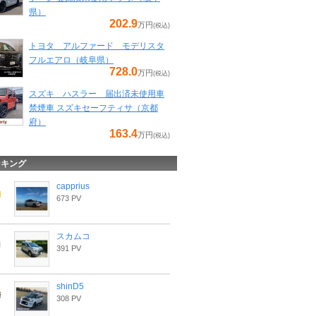
県）
202.9
万円
(税込)
トヨタ アルファード モデリスタ
フルエアロ（岐阜県）
728.0
万円
(税込)
スズキ ハスラー 届出済未使用車
禁煙車 スズキセーフティサ（京都
府）
163.4
万円
(税込)
ンキング
capprius
673 PV
スカムコ
391 PV
shinD5
308 PV