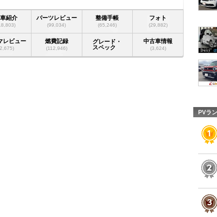
愛車紹介
パーツレビュー
整備手帳
フォト
18,803)
(99,034)
(65,246)
(29,882)
マレビュー
燃費記録
中古車情報
グレード・
スペック
(2,675)
(112,946)
(3,624)
PVラ