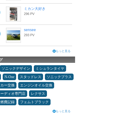
ミカン大好き
296 PV
sensee
293 PV
もっと見る
グ
ソニックデザイン
ミシュランタイヤ
N-One
スタッドレス
ソニックプラス
ーカー交換
エンジンオイル交換
オーディオ専門店
レクサス
＆燃費記録
フェムトブラック
もっと見る