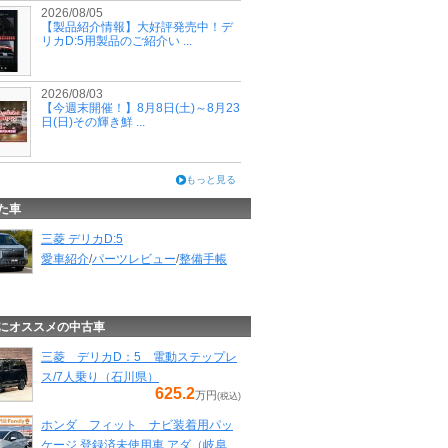
2026/08/05
【製品紹介情報】大好評発売中！デ
リカD:5用製品のご紹介い ...
2026/08/03
【今週末開催！】8月8日(土)～8月23
日(日)その輝き鮮 ...
もっと見る
た車
三菱 デリカD:5
愛車紹介
/
パーツレビュー
/
整備手帳
にオススメの中古車
三菱 デリカD：5 電動ステップレ
ス/7人乗り（石川県）
625.2
万円
(税込)
ホンダ フィット ナビ装着用パッ
ケージ 登録済未使用車 アダ（岐阜