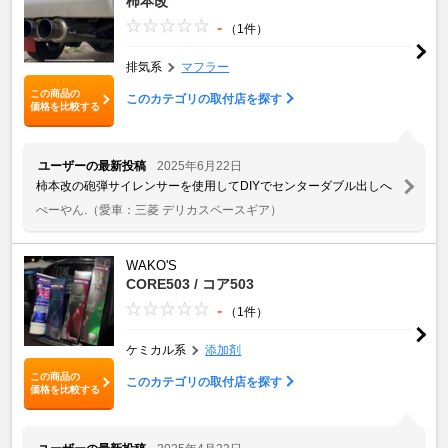
柿本改
-
（1件）
排気系
マフラー
この商品の
このカテゴリの取付店を探す
価格を比較する
ユーザーの最新投稿
2025年6月22日
柿本改の砲弾サイレンサーを使用してDIYでセンターダブル出しへ
ぺーやん.
（愛車：三菱 デリカスペースギア）
WAKO'S
CORE503 / コア503
-
（1件）
ケミカル系
添加剤
この商品の
このカテゴリの取付店を探す
価格を比較する