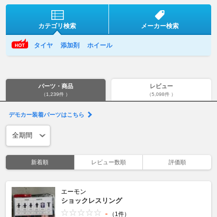
カテゴリ検索
メーカー検索
タイヤ
添加剤
ホイール
パーツ・商品
レビュー
（1,239件 ）
（5,098件 ）
デモカー装着パーツはこちら
新着順
レビュー数順
評価順
エーモン
ショックレスリング
-
（1件）