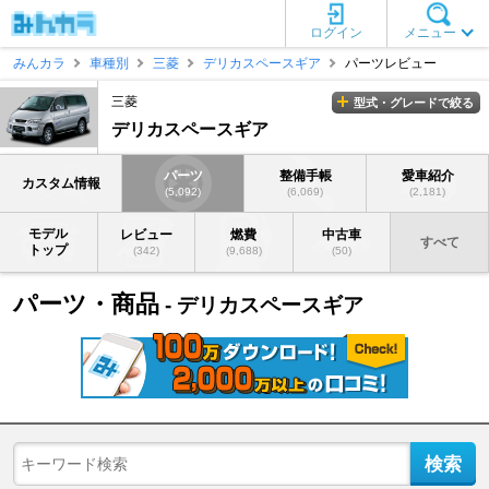
ログイン
メニュー
みんカラ
車種別
三菱
デリカスペースギア
パーツレビュー
三菱
型式・グレードで絞る
デリカスペースギア
パーツ
整備手帳
愛車紹介
カスタム情報
(5,092)
(6,069)
(2,181)
モデル
レビュー
燃費
中古車
すべて
トップ
(342)
(9,688)
(50)
パーツ・商品
- デリカスペースギア