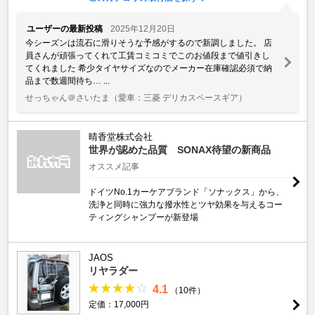
ユーザーの最新投稿
2025年12月20日
今シーズンは流石に滑りそうな予感がするので新調しました。 店
員さんが頑張ってくれて工賃コミコミでこのお値段まで値引きし
てくれました 希少タイヤサイズなのでメーカー在庫確認必須で納
品まで数週間待ち… ...
せっちゃん＠さいたま
（愛車：三菱 デリカスペースギア）
晴香堂株式会社
世界が認めた品質 SONAX待望の新商品
オススメ記事
ドイツNo.1カーケアブランド「ソナックス」から、
洗浄と同時に強力な撥水性とツヤ効果を与えるコー
ティングシャンプーが新登場
JAOS
リヤラダー
4.1
（10件）
定価：17,000円