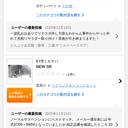
ボディパーツ
その他
このカテゴリの取付店を探す
ユーザーの最新投稿
2025年12月10日
一波乱おおありでリヤスポ外し方誰もわからん事件からやっと外
れて先程リヤラダー取り付け！背後が引き締まりますた！
どんぶりあ宮殿
（愛車：三菱 デリカスペースギア）
KYB / カヤバ
NEW SR
-
（1件）
足回り
スプリング＆ショックセット
この商品の
このカテゴリの取付店を探す
価格を比較する
ユーザーの最新投稿
2025年11月11日
ノーマルサスペンションにベストマッチ。 メーカー適合表には 年
式97/09～99/04となっていましたが 純正品番を確認したところ 20