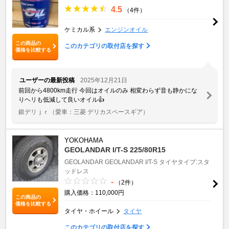
4.5
（4件）
ケミカル系
エンジンオイル
この商品の
このカテゴリの取付店を探す
価格を比較する
ユーザーの最新投稿
2025年12月21日
前回から4800km走行 今回はオイルのみ 相変わらず音も静かにな
りヘリも低減して良いオイル👍
銀デリｊｒ
（愛車：三菱 デリカスペースギア）
YOKOHAMA
GEOLANDAR I/T-S 225/80R15
GEOLANDAR
GEOLANDAR I/T-S
タイヤタイプ:スタ
ッドレス
-
（2件）
購入価格：110,000円
この商品の
価格を比較する
タイヤ・ホイール
タイヤ
このカテゴリの取付店を探す