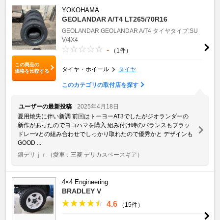
YOKOHAMA
GEOLANDAR A/T4 LT265/70R16
GEOLANDAR
GEOLANDAR A/T4
タイヤタイプ:SU
V/4X4
-
（1件）
この商品の
タイヤ・ホイール
タイヤ
価格を比較する
このカテゴリの取付店を探す
ユーザーの最新投稿
2025年4月18日
夏用焼失に伴い新調 前回はトーヨーAT3でしたがジオランダーの
新作があったのでヨコハマを購入 組み付け時のバランスもブラッ
ドレーvとの組み合わせでしっかり取れたので優秀かと デザインも
GOOD ...
銀デリｊｒ
（愛車：三菱 デリカスペースギア）
4×4 Engineering
BRADLEY V
4.6
（15件）