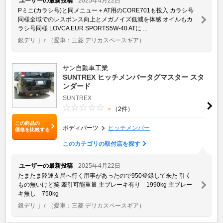
ユーザーの最新投稿
2025年4月22日
Pミニ(カラシ号)と同メニュー＋AT用のCORE701も投入 カラシ号
同様全域でのレスポンス向上とメガノイズ低減を体感 オイルもカ
ラシ号同様 LOVCA EUR SPORTS5W-40 ATに ...
銀デリｊｒ
（愛車：三菱 デリカスペースギア）
サン自動車工業
SUNTREX ヒッチメンバータグマスター スタ
ンダード
SUNTREX
-
（2件）
この商品の
ボディパーツ
ヒッチメンバー
価格を比較する
このカテゴリの取付店を探す
ユーザーの最新投稿
2025年4月22日
たまたま陸運支局へ行く用事があったので950登録して来た 引く
もの無いけど笑 牽引可能重量 主ブレーキ有り 1990kg 主ブレー
キ無し 750kg
銀デリｊｒ
（愛車：三菱 デリカスペースギア）