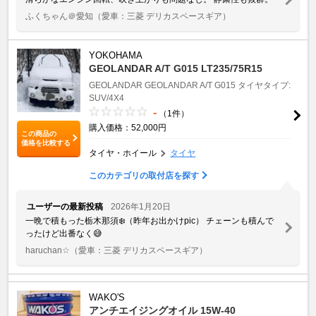
ふくちゃん＠愛知
（愛車：三菱 デリカスペースギア）
YOKOHAMA
GEOLANDAR A/T G015 LT235/75R15
GEOLANDAR
GEOLANDAR A/T G015
タイヤタイプ:
SUV/4X4
-
（1件）
購入価格：52,000円
この商品の
価格を比較する
タイヤ・ホイール
タイヤ
このカテゴリの取付店を探す
ユーザーの最新投稿
2026年1月20日
一晩で積もった栃木那須❄️（昨年お出かけpic） チェーンも積んで
ったけど出番なく😅
haruchan☆
（愛車：三菱 デリカスペースギア）
WAKO'S
アンチエイジングオイル 15W-40