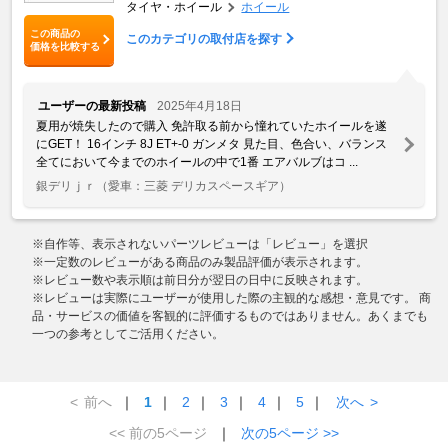
タイヤ・ホイール
ホイール
この商品の
このカテゴリの取付店を探す
価格を比較する
ユーザーの最新投稿
2025年4月18日
夏用が焼失したので購入 免許取る前から憧れていたホイールを遂
にGET！ 16インチ 8J ET+-0 ガンメタ 見た目、色合い、バランス
全てにおいて今までのホイールの中で1番 エアバルブはコ ...
銀デリｊｒ
（愛車：三菱 デリカスペースギア）
※自作等、表示されないパーツレビューは「レビュー」を選択
※一定数のレビューがある商品のみ製品評価が表示されます。
※レビュー数や表示順は前日分が翌日の日中に反映されます。
※レビューは実際にユーザーが使用した際の主観的な感想・意見です。 商
品・サービスの価値を客観的に評価するものではありません。あくまでも
一つの参考としてご活用ください。
<
前へ
｜
1
｜
2
｜
3
｜
4
｜
5
｜
次へ
>
<< 前の5ページ
｜
次の5ページ >>