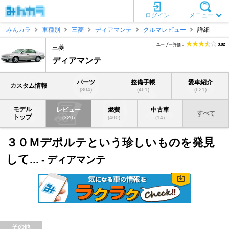
ログイン
メニュー
みんカラ
車種別
三菱
ディアマンテ
クルマレビュー
詳細
ユーザー評価：
3.82
三菱
ディアマンテ
パーツ
整備手帳
愛車紹介
カスタム情報
(804)
(461)
(621)
モデル
レビュー
燃費
中古車
すべて
トップ
(320)
(400)
(14)
３０Ｍデポルテという珍しいものを発見
して...
- ディアマンテ
その他