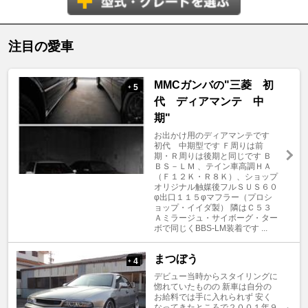
注目の愛車
MMCガンバの"三菱 初
5
+
代 ディアマンテ 中
期"
お出かけ用のディアマンテです
初代 中期型です Ｆ周りは前
期・Ｒ周りは後期と同じです Ｂ
ＢＳ－ＬＭ 、テイン車高調ＨＡ
（Ｆ１２Ｋ・Ｒ８Ｋ）、ショップ
オリジナル触媒後フルＳＵＳ６０
φ出口１１５φマフラー（プロシ
ョップ・イイダ製） 隣はＣ５３
Ａミラージュ・サイボーグ・ター
ボで同じくBBS-LM装着です ...
まつぼう
4
+
デビュー当時からスタイリングに
惚れていたものの 新車は自分の
お給料では手に入れられず 安く
なってきたところで２００１年９