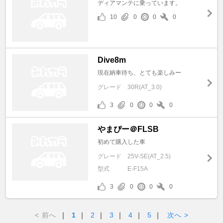
ディアマンテに乗っています。
10
0
0
0
Dive8m
現在納車待ち、とても楽しみー
グレード
30R(AT_3.0)
3
0
0
0
やまぴー＠FLSB
初めて購入した車
グレード
25V-SE(AT_2.5)
型式
E-F15A
3
0
0
0
<
前へ
｜
1
｜
2
｜
3
｜
4
｜
5
｜
次へ
>