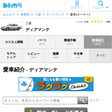
ログイン
メニュー
みんカラ
車種別
三菱
ディアマンテ
愛車(オーナー)
ユーザー評価：
3.82
三菱
ディアマンテ
パーツ
整備手帳
愛車紹介
カスタム情報
(804)
(461)
(621)
モデル
レビュー
燃費
中古車
すべて
トップ
(320)
(400)
(14)
愛車紹介
- ディアマンテ
クリア