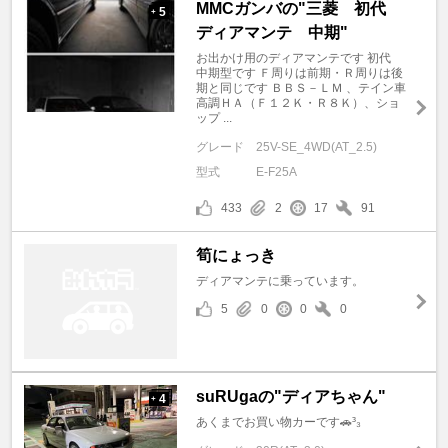
MMCガンバの"三菱 初代
5
+
ディアマンテ 中期"
お出かけ用のディアマンテです 初代
中期型です Ｆ周りは前期・Ｒ周りは後
期と同じです ＢＢＳ－ＬＭ 、テイン車
高調ＨＡ（Ｆ１２Ｋ・Ｒ８Ｋ）、ショ
ップ ...
グレード
25V-SE_4WD(AT_2.5)
型式
E-F25A
433
2
17
91
筍にょっき
ディアマンテに乗っています。
5
0
0
0
suRUgaの"ディアちゃん"
4
+
あくまでお買い物カーです🚗³₃