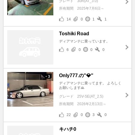
グレード
30R(AT_3.0)
所有期間
2025年7月6日～
14
0
1
1
Toshiki Road
ディアマンテに乗っています。
6
0
0
0
Only777.の"💎"
3
+
ディアマンテに乗ってます。 よろしく
お願いします🙏
グレード
25V-SE(AT_2.5)
所有期間
2026年2月13日～
22
0
3
0
キハチ0