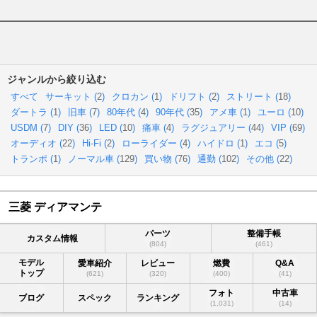
ジャンルから絞り込む
すべて
サーキット (
2
)
クロカン (
1
)
ドリフト (
2
)
ストリート (
18
)
ダートラ (
1
)
旧車 (
7
)
80年代 (
4
)
90年代 (
35
)
アメ車 (
1
)
ユーロ (
10
)
USDM (
7
)
DIY (
36
)
LED (
10
)
痛車 (
4
)
ラグジュアリー (
44
)
VIP (
69
)
オーディオ (
22
)
Hi-Fi (
2
)
ローライダー (
4
)
ハイドロ (
1
)
エコ (
5
)
トランポ (
1
)
ノーマル車 (
129
)
買い物 (
76
)
通勤 (
102
)
その他 (
22
)
三菱 ディアマンテ
パーツ
整備手帳
カスタム情報
(804)
(461)
モデル
愛車紹介
レビュー
燃費
Q&A
トップ
(621)
(320)
(400)
(41)
フォト
中古車
ブログ
スペック
ランキング
(1,031)
(14)