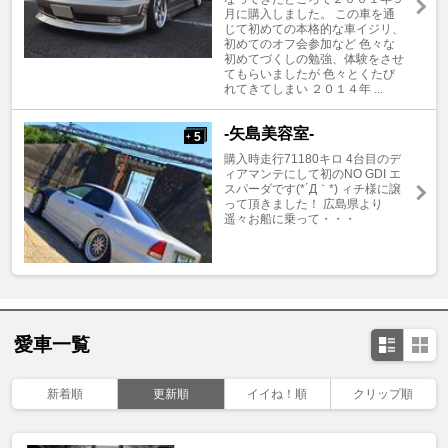
月に購入しました。 この車を通
じて初めての本格的な車イジリ、
初めてのオフ会参加など 色々な
初めてづくしの勉強、体験をさせ
てもらいましたが 色々とくたび
れてきてしまい ２０１４年 ...
-矢島美容室-
5
+
購入時走行71180キロ 4台目のデ
ィアマンテにして初のNO GDI エ
スパーダです(*´Д｀*) ィチ様に譲
って頂きました！ 広島県より
遥々お船に乗って・・・
愛車一覧
新着順
更新順
イイね！順
クリップ順