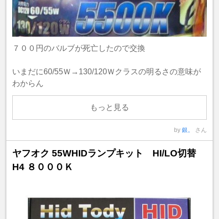
７００円のバルブが死亡したので交換
いまだに60/55Ｗ→130/120Ｗクラスの明るさの意味が
わからん
もっと見る
by
銀。
さん
ヤフオク 55WHIDランプキット HI/LO切替
H4 ８０００Ｋ