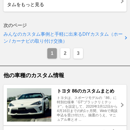
タムをもっと見る
次のページ
みんなのカスタム事例と手軽に出来るDIYカスタム（ホー
ン / カーナビの取り付け交換）
1
2
3
他の車種のカスタム情報
トヨタ 86のカスタムまとめ
トヨタは、スポーツモデルの「86」に
特別仕様車「GT“ブラックリミテッ
ド”」を設定して、2020年3月12日から
4月16日までの約1ヶ月間、Webで商談
申込を受け付けた。抽選のうえ、マニ
ュアル車とオ ...