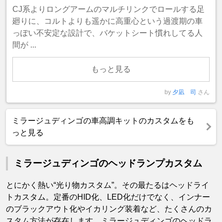
CJ系よりロングアームのマルチリンクでロールする足
廻りに、コルトよりも遥かに高重心という過渡期の車
っぽい不安定な設計で、バケットシート慣れしてる人
間が ...
もっと見る
by
夕凪 司
さん
ミラージュディンゴの車高調キットのカスタムをも
っと見る
ミラージュディンゴのヘッドランプカスタム
とにかく熱い“光り物カスタム”。その最たるはヘッドライ
トカスタム。定番のHID化、LED化だけでなく、インナー
のブラックアウト化やイカリング装着など、たくさんのカ
スタム方法が存在します。ミラージュディンゴのヘッドラ