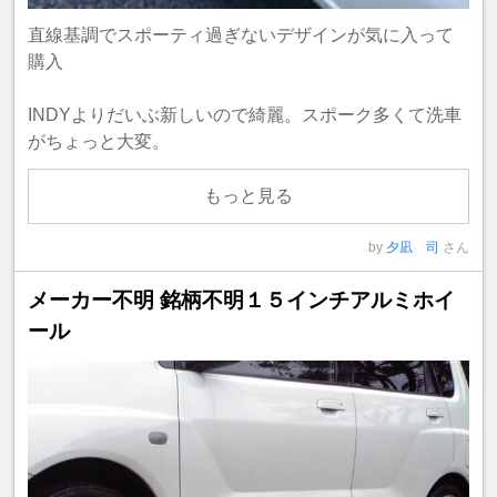
直線基調でスポーティ過ぎないデザインが気に入って
購入
INDYよりだいぶ新しいので綺麗。スポーク多くて洗車
がちょっと大変。
もっと見る
by
夕凪 司
さん
メーカー不明 銘柄不明１５インチアルミホイ
ール