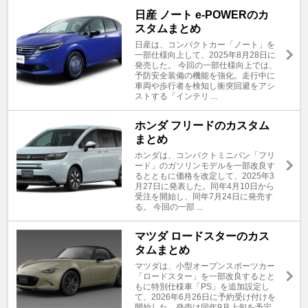
日産 ノート e-POWERのカ
スタムまとめ
日産は、コンパクトカー「ノート」を
一部仕様向上して、2025年8月28日に
発売した。 今回の一部仕様向上では、
予防安全装備の機能を強化。走行中に
車両や歩行者を検知し衝突回避をアシ
ストする「インテリ ...
ホンダ フリードのカスタム
まとめ
ホンダは、コンパクトミニバン「フリ
ード」のガソリンモデルを一部改良す
るとともに価格を改定して、2025年3
月27日に発表した。同年4月10日から
受注を開始し、同年7月24日に発売す
る。 今回の一部 ...
マツダ ロードスターのカス
タムまとめ
マツダは、小型オープンスポーツカー
「ロードスター」を一部改良するとと
もに特別仕様車「PS」を追加設定し
て、2026年6月26日に予約受け付けを
開始した。発売は同年9月上旬を予定