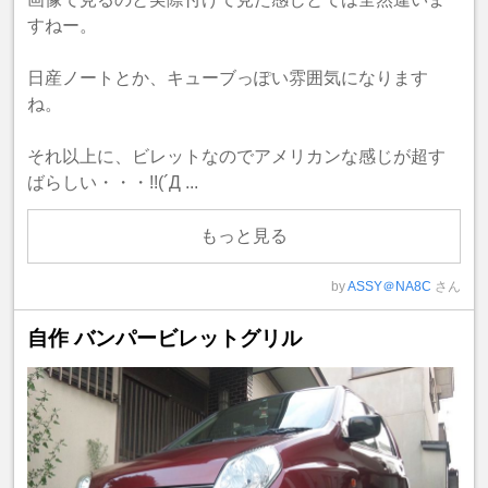
すねー。
日産ノートとか、キューブっぽい雰囲気になります
ね。
それ以上に、ビレットなのでアメリカンな感じが超す
ばらしい・・・!!(´Д ...
もっと見る
by
ASSY＠NA8C
さん
自作 バンパービレットグリル