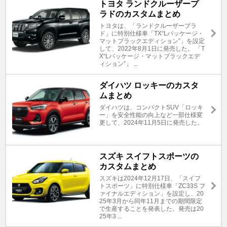
トヨタ ランドクルーザープ
ラドのカスタムまとめ
トヨタは、「ランドクルーザープラ
ド」に特別仕様車「TX“Lパッケージ・
マットブラックエディション”」を設定
して、2022年8月1日に発売した。 「T
X“Lパッケージ・マットブラックエデ
ィション”」 ...
ダイハツ ロッキーのカスタ
ムまとめ
ダイハツは、コンパクトSUV「ロッキ
ー」を安全性能の向上など一部仕様変
更して、2024年11月5日に発売した。
スズキ スイフトスポーツの
カスタムまとめ
スズキは2024年12月17日、「スイフ
トスポーツ」に特別仕様車「ZC33S フ
ァイナルエディション」を設定し、20
25年3月から同年11月までの期間限定
で生産することを発表した。発売は20
25年3 ...