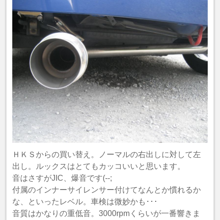
ＨＫＳからの買い替え。ノーマルの右出しに対して左
出し。ルックスはとてもカッコいいと思います。
音はさすがJIC、爆音です(--;
付属のインナーサイレンサー付けてなんとか慣れるか
な、といったレベル。車検は微妙かも･･･
音質はかなりの重低音。3000rpmくらいが一番響きま