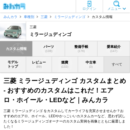
ログイン
メニュー
みんカラ
車種別
三菱
ミラージュディンゴ
カスタム情報
三菱
ミラージュディンゴ
パーツ
整備手帳
愛車紹介
カスタム情報
(138)
(176)
(147)
モデル
レビュー
燃費
中古車
すべて
トップ
(89)
(132)
(3)
三菱 ミラージュディンゴ カスタムまとめ
- おすすめのカスタムはこれだ！エア
ロ・ホイール・LEDなど｜みんカラ
三菱 ミラージュディンゴ をカスタムしてカーライフを充実させませんか？お
すすめのエアロ、ホイール、LEDやかっこいいカスタムカーなど、思わず試し
たくなるミラージュディンゴオーナーのカスタム実例を画像とともに厳選しま
した！