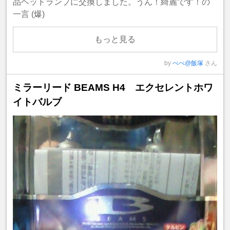
品ヘッドランプに交換しました。うん！綺麗です！の
一言 (爆)
もっと見る
by
ぺぺ@飯塚
さん
ミラーリード BEAMS H4 エクセレントホワ
イトバルブ