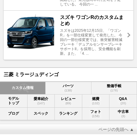
している。 今回の一 ...
スズキ ワゴンRのカスタムま
とめ
スズキは2025年12月15日、「ワゴン
R」を一部仕様変更して発売した。 今
回の一部仕様変更では、衝突被害軽減
ブレーキ「デュアルセンサーブレーキ
サポートII」を採用し、安全機能を刷
新。また、「4. ...
三菱 ミラージュディンゴ
パーツ
整備手帳
カスタム情報
(138)
(176)
モデル
愛車紹介
レビュー
燃費
Q&A
トップ
(147)
(89)
(132)
(20)
フォト
中古車
ブログ
スペック
ランキング
(156)
(3)
ページの先頭へ ▲