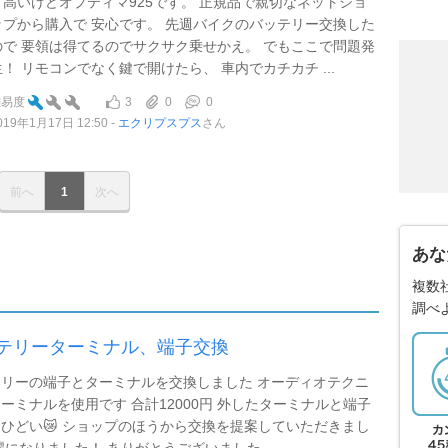
と高いけどオプティマ925です。 正規品で親切なネットショ
ップから購入で 安心です。 先週バイクのバッテリー交換した
ので 要領は得てるのでサクサク乗せかえ。 でもここで問題発
生！ リモコンでなく鍵で開けたら、 車内でカチカチ ...
3
0
0
難易度
019年1月17日 12:50
エクリプスプス
さん
前へ
1
次へ
あな
複数
調べ
テリーターミナル、端子交換
リーの端子とターミナルを交換しました オーディオテクニ
ーミナルを使用です 合計12000円 外したターミナルと端子
ひどい😿 ショップのほうから交換を提案していただきまし
麗になりました！ ありがとうございました