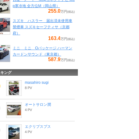
p寒冷地 全方位M（岡山県）
255.0
万円
(税込)
スズキ ハスラー 届出済未使用車
禁煙車 スズキセーフティサ（京都
府）
163.4
万円
(税込)
ミニ ミニ Oパッケージ ハーマン
カードンサウンド（東京都）
587.9
万円
(税込)
ンキング
masahiro sugi
8 PV
オートサロン潤
4 PV
エクリプスプス
4 PV