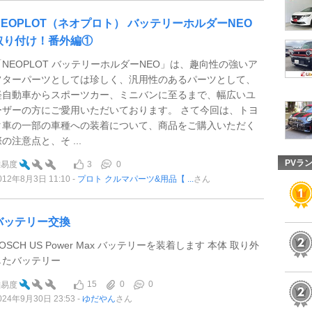
NEOPLOT（ネオプロト） バッテリーホルダーNEO
取り付け！番外編①
「NEOPLOT バッテリーホルダーNEO」は、趣向性の強いア
フターパーツとしては珍しく、汎用性のあるパーツとして、
軽自動車からスポーツカー、ミニバンに至るまで、幅広いユ
ーザーの方にご愛用いただいております。 さて今回は、トヨ
タ車の一部の車種への装着について、商品をご購入いただく
の注意点と、そ ...
PVラ
3
0
難易度
012年8月3日 11:10
プロト クルマパーツ&用品【 ...
さん
バッテリー交換
OSCH US Power Max バッテリーを装着します 本体 取り外
したバッテリー
15
0
0
難易度
024年9月30日 23:53
ゆだやん
さん