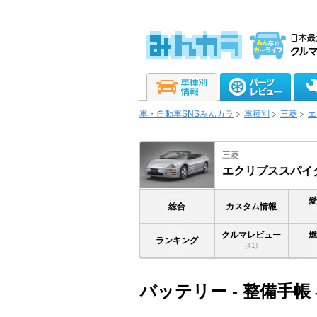
車・自動車SNSみんカラ
車種別
三菱
エ
三菱
エクリプススパイ
総合
カスタム情報
クルマレビュー
ランキング
(41)
バッテリー - 整備手帳