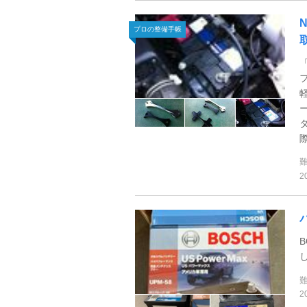
プロの整備手帳
際
2
B
2