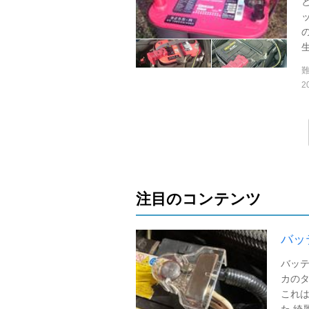
2
注目のコンテンツ
バッ
バッテ
カのタ
これは
た 綺