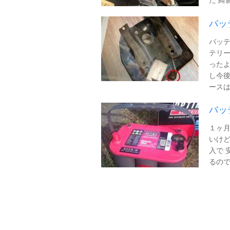
バッ
バッ
テリー
ったよ
し今後
ースは
バッ
１ヶ月
いけど
入で 
るので