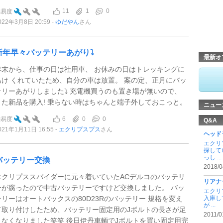
11
1
0
難易度
022年3月8日 20:59
ゆだやん
さん
新年早々バッテリーあがり⤵
最新オ
年末から、仕事の日は社用車、 お休みの日はトレッキングに
あけ くれていたため、自分の車は放置。 案の定、正月にバッ
テリーあがりしました⤵ 充電機買うのも置き場が無いので、
また新品を購入! 乗らない時はちゃんと端子外しておこっと。
ニュー
6
0
0
難易度
Q&A
021年1月11日 16:55
エクリプスプス
さん
ヘッド
エクリ
探して
っし ...
バッテリー交換
2018/0
エクリプススパイダーに元々着いていたACデルコのバッテリ
リアナ
ーが腐ったので中古バッテリーですけど交換しました。 バッ
エクリ
テリーはオートバックスの80D23Rのバッテリー 規格を変え
入庫し
が ...
て取り付けしたため、バッテリー固定用のJボルトの長さが足
2011/0
りなくなりました笑笑 後日伊丹車輌でJボルトを買い固定用完