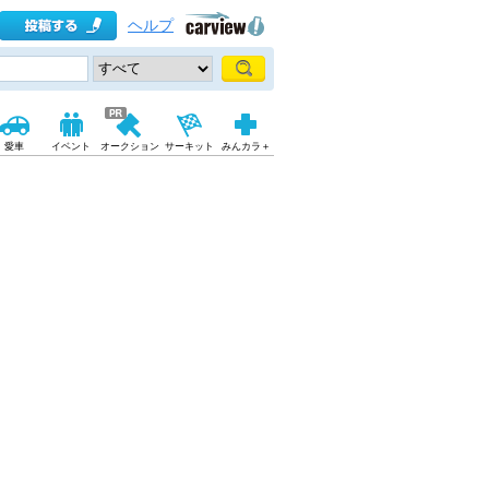
ヘルプ
愛車
イベント
オークション
サーキット
みんカラ＋