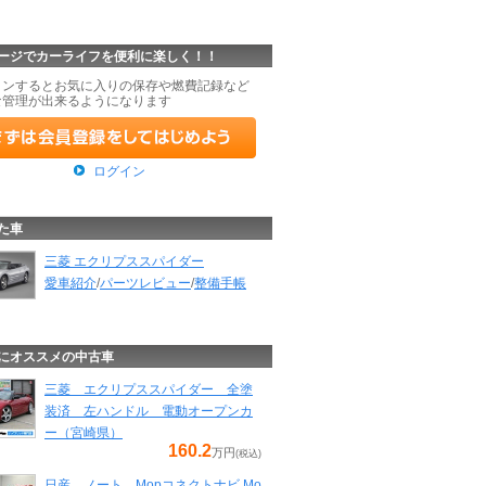
ージでカーライフを便利に楽しく！！
インするとお気に入りの保存や燃費記録など
な管理が出来るようになります
ログイン
た車
三菱 エクリプススパイダー
愛車紹介
/
パーツレビュー
/
整備手帳
にオススメの中古車
三菱 エクリプススパイダー 全塗
装済 左ハンドル 電動オープンカ
ー（宮崎県）
160.2
万円
(税込)
日産 ノート Mopコネクトナビ Mo