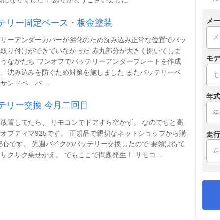
メー
テリー固定ベース・板金塗装
テリーアンダーカバーが劣化のため沈み込み正常な位置でバッ
取り付けができていなかった 赤丸部分が大きく開いてしま
モデ
うなかたち ワンオフでバッテリーアンダープレートを作成
、沈み込みを防ぐため対策を施しました またバッテリーベ
サンドペーパ ...
年式
テリー交換 今月二回目
放置してたら、 リモコンでドアすら空かず。 なのでちと高
オプティマ925です。 正規品で親切なネットショップから購
走行
安心です。 先週バイクのバッテリー交換したので 要領は得て
サクサク乗せかえ。 でもここで問題発生！ リモコ ...