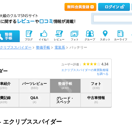
ブログ
イイね！
レビュー
フォト
グループ
スポット
カーライフ
クリプススパイダー
整備手帳
電装系
バッテリー
4.34
ユーザー評価：
エクリプススパイダーの車買取相場
ダー
を調べる
愛車紹介
パーツレビュー
整備手帳
フォト
(280)
(660)
(439)
(339)
燃費記録
Q&A
中古車情報
グレード・
スペック
(428)
(4)
(6)
- エクリプススパイダー