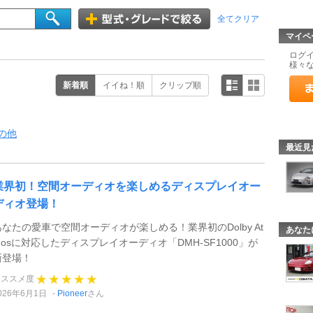
全てクリア
マイペ
ログ
様々
新着順
イイね！順
クリップ順
の他
最近見
業界初！空間オーディオを楽しめるディスプレイオー
ディオ登場！
あなたの愛車で空間オーディオが楽しめる！業界初のDolby At
あなた
mosに対応したディスプレイオーディオ「DMH-SF1000」が
新登場！
オススメ度
026年6月1日
Pioneer
さん