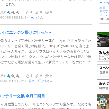
ついに
。 これで ...
本日、
ドです
4
0
0
難易度
ス、 ...
020年8月23日 12:48
mogra
さん
2005/0
久々にエンジン掛けに行ったら
粉吹きまくって完全にバッテリー死亡。 なので 元々使ってた
バッテリーと全く同じ物を購入。 サイズは50D20Rと言うよ
くわからんサイズ。 エクリプスは何かとクセのあるやつだw
エンジン始動！ が、ダメ。 たぶんバッテリー以外は死んで無
いはずだから電流が足りて無い？新品バッテリーなのに？ プ
.
3
0
0
難易度
020年1月12日 23:57
惡ﾉﾘ(ﾟ∀ﾟ)2号
さん
バッテリー交換 今月二回目
１ヶ月放置してたら、 リモコンでドアすら空かず。 なのでち