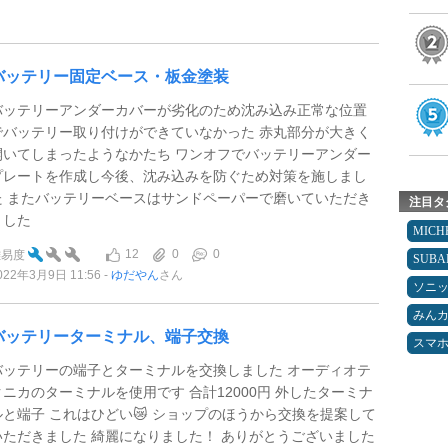
バッテリー固定ベース・板金塗装
バッテリーアンダーカバーが劣化のため沈み込み正常な位置
でバッテリー取り付けができていなかった 赤丸部分が大きく
開いてしまったようなかたち ワンオフでバッテリーアンダー
プレートを作成し今後、沈み込みを防ぐため対策を施しまし
た またバッテリーベースはサンドペーパーで磨いていただき
注目タ
ました
MICH
12
0
0
難易度
SUBA
022年3月9日 11:56
ゆだやん
さん
ソニ
みん
バッテリーターミナル、端子交換
スマ
バッテリーの端子とターミナルを交換しました オーディオテ
クニカのターミナルを使用です 合計12000円 外したターミナ
ルと端子 これはひどい😿 ショップのほうから交換を提案して
いただきました 綺麗になりました！ ありがとうございました