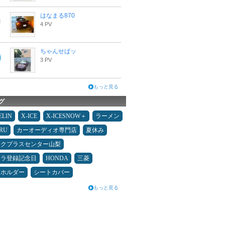
はなまる870
4 PV
ちゃんせばッ
3 PV
もっと見る
グ
ELIN
X-ICE
X-ICESNOW＋
ラーメン
RU
カーオーディオ専門店
夏休み
ックプラスセンター山梨
カラ登録記念日
HONDA
三菱
ホホルダー
シートカバー
もっと見る