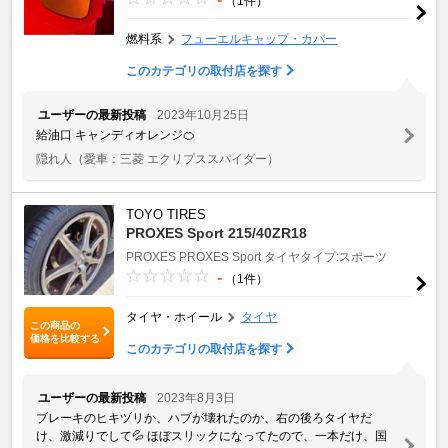
（1件）
燃料系
フューエルキャップ・カバー
このカテゴリの取付店を探す
ユーザーの最新投稿
2023年10月25日
給油口 キャンディオレンジ🍊
隠れ人
（愛車：三菱 エクリプススパイダー）
TOYO TIRES
PROXES Sport 215/40ZR18
PROXES
PROXES Sport
タイヤタイプ:スポーツ
-
（1件）
タイヤ・ホイール
タイヤ
この商品の
価格を比較する
このカテゴリの取付店を探す
ユーザーの最新投稿
2023年8月3日
ブレーキのヒキヅリか、ハブが壊れたのか、右の後ろタイヤだ
け、激減りでして💦 ほぼスリックになってたので、一本だけ、国