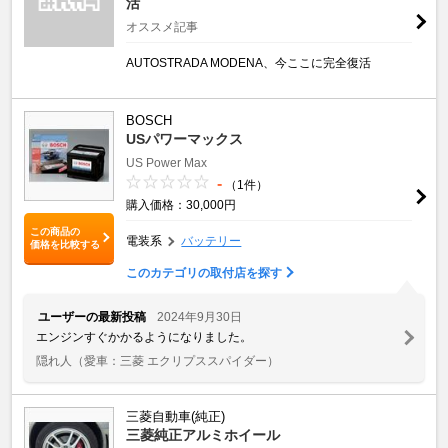
活
オススメ記事
AUTOSTRADA MODENA、今ここに完全復活
BOSCH
USパワーマックス
US Power Max
-
（1件）
購入価格：30,000円
この商品の
電装系
バッテリー
価格を比較する
このカテゴリの取付店を探す
ユーザーの最新投稿
2024年9月30日
エンジンすぐかかるようになりました。
隠れ人
（愛車：三菱 エクリプススパイダー）
三菱自動車(純正)
三菱純正アルミホイール