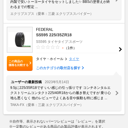
内製で安いトーヨータイヤをセットしました✨ BBSの塗替えが終
わるまでの暫定 ...
エクリプスプス
（愛車：三菱 エクリプススパイダー）
FEDERAL
SS595 225/35ZR18
SS595
タイヤタイプ:スポーツ
-
（1件）
タイヤ・ホイール
タイヤ
この商品の
価格を比較する
このカテゴリの取付店を探す
ユーザーの最新投稿
2023年5月14日
9.5jに225/35R18です いい感じの引っ張りです コンチネンタルエ
クストリームコンタクト225/40R18からの履き替えですが 乗り心
地も悪くなく 他のレビューでよくある音や振動も特に感じま ...
TAKA-FX
（愛車：三菱 エクリプススパイダー）
※自作等、表示されないパーツレビューは「レビュー」を選択
※一定数のレビューがある商品のみ製品評価が表示されます。