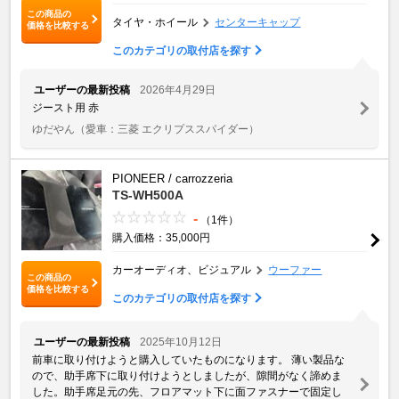
この商品の
タイヤ・ホイール
センターキャップ
価格を比較する
このカテゴリの取付店を探す
ユーザーの最新投稿
2026年4月29日
ジースト用 赤
ゆだやん
（愛車：三菱 エクリプススパイダー）
PIONEER / carrozzeria
TS-WH500A
-
（1件）
購入価格：35,000円
カーオーディオ、ビジュアル
ウーファー
この商品の
価格を比較する
このカテゴリの取付店を探す
ユーザーの最新投稿
2025年10月12日
前車に取り付けようと購入していたものになります。 薄い製品な
ので、助手席下に取り付けようとしましたが、隙間がなく諦めま
した。助手席足元の先、フロアマット下に面ファスナーで固定し