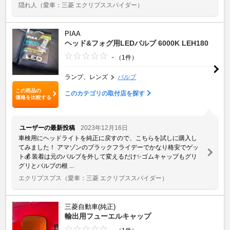
隠れ人
（愛車：三菱 エクリプススパイダー）
PIAA
ヘッド&フォグ用LEDバルブ 6000K LEH180
-
（1件）
ランプ、レンズ
バルブ
この商品の
このカテゴリの取付店を探す
価格を比較する
ユーザーの最新投稿
2023年12月16日
車検用にヘッドライトを純正に戻すので、こちらを試しに購入し
てみました！ アマゾンのブラックフライデーでかなり格安でゲッ
ト💰 装着は元のバルブを外して変えるだけ✨ゴムキャップもグリ
グリとバルブの根 ...
エクリプスプス
（愛車：三菱 エクリプススパイダー）
三菱自動車(純正)
輸出用フューエルキャップ
-