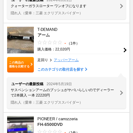
クォーターガラスローター ワンオフになります
隠れ人
（愛車：三菱 エクリプススパイダー）
T-DEMAND
アーム
-
（1件）
購入価格：22,020円
足回り
アッパーアーム
この商品の
価格を比較する
このカテゴリの取付店を探す
ユーザーの最新投稿
2024年5月19日
サスペンションアームのブッシュがヤバいらしいのでディーラー
で2本購入 一本 22220円
隠れ人
（愛車：三菱 エクリプススパイダー）
PIONEER / carrozzeria
FH-6500DVD
-
（1件）