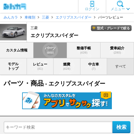
ログイン
メニュー
みんカラ
車種別
三菱
エクリプススパイダー
パーツレビュー
三菱
型式・グレードで絞る
エクリプススパイダー
パーツ
整備手帳
愛車紹介
カスタム情報
(660)
(439)
(280)
モデル
レビュー
燃費
中古車
すべて
トップ
(41)
(428)
(7)
パーツ・商品
- エクリプススパイダー