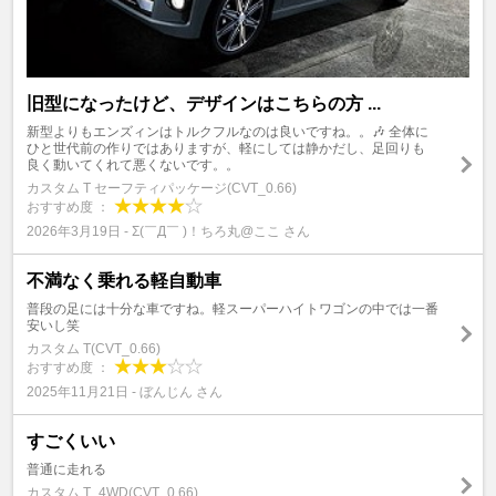
旧型になったけど、デザインはこちらの方 ...
新型よりもエンズィンはトルクフルなのは良いですね。。🎶 全体に
ひと世代前の作りではありますが、軽にしては静かだし、足回りも
良く動いてくれて悪くないです。。
カスタム T セーフティパッケージ(CVT_0.66)
おすすめ度 ：
2026年3月19日 - Σ(￣Д￣ )！ちろ丸@ここ さん
不満なく乗れる軽自動車
普段の足には十分な車ですね。軽スーパーハイトワゴンの中では一番
安いし笑
カスタム T(CVT_0.66)
おすすめ度 ：
2025年11月21日 - ぼんじん さん
すごくいい
普通に走れる
カスタム T_4WD(CVT_0.66)