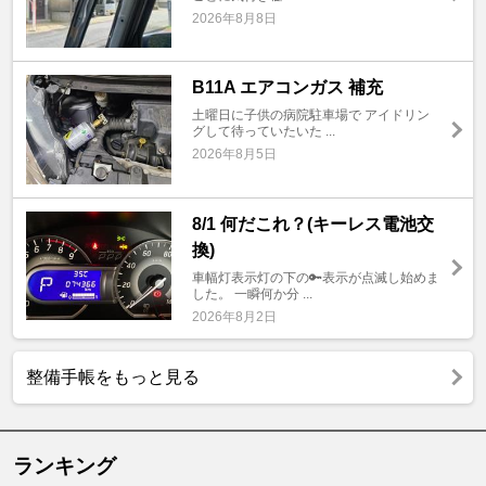
2026年8月8日
B11A エアコンガス 補充
土曜日に子供の病院駐車場で アイドリン
グして待っていたいた ...
2026年8月5日
8/1 何だこれ？(キーレス電池交
換)
車幅灯表示灯の下の🔑表示が点滅し始めま
した。 一瞬何か分 ...
2026年8月2日
整備手帳をもっと見る
ランキング