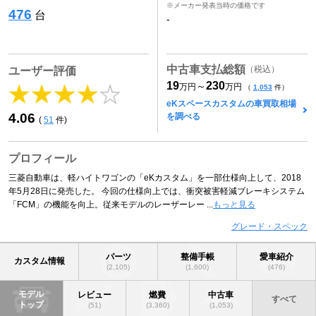
※メーカー発表当時の価格です
476
台
-
中古車支払総額
（税込）
ユーザー評価
19
230
～
万円
万円
（
1,053
件）
eKスペースカスタムの車買取相場
4.06
を調べる
(
51
件)
プロフィール
三菱自動車は、軽ハイトワゴンの「eKカスタム」を一部仕様向上して、2018
年5月28日に発売した。 今回の仕様向上では、衝突被害軽減ブレーキシステム
「FCM」の機能を向上。従来モデルのレーザーレー ...
もっと見る
グレード・スペック
パーツ
整備手帳
愛車紹介
カスタム情報
(2,105)
(1,600)
(476)
モデル
レビュー
燃費
中古車
すべて
トップ
(51)
(3,360)
(1,053)