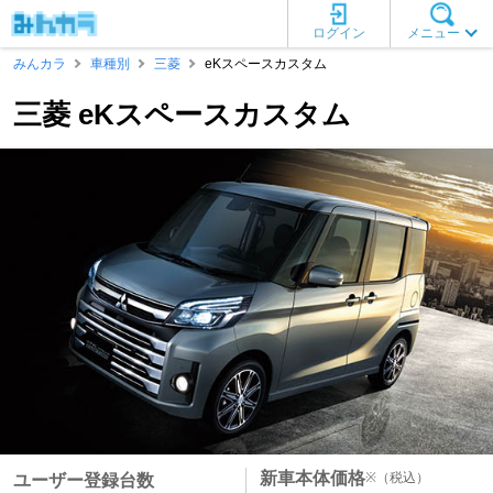
ログイン
メニュー
みんカラ
車種別
三菱
eKスペースカスタム
三菱 eKスペースカスタム
新車本体価格
※
（税込）
ユーザー登録台数