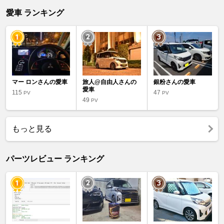
愛車 ランキング
マー ロンさんの愛車
旅人@自由人さんの
銀粉さんの愛車
愛車
115
47
PV
PV
49
PV
もっと見る
パーツレビュー ランキング