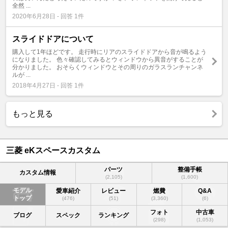
全然 ...
2020年6月28日 - 回答 1件
スライドドアについて
購入して1年ほどです。 走行時にリアのスライドドアから音が鳴るよう
になりました。 色々確認してみるとウィンドウから異音がすることが
分かりました。 おそらくウィンドウとその周りのガラスランチャンネ
ルが ...
2018年4月27日 - 回答 1件
もっと見る
三菱 eKスペースカスタム
パーツ
整備手帳
カスタム情報
(2,105)
(1,600)
モデル
愛車紹介
レビュー
燃費
Q&A
トップ
(476)
(51)
(3,360)
(6)
フォト
中古車
ブログ
スペック
ランキング
(298)
(1,053)