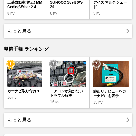
三菱自動車(純正) MM
SUNOCO Svelt 0W-
アイズ マルチシェー
CodingWriter 2.4
20
ド
8
6
5
PV
PV
PV
もっと見る
整備手帳 ランキング
カーナビ取り付け１
エアコンが効かない
純正リアビューをカ
トラブル解決
ーナビにも表示
16
PV
16
15
PV
PV
もっと見る