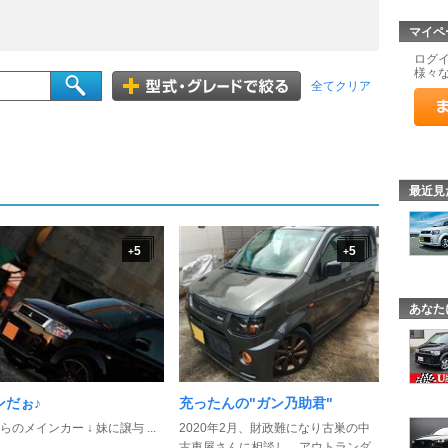
マイペ
ログ
様々
全てクリア
最近見
5
5
+
+
あなた
ンだぉ♪
充ったんの"ガン乃助君"
らのメインカー ↓ 妹に譲与 ...
2020年2月、財政難になり古巣の中
古車屋さんに相談し、アウトランダ