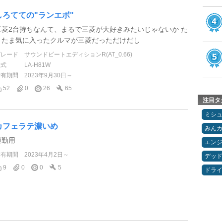
しろてての"ランエボ"
三菱2台持ちなんて、まるで三菱が大好きみたいじゃないか た
またま気に入ったクルマが三菱だっただけだし
グレード
サウンドビートエディションR(AT_0.66)
型式
LA-H81W
所有期間
2023年9月30日～
52
0
26
65
注目タ
ミシ
カフェラテ濃いめ
みん
通勤用
エン
所有期間
2023年4月2日～
デッ
9
0
0
5
ドラ