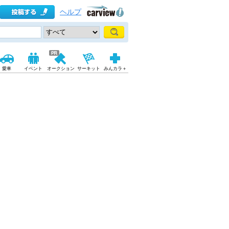
ヘルプ
愛車
イベント
オークション
サーキット
みんカラ＋