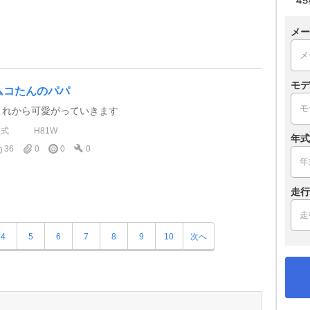
メー
モデ
ムコたんのパパ
これから可愛がっていきます
型式
H81W
年式
36
0
0
0
走行
4
5
6
7
8
9
10
次へ