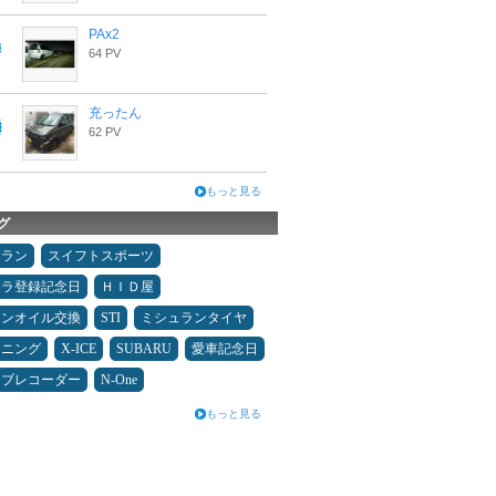
PAx2
64 PV
充ったん
62 PV
もっと見る
グ
ュラン
スイフトスポーツ
カラ登録記念日
ＨＩＤ屋
ジンオイル交換
STI
ミシュランタイヤ
ドニング
X-ICE
SUBARU
愛車記念日
イブレコーダー
N-One
もっと見る