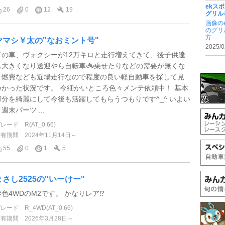
ekス
26
0
12
19
グリル
画像の
のグリ
方 ...
ヤマシ￥太の"なおミント号"
2025/0
妻の車、ヴォクシーが12万キロと走行増えてきて、後子供達
も大きくなり送迎やら自転車🚲乗せたりなどの需要が無くな
り燃費なども近場走行なので程度の良い軽自動車を探して見
つかった状況です。 今細かいところ色々メンテ依頼中！ 基本
部分を綺麗にして今後も活躍してもらうつもりです^_^ いよい
週末パーツ ...
グレード
R(AT_0.66)
所有期間
2024年11月14日～
55
0
1
5
まさし2525の"いーけー"
赤色4WDのM2です。 かなりレア⁉️
グレード
R_4WD(AT_0.66)
所有期間
2026年3月28日～