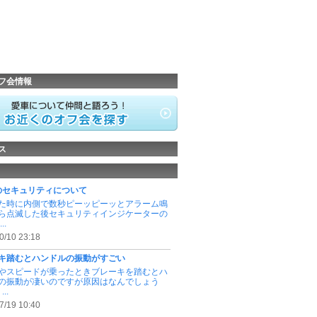
フ会情報
ス
wのセキュリティについて
た時に内側で数秒ピーッピーッとアラーム鳴
ら点滅した後セキュリティインジケーターの
..
0/10 23:18
キ踏むとハンドルの振動がすごい
やスピードが乗ったときブレーキを踏むとハ
の振動が凄いのですが原因はなんでしょう
..
7/19 10:40