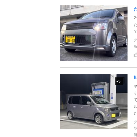
f
5
+