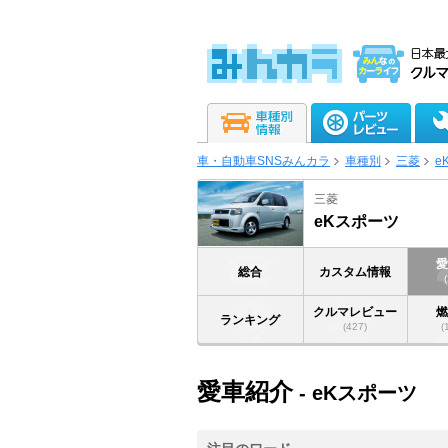
車・自動車SNSみんカラ
車種別
三菱
e
三菱
eKスポーツ
総合
カスタム情報
クルマレビュー
ランキング
(427)
(
愛車紹介
- eKスポーツ