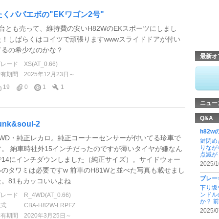
たくパパエボの"EKワゴン2号"
2台とも売って、維持費の安いH82WのEKスポーツにしまし
た！しばらくはコイツで頑張りますwwwスライドドアが付い
てるの希少なのかな？
最新オ
グレード
XS(AT_0.66)
所有期間
2025年12月23日～
19
0
1
1
ニュー
Q&A
unk&soul-2
h82
4WD・純正レカロ。純正コーナーセンサーが付いてる珍車で
鍵閉め
りなが
す。 納車時社外15インチだったのですが薄いタイヤが嫌なん
点滅が .
で14にインチダウンしました（純正サイズ）。サイドウォー
2025/1
ルのタワミは必要ですw 前車のH81Wと並べた写真も載せまし
ブレー
た。81もカッコいいよね
下り坂
ンドル
グレード
R_4WD(AT_0.66)
か？ 前 .
型式
CBA-H82W-LRPFZ
2025/0
所有期間
2020年3月25日～