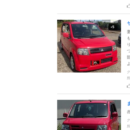
5
+
よ