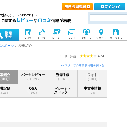
ブログ
イイね！
レビュー
フォト
グループ
スポット
カーライフ
Kスポーツ
愛車紹介
4.24
ユーザー評価：
eKスポーツの車買取相場を調べる
愛車紹介
パーツレビュー
整備手帳
フォト
(2,384)
(10,620)
(7,369)
(3,004)
燃費記録
Q&A
中古車情報
グレード・
スペック
14,274)
(161)
(54)