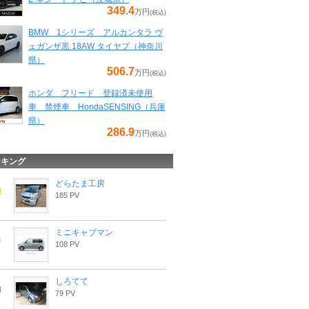
349.4
万円
(税込)
BMW 1シリーズ アルカンタラ ヴ
ェガンザ黒 18AW タイヤプ（神奈川
県）
506.7
万円
(税込)
ホンダ フリード 登録済未使用
車 禁煙車 HondaSENSING（兵庫
県）
286.9
万円
(税込)
ンキング
どらたま工房
185 PV
ミニキャブマン
108 PV
しろてて
79 PV