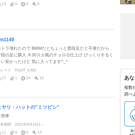
13
0
0
0
m1149
軽トラ壊れたので BMWだとちょっと普段足だと不便だから
普段の足に購入 Ｒ30スカ風のチョロＱ仕上げ びっくりするく
らい安かったけど 気に入ってます^_^
グレード
RS(AT_0.66)
あな
27
1
24
15
複数
調べ
ヒヤリ・ハットの"ミツビシ"
冷房車
所有期間
2021年9月10日～
11
0
0
13