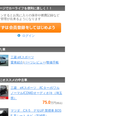
ージでカーライフを便利に楽しく！！
インするとお気に入りの保存や燃費記録など
な管理が出来るようになります
ログイン
た車
三菱 eKスポーツ
愛車紹介
/
パーツレビュー
/
整備手帳
にオススメの中古車
三菱 eKスポーツ /ICターボ/フル
ノーマル/CDMDオーディオ/キ（埼玉
県）
75.0
万円
(税込)
マツダ CX-5 デモUP 禁煙車 BOS
E 革シート ナビ（茨城県）