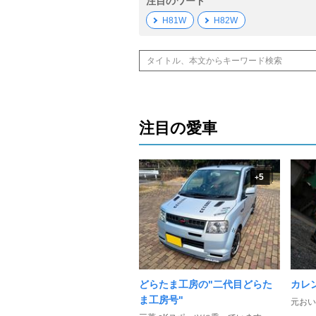
注目のワード
H81W
H82W
注目の愛車
5
+
どらたま工房の"二代目どらた
カレ
ま工房号"
元おい