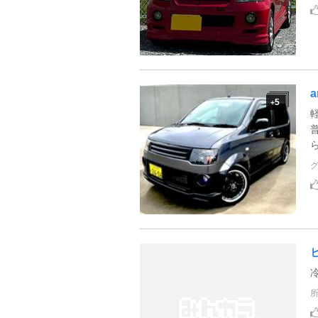
a
5
+