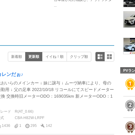
...
新着順
更新順
イイね！順
クリップ順
PVラ
カレンだぉ♪
元おいらのメインカー ↓ 妹に譲与 ↓ ムーヴ納車により、母の
勤用 ↓ 父の足車 2022/10/18 リコールにてスピードメーター
交換 交換時旧メーターODO：169035km 新メーターODO：1
.
グレード
R(AT_0.66)
型式
CBA-H82W-LRPF
1436
1
295
142