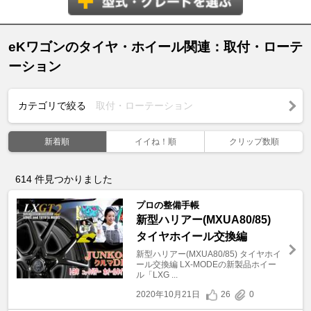
eKワゴンのタイヤ・ホイール関連：取付・ローテ
ーション
カテゴリで絞る
取付・ローテーション
新着順
イイね！順
クリップ数順
614
件見つかりました
プロの整備手帳
新型ハリアー(MXUA80/85)
タイヤホイール交換編
新型ハリアー(MXUA80/85) タイヤホイ
ール交換編 LX-MODEの新製品ホイー
ル「LXG ...
2020年10月21日
26
0