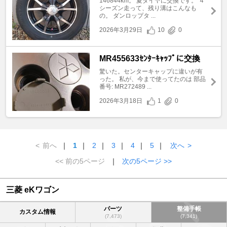
146844km。 夏タイヤに交換です。 ４
シーズン走って、残り溝はこんなも
の。 ダンロップタ ...
2026年3月29日
10
0
MR455633ｾﾝﾀｰｷｬｯﾌﾟに交換
驚いた。センターキャップに違いが有
った。 私が、今まで使ってたのは 部品
番号: MR272489 ...
2026年3月18日
1
0
<
前へ
｜
1
｜
2
｜
3
｜
4
｜
5
｜
次へ
>
<< 前の5ページ
｜
次の5ページ >>
三菱 eKワゴン
パーツ
整備手帳
カスタム情報
(7,473)
(7,341)