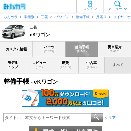
ログイン
メニュー
みんカラ
車種別
三菱
eKワゴン
整備手帳
足廻り
タイヤ・ホ
三菱
eKワゴン
パーツ
整備手帳
愛車紹介
カスタム情報
(7,473)
(7,341)
(3,620)
モデル
レビュー
燃費
中古車
すべて
トップ
(571)
(17,039)
(1,949)
整備手帳
- eKワゴン
クリア