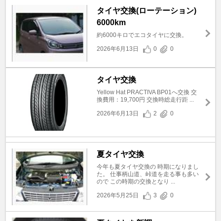
タイヤ交換(ローテーション)
6000km
約6000キロでエコタイヤに交換。
2026年6月13日
0
0
タイヤ交換
Yellow Hat PRACTIVA BP01へ交換 交
換費用：19,700円 交換時総走行距 ...
2026年6月13日
2
0
夏タイヤ交換
今年も夏タイヤ交換の 時期になりまし
た。 仕事柄山道、峠道を走る事も多い
ので この時期の交換となり ...
2026年5月25日
3
0