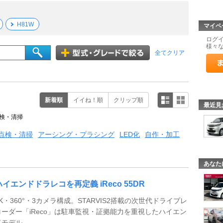
H81W
マイペ
ログ
様々
全てクリア
新着順
イイね！順
クリップ順
最近見
検・清掃
点検・清掃
アーシング・プラシング
LED化
自作・加工
あなた
ハイエンドドラレコを再定義 iReco 55DR
4K・360°・3カメラ構成。STARVIS2搭載の次世代ドライブレ
コーダー「iReco」は駐車監視・証拠能力を重視したハイエン
ドモデル