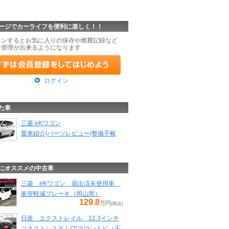
ージでカーライフを便利に楽しく！！
インするとお気に入りの保存や燃費記録など
な管理が出来るようになります
ログイン
た車
三菱 eKワゴン
愛車紹介
/
パーツレビュー
/
整備手帳
にオススメの中古車
三菱 eKワゴン 届出済未使用車
衝突軽減ブレーキ（岡山県）
129.8
万円
(税込)
日産 エクストレイル 12.3インチ
コネクトシステム/アラウンドビ（千