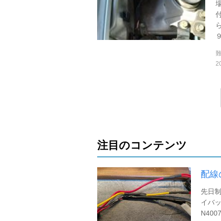
９
2
注目のコンテンツ
配線
先日制
イバ
N40