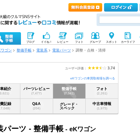
ブログ
イイね！
レビュー
フォト
グループ
スポット
カーライフ
Kワゴン
整備手帳
電装系
電装パーツ
調整・点検・清掃
3.74
ユーザー評価：
eKワゴンの車買取相場を調べる
愛車紹介
パーツレビュー
整備手帳
フォト
(3,621)
(7,477)
(7,342)
(2,261)
燃費記録
Q&A
中古車情報
グレード・
スペック
17,048)
(204)
(1,975)
装パーツ - 整備手帳
- eKワゴン