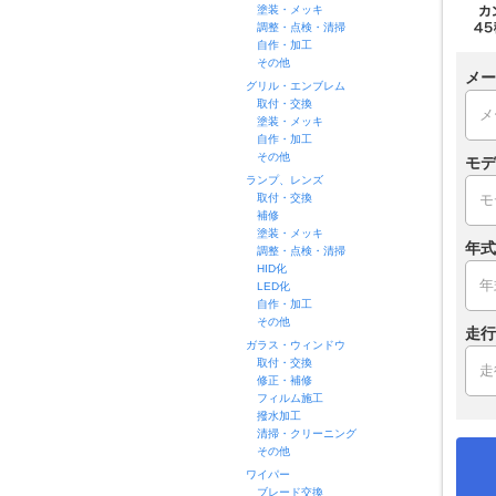
塗装・メッキ
調整・点検・清掃
自作・加工
その他
メー
グリル・エンブレム
取付・交換
塗装・メッキ
自作・加工
その他
モデ
ランプ、レンズ
取付・交換
補修
塗装・メッキ
年式
調整・点検・清掃
HID化
LED化
自作・加工
その他
走行
ガラス・ウィンドウ
取付・交換
修正・補修
フィルム施工
撥水加工
清掃・クリーニング
その他
ワイパー
ブレード交換