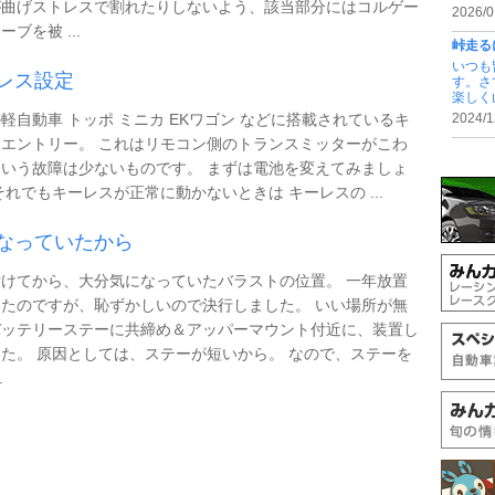
が曲げストレスで割れたりしないよう、該当部分にはコルゲー
2026/0
ーブを被 ...
峠走る
いつも
レス設定
す。さ
楽しく山 
軽自動車 トッポ ミニカ EKワゴン などに搭載されているキ
2024/1
エントリー。 これはリモコン側のトランスミッターがこわ
いう故障は少ないものです。 まずは電池を変えてみましょ
それでもキーレスが正常に動かないときは キーレスの ...
なっていたから
けてから、大分気になっていたバラストの位置。 一年放置
たのですが、恥ずかしいので決行しました。 いい場所が無
バッテリーステーに共締め＆アッパーマウント付近に、装置し
た。 原因としては、ステーが短いから。 なので、ステーを
.