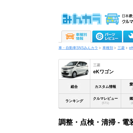
車・自動車SNSみんカラ
車種別
三菱
e
三菱
eKワゴン
総合
カスタム情報
クルマレビュー
ランキング
(571)
(
調整・点検・清掃 - 電