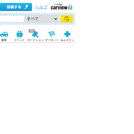
ヘルプ
愛車
イベント
オークション
サーキット
みんカラ＋