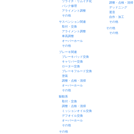
ツライチ・リムイチ化
調整・点検・清掃
パンク修理
デッドニング
アライメント調整
遮音
その他
自作・加工
サスペンション関連
その他
取付・交換
その他
アライメント調整
その他
車高調整
オーバーホール
その他
ブレーキ関連
ブレーキパッド交換
キャリパー交換
ローター交換
ブレーキフルード交換
塗装
調整・点検・清掃
オーバーホール
その他
駆動系
取付・交換
調整・点検・清掃
ミッションオイル交換
デフオイル交換
オーバーホール
その他
その他