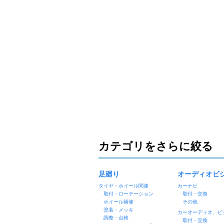
カテゴリをさらに絞る
足廻り
オーディオビ
タイヤ・ホイール関連
カーナビ
取付・ローテーション
取付・交換
ホイール補修
その他
塗装・メッキ
カーオーディオ、ビ
調整・点検
取付・交換