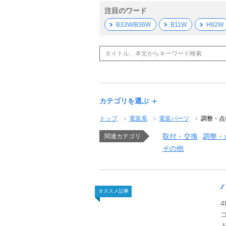
注目のワード
B33W/B36W
B11W
H82W
カテゴリを選ぶ ＋
トップ
電装系
電装パーツ
調整・点
取付・交換
調整・
関連カテゴリ
その他
オススメ記事