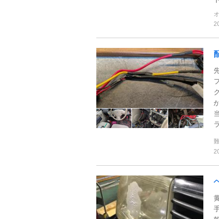
2
ラ
2