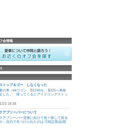
フ会情報
ス
ストップ＆ゴー しなくなった
妻の車（ekワゴン B11W)を、某GSへ車検
ました。 帰ってくるとアイドリングストッ
1/23 18:38
クアブソーバーについて
クアブソーバー交換に向けて色々探して居る
が、自力で見つけられたのは ①純正新品(前