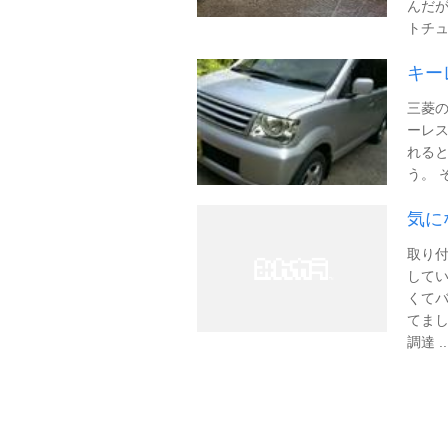
んだ
トチュ
キー
三菱の
ーレス
れると
う。 
気に
取り付
してい
くて
てまし
調達 ..