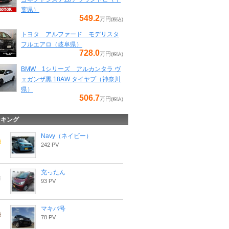
葉県）
549.2
万円
(税込)
トヨタ アルファード モデリスタ
フルエアロ（岐阜県）
728.0
万円
(税込)
BMW 1シリーズ アルカンタラ ヴ
ェガンザ黒 18AW タイヤプ（神奈川
県）
506.7
万円
(税込)
ンキング
Navy（ネイビー）
242 PV
充ったん
93 PV
マキバ号
78 PV