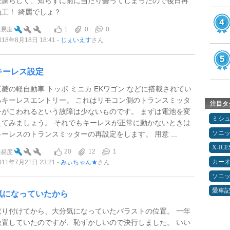
乾燥らしく、知らずに雨に当たり曇ってしまったので後日再
施工！ 綺麗でしょ？
1
0
0
難易度
018年8月18日 18:41
じぇいえす
さん
キーレス設定
三菱の軽自動車 トッポ ミニカ EKワゴン などに搭載されてい
るキーレスエントリー。 これはリモコン側のトランスミッタ
注目タ
ーがこわれるという故障は少ないものです。 まずは電池を変
ミシ
えてみましょう。 それでもキーレスが正常に動かないときは
ソニ
キーレスのトランスミッターの再設定をします。 用意 ...
X-IC
20
12
1
難易度
カー
011年7月21日 23:21
みぃちゃん★
さん
ソニ
愛車
気になっていたから
取り付けてから、大分気になっていたバラストの位置。 一年
放置していたのですが、恥ずかしいので決行しました。 いい