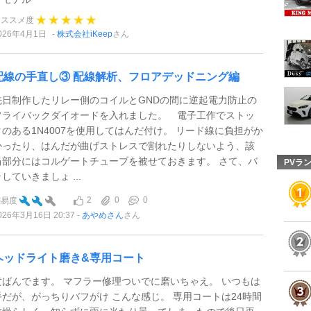
オススメ度
026年4月1日
株式会社iKeep
さん
配線の手直し③ 配線解析、フロアデッドニング編
先日制作したリレー側のコイルとGNDの間に逆起電力防止の
フライバックダイオードを入れました。 電子工作でストッ
クのある1N4007を使用してはんだ付け。 リード線に負担がか
かったり、はんだが曲げストレスで割れたりしないよう、該
当部分にはコルゲートチューブを被せておきます。 さて、バ
PVラ
していきましょ ...
2
0
0
難易度
026年3月16日 20:37
あやめさん
さん
ヘッドライト磨き&専用コート
黄ばんでます。 マフラー修理ついでに磨いちゃえ。 いつもは
手だが、がっちりバフがけ こんな感じ。 専用コートは24時間