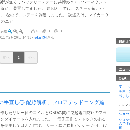
場所が無くてバッテリーステーに共締め＆アッパーマウント
付近に、装置してました。 原因としては、ステーが短いか
ら。 なので、ステーを調達しました。 調達先は、マイカー３
のエア ...
0
0
0
難易度
011年2月26日 14:31
taka434
さん
最新オ
前へ
1
次へ
ニュー
Q&A
オート
先日、
出しし
...
の手直し③ 配線解析、フロアデッドニング編
2026/0
作したリレー側のコイルとGNDの間に逆起電力防止のフラ
ショッ
ックダイオードを入れました。 電子工作でストックのある1
ショッ
のです
07を使用してはんだ付け。 リード線に負担がかかったり、は
後 ...