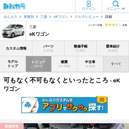
ログイン
メニュー
みんカラ
車種別
三菱
eKワゴン
クルマレビュー
詳細
ユーザー評価：
3.74
三菱
eKワゴン
パーツ
整備手帳
愛車紹介
カスタム情報
(7,473)
(7,341)
(3,620)
モデル
レビュー
燃費
中古車
すべて
トップ
(571)
(17,045)
(1,952)
可もなく不可もなくといったところ
- eK
ワゴン
家族所有