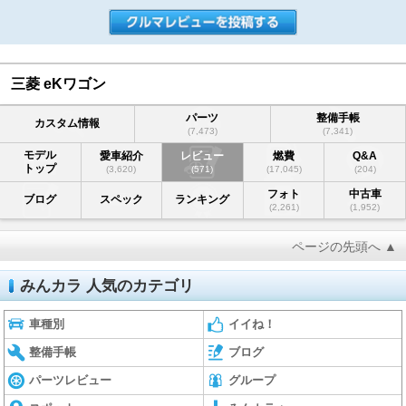
三菱 eKワゴン
パーツ
整備手帳
カスタム情報
(7,473)
(7,341)
モデル
愛車紹介
レビュー
燃費
Q&A
トップ
(3,620)
(571)
(17,045)
(204)
フォト
中古車
ブログ
スペック
ランキング
(2,261)
(1,952)
ページの先頭へ ▲
みんカラ 人気のカテゴリ
車種別
イイね！
整備手帳
ブログ
パーツレビュー
グループ