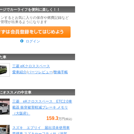
ージでカーライフを便利に楽しく！！
インするとお気に入りの保存や燃費記録など
な管理が出来るようになります
ログイン
た車
三菱 eKクロススペース
愛車紹介
/
パーツレビュー
/
整備手帳
にオススメの中古車
三菱 eKクロススペース ETC2.0車
載器 衝突被害軽減ブレーキ メモリ
（大阪府）
159.3
万円
(税込)
スズキ エブリイ 届出済未使用車
禁煙車 スズキセーフティサ（滋賀