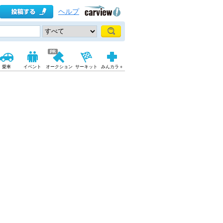
ヘルプ
愛車
イベント
オークション
サーキット
みんカラ＋