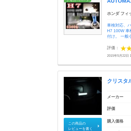
AUTOMA
デモカーパーツ
ホンダ フィ
車検対応、
H7 100
付け。 一般小
評価：
2015年5月22日 1
クリスタルラ
メーカー
評価
購入価格
この商品の
レビューを書く