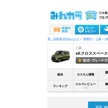
車・自動車SNSみんカラ
車種別
三菱
e
三菱
eKクロススペース
総合
カスタム情報
クルマレビュー
ランキング
(115)
[