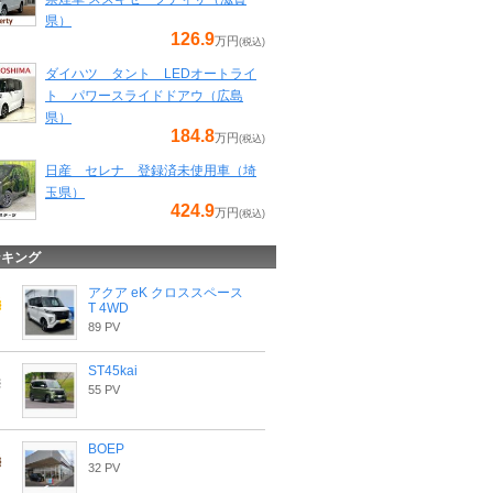
県）
126.9
万円
(税込)
ダイハツ タント LEDオートライ
ト パワースライドドアウ（広島
県）
184.8
万円
(税込)
日産 セレナ 登録済未使用車（埼
玉県）
424.9
万円
(税込)
ンキング
アクア eK クロススペース
T 4WD
89 PV
ST45kai
55 PV
BOEP
32 PV