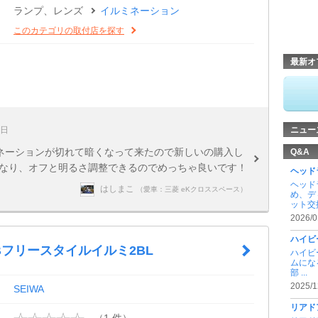
ランプ、レンズ
イルミネーション
このカテゴリの取付店を探す
最新オ
0日
ニュー
ミネーションが切れて暗くなって来たので新しいの購入し
Q&A
くなり、オフと明るさ調整できるのでめっちゃ良いです！
ヘッド
ヘッド
はしまこ
（愛車：三菱 eKクロススペース）
め、デ
ット交換 
2026/0
ハイビ
USBフリースタイルイルミ2BL
ハイビ
ムにな
部 ...
2025/1
SEIWA
リアド
（1 件）