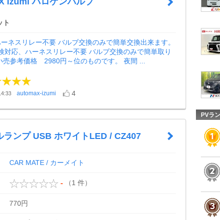
X izumi ハロゲンバルブ
ット
ハーネスリレー不要 バルブ交換のみで簡単交換出来ます。
W 車検対応、ハーネスリレー不要 バルブ交換のみで簡単取り
売参考価格 2980円～位のものです。 夜間 ...
4
automax-izumi
4:33
PVラ
ンプ USB ホワイトLED / CZ407
CAR MATE / カーメイト
（1 件）
-
770円