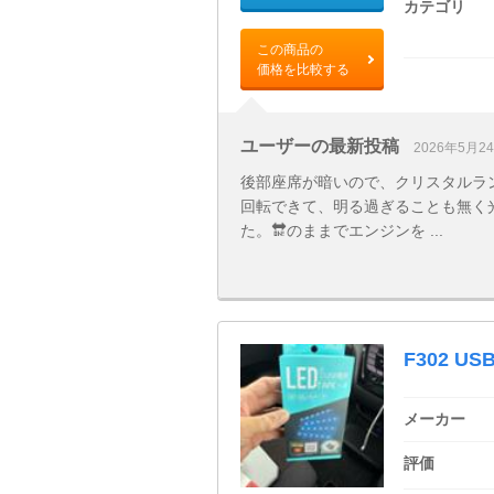
カテゴリ
この商品の
価格を比較する
ユーザーの最新投稿
2026年5月2
後部座席が暗いので、クリスタルランプ
回転できて、明る過ぎることも無く
た。🔛のままでエンジンを ...
F302 
メーカー
評価