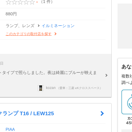
（1 件）
-
880円
ランプ、レンズ
イルミネーション
このカテゴリの取付店を探す
6日
あな
ットタイプで照らしました。夜は綺麗にブルーが映えま
複数
調べ
kozan
（愛車：三菱 eKクロススペース）
ランプ T16 / LEW125
PIAA