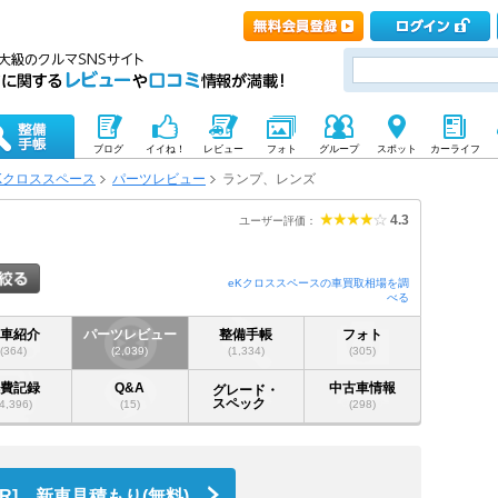
ブログ
イイね！
レビュー
フォト
グループ
スポット
カーライフ
Kクロススペース
パーツレビュー
ランプ、レンズ
4.3
ユーザー評価：
eKクロススペースの車買取相場を調
べる
愛車紹介
パーツレビュー
整備手帳
フォト
(364)
(2,039)
(1,334)
(305)
燃費記録
Q&A
中古車情報
グレード・
スペック
(4,396)
(15)
(298)
PR] 新車見積もり(無料)