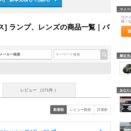
マイペ
ログ
様々
ース] ランプ、レンズの商品一覧｜パ
メーカー検索
最近見
レビュー
（171件 ）
あなた
新着順
レビュー数順
評価順