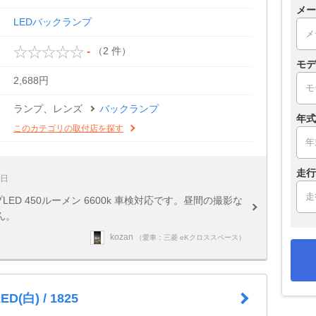
メー
LEDバックランプ
（2 件）
-
モデ
2,688円
ランプ、レンズ
バックランプ
年式
このカテゴリの取付店を探す
走行
3日
ED 450ルーメン 6600k 車検対応です。昼間の撮影な
ん。
kozan
（愛車：三菱 eKクロススペース）
(白) / 1825