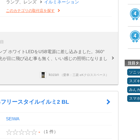
ランプ、レンズ
イルミネーション
このカテゴリの取付店を探す
4日
 ホワイトLEDをUSB電源に差し込みました。360°
光が目に飛び込む事も無く、いい感じの照明になりまし
注目タ
ソニ
kozan
（愛車：三菱 eKクロススペース）
スズ
みん
スマ
USBフリースタイルイルミ2 BL
SEIWA
（1 件）
-