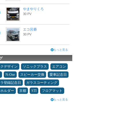
やまやりくろ
30 PV
エコ呂爺
30 PV
もっと見る
グ
ックデザイン
ソニックプラス
エアコン
キ
N-One
スピーカー交換
愛車記念日
カラ登録記念日
ガラスコーティング
ホホルダー
京都
STI
フロアマット
もっと見る