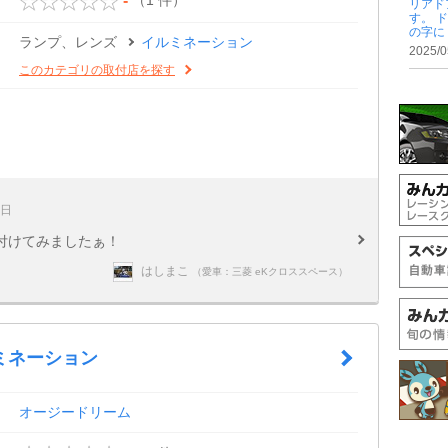
-
リアド
す。 
の字に .
ランプ、レンズ
イルミネーション
2025/0
このカテゴリの取付店を探す
0日
付けてみましたぁ！
はしまこ
（愛車：三菱 eKクロススペース）
ミネーション
オージードリーム