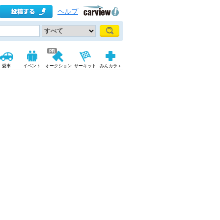
ヘルプ
愛車
イベント
オークション
サーキット
みんカラ＋