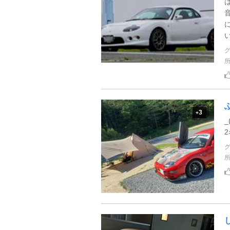
3
+
_