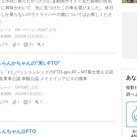
はエボⅣに乗りたかったのに某動画サイトで見た動画の排気
音に興味がわいて、先に見つけたこの車を選びました。 休日
にしか乗らないのでドライバーの腕についてはお察しくださ
い。
グレード
GPバージョンR(MT_2.0)
所有期間
2010年12月26日～
370
0
34
8
ふらんかちゃんの"朱いFTO"
(┐「ε:)_パッションレッドのFTO gpx AT→MT載せ替え公認
あな
2名乗車公認 車幅公認 メイドインアビスの痛車
複数
グレード
GPX(MT_2.0)
所有期間
2016年7月22日～
調べ
188
1
0
2
しんちゃん@FTO