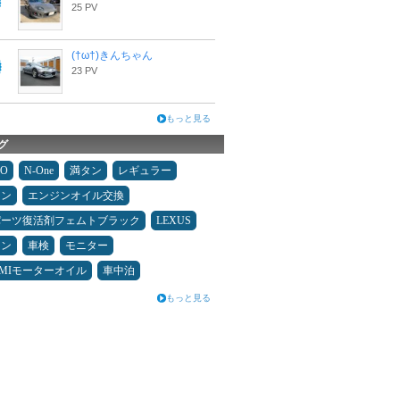
25 PV
(†ω†)きんちゃん
23 PV
もっと見る
グ
MO
N-One
満タン
レギュラー
コン
エンジンオイル交換
パーツ復活剤フェムトブラック
LEXUS
メン
車検
モニター
UMIモーターオイル
車中泊
もっと見る