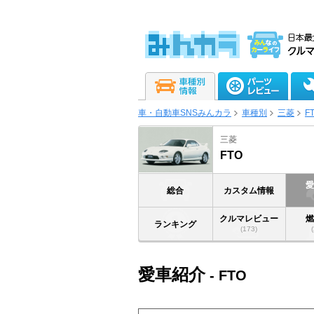
車・自動車SNSみんカラ
車種別
三菱
F
三菱
FTO
総合
カスタム情報
クルマレビュー
ランキング
(173)
愛車紹介
- FTO