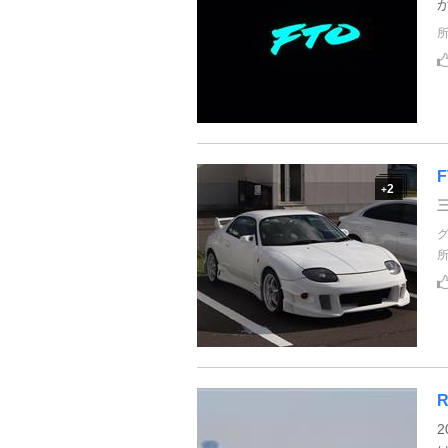
F
2
+
三
2