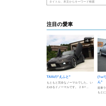
注目の愛車
5
+
TAXiの"えふと"
(†ω
ん"
もともと完全なノーマルでした。 い
わゆるドノーマルです。 ２８ﾏ ...
前車ラ
もとに