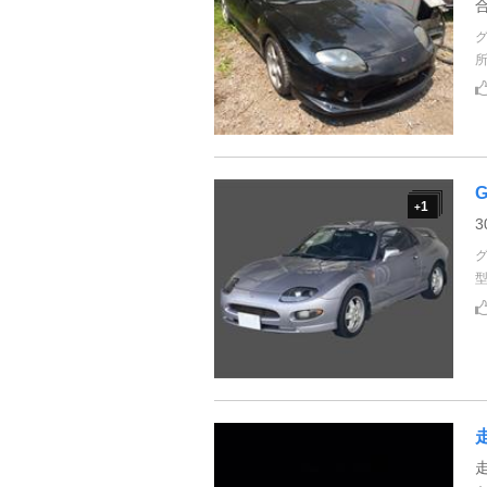
G
1
+