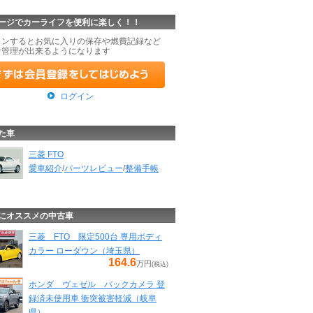
ージでカーライフを便利に楽しく！！
インするとお気に入りの保存や燃費記録など
な管理が出来るようになります
ログイン
た車
三菱 FTO
愛車紹介
/
パーツレビュー
/
整備手帳
にオススメの中古車
三菱 FTO 限定500台 専用ボディ
カラー ローダウン（埼玉県）
164.6
万円
(税込)
ホンダ ヴェゼル バックカメラ 登
録済未使用車 衝突被害軽減（岐阜
県）