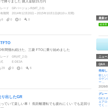
合で降りました 購入金額15万円
グレード
GPバージョンR(MT_2.0)
所有期間
2014年12月20日～2015年10月1日(約10ヶ月間)
最新オ
6
0
0
0
岐阜県
TFTO
30年間憧れ続けた、三菱 FTOに乗り始めました
グレード
GR(AT_2.0)
ニュー
型式
E-DE3A
Q&A
29
0
1
6
売却し
欲しい
ロゲン
ー ...
2026/0
グレー
走り出したGR
GXス
エアロ
走っていて楽しい車！ 長距離運転でも疲れにくい でも足回り
てく ...