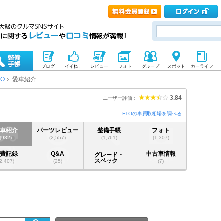
ブログ
イイね！
レビュー
フォト
グループ
スポット
カーライフ
TO
愛車紹介
3.84
ユーザー評価：
FTOの車買取相場を調べる
愛車紹介
パーツレビュー
整備手帳
フォト
(982)
(2,557)
(1,761)
(1,307)
燃費記録
Q&A
中古車情報
グレード・
スペック
(2,407)
(25)
(7)