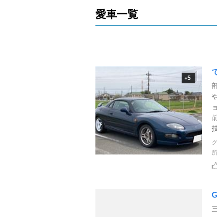
愛車一覧
5
+
ョ
G