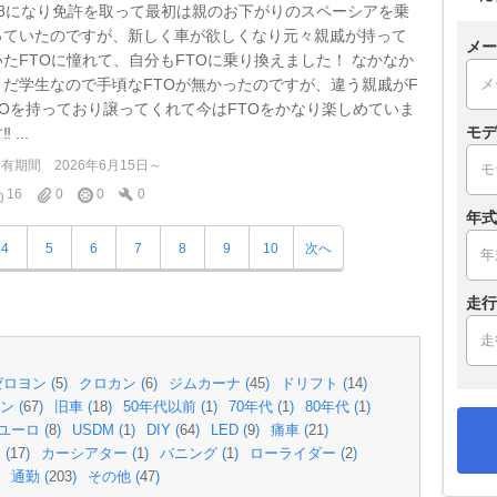
18になり免許を取って最初は親のお下がりのスペーシアを乗
っていたのですが、新しく車が欲しくなり元々親戚が持って
メー
いたFTOに憧れて、自分もFTOに乗り換えました！ なかなか
まだ学生なので手頃なFTOが無かったのですが、違う親戚がF
TOを持っており譲ってくれて今はFTOをかなり楽しめていま
モデ
️ ...
所有期間
2026年6月15日～
16
0
0
0
年式
4
5
6
7
8
9
10
次へ
走行
ロヨン (
5
)
クロカン (
6
)
ジムカーナ (
45
)
ドリフト (
14
)
ン (
67
)
旧車 (
18
)
50年代以前 (
1
)
70年代 (
1
)
80年代 (
1
)
ユーロ (
8
)
USDM (
1
)
DIY (
64
)
LED (
9
)
痛車 (
21
)
(
17
)
カーシアター (
1
)
バニング (
1
)
ローライダー (
2
)
通勤 (
203
)
その他 (
47
)