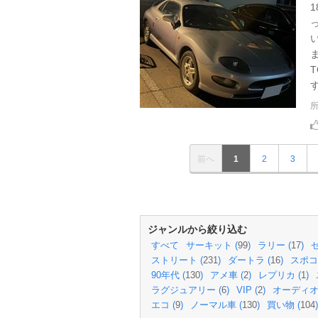
す‼
前へ
1
2
3
ジャンルから絞り込む
すべて
サーキット (
99
)
ラリー (
17
)
ゼ
ストリート (
231
)
ダートラ (
16
)
スポコ
90年代 (
130
)
アメ車 (
2
)
レプリカ (
1
)
ラグジュアリー (
6
)
VIP (
2
)
オーディオ 
エコ (
9
)
ノーマル車 (
130
)
買い物 (
104
)