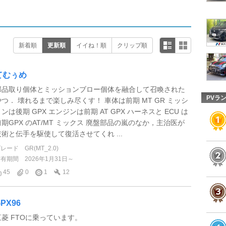
新着順
更新順
イイね！順
クリップ順
てむぅめ
部品取り個体とミッションブロー個体を融合して召喚された
PVラ
やつ． 壊れるまで楽しみ尽くす！ 車体は前期 MT GR ミッシ
ンは後期 GPX エンジンは前期 AT GPX ハーネスと ECU は
前期GPX のAT/MT ミックス 廃盤部品の嵐のなか，主治医が
技術と伝手を駆使して復活させてくれ ...
グレード
GR(MT_2.0)
所有期間
2026年1月31日～
45
0
1
12
PX96
三菱 FTOに乗っています。