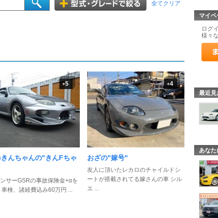
全てクリア
マイペ
ログ
様々
5
4
+
+
最近見
あなた
†)きんちゃんの"きんFちゃ
おざの"嫁号"
友人に頂いたレカロのチャイルドシ
ートが搭載されてる嫁さんの車 シル
ンサーGSRの事故保険金+αを
エ ...
 車検、諸経費込み60万円 ...