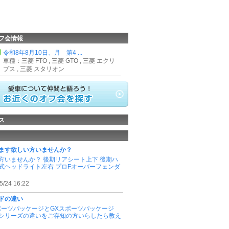
フ会情報
令和8年8月10日、月 第4 ...
車種：三菱 FTO , 三菱 GTO , 三菱 エクリ
プス , 三菱 スタリオン
ス
ます欲しい方いませんか？
方いませんか？ 後期リアシート上下 後期ハ
式ヘッドライト左右 プロFオーバーフェンダ
5/24 16:22
ドの違い
ポーツパッケージとGXスポーツパッケージ
シリーズの違いをご存知の方いらしたら教え