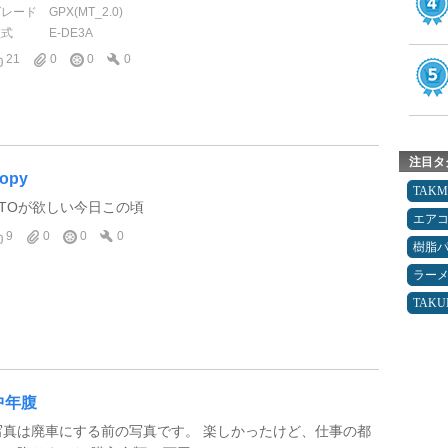
グレード
GPX(MT_2.0)
型式
E-DE3A
21
0
0
0
注目タ
opy
TAK
FTOが欲しい今日この頃
エア
9
0
0
0
樹脂
ラー
TAK
中年腹
写真は廃車にする前の写真です。 楽しかったけど、仕事の都