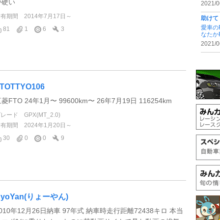
が硬い
2021/0
所有期間
2014年7月17日～
助けて
愛車の
81
1
6
3
なたか
2021/0
TOTTYO106
菱FTO 24年1月〜 99600km〜 26年7月19日 116254km
グレード
GPX(MT_2.0)
所有期間
2024年1月20日～
30
0
0
9
RyoYan(りょーやん)
010年12月26日納車 97年式 納車時走行距離72438キロ 本当