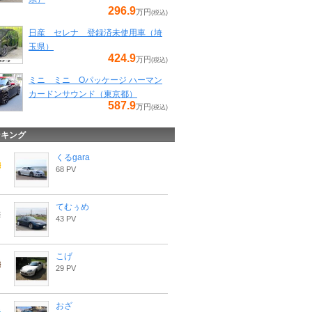
296.9
万円
(税込)
日産 セレナ 登録済未使用車（埼
玉県）
424.9
万円
(税込)
ミニ ミニ Oパッケージ ハーマン
カードンサウンド（東京都）
587.9
万円
(税込)
ンキング
くるgara
68 PV
てむぅめ
43 PV
こげ
29 PV
おざ