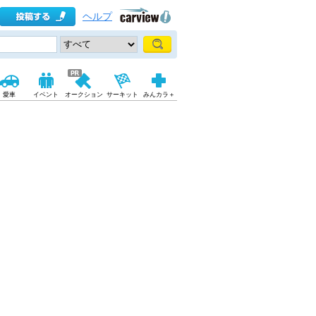
ヘルプ
愛車
イベント
オークション
サーキット
みんカラ＋