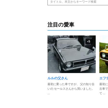
注目の愛車
5
+
ルルの父さん
エフ
最初に乗った車ですが、 父の知り合
最初に
いの セールスさんから買いました。
古車で
...
て ...