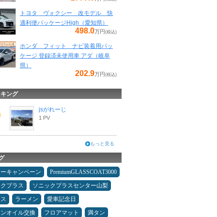
トヨタ ヴォクシー 改モデル 快
適利便パッケージHigh（愛知県）
498.0
万円
(税込)
ホンダ フィット ナビ装着用パッ
ケージ 登録済未使用車 アダ（岐阜
県）
202.9
万円
(税込)
ンキング
jsがれーじ
1 PV
もっと見る
グ
ターキャンペーン
PremiumGLASSCOAT3000
ックプラス
ソニックプラスセンター山梨
サス
ラーメン
愛車記念日
ジンオイル交換
フロアマット
満タン