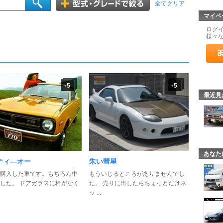
全てクリア
マイペ
ログ
様々
5
5
+
+
最近見
あなた
ティ―オー
朱い彗星
購入した車です。もちろん中
もういじるところがありませんでし
した。 ドアガラスに枠がなく
た。 売りに出したらちょっとだけネ
ッ ...