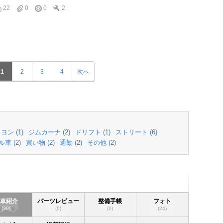
22
0
0
2
1
2
3
4
次へ
ヨン (
1
)
ジムカーナ (
2
)
ドリフト (
1
)
ストリート (
6
)
車 (
2
)
買い物 (
2
)
通勤 (
2
)
その他 (
2
)
愛車紹介
パーツレビュー
整備手帳
フォト
(39)
(6)
(2)
(24)