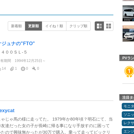
新着順
更新順
イイね！順
クリップ順
ケジュナの"FTO"
１４００ＳＬ-５
PVラ
所有期間
1994年12月25日～
14
1
0
0
注目タ
モニ
exycat
ソニ
じゃじゃ馬の様に走ってた。 1979年か80年頃？明石にて、当
レク
時友達だった女の子が長崎に帰る事になり手放すのに困って
エン
いたので興味無かったが30万で購入。乗って走ってビックリ