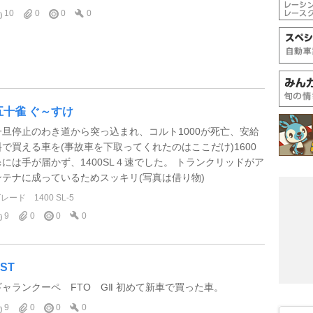
10
0
0
0
五十雀 ぐ～すけ
一旦停止のわき道から突っ込まれ、コルト1000が死亡、安給
料で買える車を(事故車を下取ってくれたのはここだけ)1600
㏄には手が届かず、1400SL４速でした。 トランクリッドがア
ンテナに成っているためスッキリ(写真は借り物)
グレード
1400 SL-5
9
0
0
0
ST
ギャランクーペ FTO GⅡ 初めて新車で買った車。
9
0
0
0