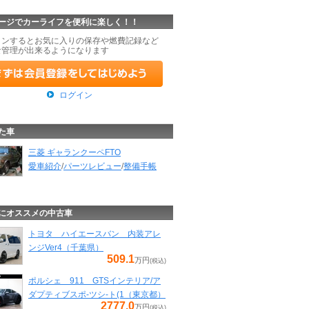
ージでカーライフを便利に楽しく！！
インするとお気に入りの保存や燃費記録など
な管理が出来るようになります
ログイン
た車
三菱 ギャランクーペFTO
愛車紹介
/
パーツレビュー
/
整備手帳
にオススメの中古車
トヨタ ハイエースバン 内装アレ
ンジVer4（千葉県）
509.1
万円
(税込)
ポルシェ 911 GTSインテリア/ア
ダプティブスポ-ツシ-ト(1（東京都）
2777.0
万円
(税込)