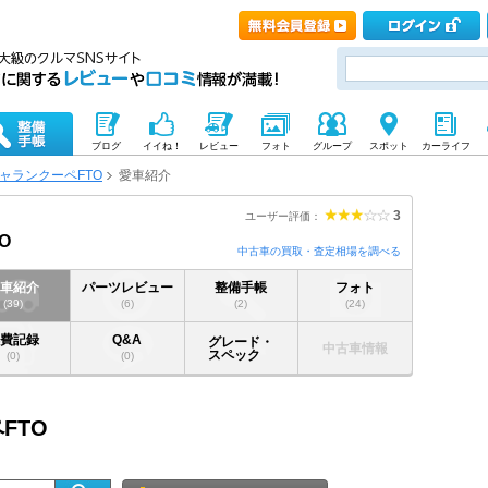
ブログ
イイね！
レビュー
フォト
グループ
スポット
カーライフ
ャランクーペFTO
愛車紹介
3
ユーザー評価：
O
中古車の買取・査定相場を調べる
愛車紹介
パーツレビュー
整備手帳
フォト
(39)
(6)
(2)
(24)
燃費記録
Q&A
グレード・
中古車情報
スペック
(0)
(0)
FTO