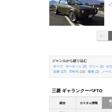
前へ
ジャンルから絞り込む
すべて
サーキット (
2
)
ラリー (
1
)
ゼロ
旧車 (
17
)
70年代 (
14
)
痛車 (
2
)
ノーマル
三菱 ギャランクーペFTO
総合
カスタム情報