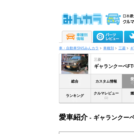
車・自動車SNSみんカラ
車種別
三菱
ギ
三菱
ギャランクーペFT
総合
カスタム情報
クルマレビュー
ランキング
(1)
愛車紹介
- ギャランクーペ