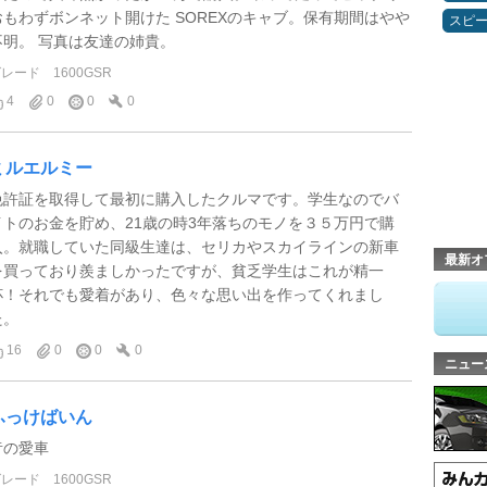
おもわずボンネット開けた SOREXのキャブ。保有期間はやや
スピ
不明。 写真は友達の姉貴。
グレード
1600GSR
4
0
0
0
ミルエルミー
免許証を取得して最初に購入したクルマです。学生なのでバ
イトのお金を貯め、21歳の時3年落ちのモノを３５万円で購
入。就職していた同級生達は、セリカやスカイラインの新車
最新オ
を買っており羨ましかったですが、貧乏学生はこれが精一
杯！それでも愛着があり、色々な思い出を作ってくれまし
た。
16
0
0
0
ニュー
ふっけばいん
昔の愛車
グレード
1600GSR