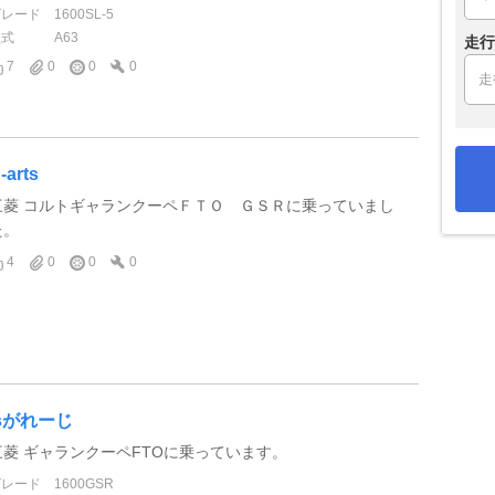
グレード
1600SL-5
型式
A63
走行
7
0
0
0
-arts
三菱 コルトギャランクーペＦＴＯ ＧＳＲに乗っていまし
た。
4
0
0
0
jsがれーじ
三菱 ギャランクーペFTOに乗っています。
グレード
1600GSR