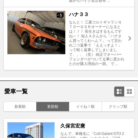
親からバイク禁止命令 ...
ハナ３３
5
+
なんと！ 三菱コルトギャランＧ
ＴＯーＧＳＲオーナーになると
は！！！ 長生きはするもんです
ね～！ 知人Ａさんから「ハナさ
ん買ってくれへん？」 って言わ
れ二つ返事で 「ええっすよ！」
って軽く返事してしまいまし
て、、、（笑） 純正でオーバー
フェンダーがついてる事に惹かれ
たのが購入理由の一因。 で ...
愛車一覧
新着順
更新順
イイね！順
クリップ順
久保宮宏麿
なんで、車種名に「Colt Galant GTO 2