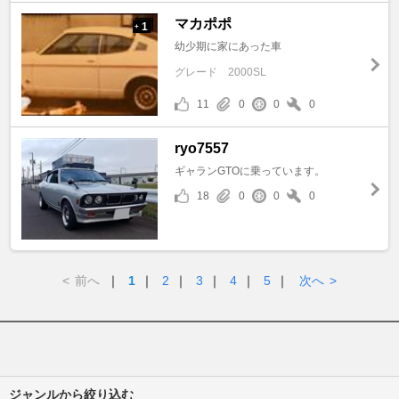
マカポポ
1
+
幼少期に家にあった車
グレード
2000SL
11
0
0
0
ryo7557
ギャランGTOに乗っています。
18
0
0
0
<
前へ
｜
1
｜
2
｜
3
｜
4
｜
5
｜
次へ
>
ジャンルから絞り込む