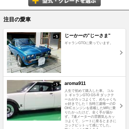
注目の愛車
じーかーの"じーさま"
5
+
ギャランGTOに乗っています。
aroma911
5
+
人生で初めて購入した車。 コル
ト ギャランGTO GS-R ダックテ
ールがカッコよくて、めちゃくち
ゃ好きでした！当時三菱唯一のD
OHCエンジンを搭載したMRに乗
りたかったけど、全く手が届か
ず。7連メーターの雰囲気もカッ
コよくて、シートに座るとまさに
コックピットって感じでした。