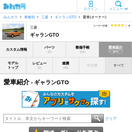
ログイン
メニュー
みんカラ
車種別
三菱
ギャランGTO
愛車(オーナー)
ユーザー評価：
4
三菱
ギャランGTO
パーツ
整備手帳
愛車紹介
カスタム情報
(4)
(34)
(87)
モデル
レビュー
燃費
中古車
すべて
トップ
(2)
(30)
愛車紹介
- ギャランGTO
クリア