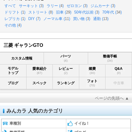
すべて
サーキット (
3
)
ラリー (
4
)
ゼロヨン (
3
)
ジムカーナ (
3
)
ドリフト (
1
)
ストリート (
8
)
旧車 (
29
)
50年代以前 (
3
)
70年代 (
34
)
レプリカ (
1
)
DIY (
7
)
ノーマル車 (
11
)
買い物 (
3
)
通勤 (
13
)
その他 (
4
)
三菱 ギャランGTO
パーツ
整備手帳
カスタム情報
(4)
(34)
モデル
愛車紹介
レビュー
燃費
Q&A
トップ
(87)
(2)
(30)
(0)
フォト
ブログ
スペック
ランキング
中古車
(70)
ページの先頭へ ▲
みんカラ 人気のカテゴリ
車種別
イイね！