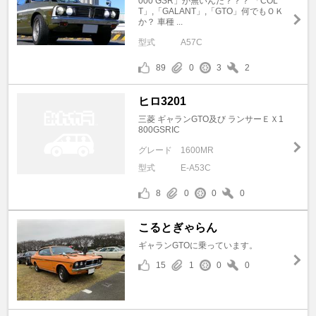
000 GSR」が無いんだ？？？ 「COL
T」,「GALANT」,「GTO」何でもＯＫ
か？ 車種 ...
型式
A57C
89
0
3
2
ヒロ3201
三菱 ギャランGTO及び ランサーＥＸ1
800GSRIC
グレード
1600MR
型式
E-A53C
8
0
0
0
こるとぎゃらん
ギャランGTOに乗っています。
15
1
0
0