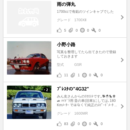
雨の弾丸
1700ccで有鉛のツインキャブでした
グレード
1700XⅡ
5
0
0
0
小野小路
写真を整理してたら出てきたので登録
しておきます
型式
GSR
11
1
0
0
ﾌﾟﾚｽﾀの"4G32"
2
+
みん友さんからのﾘｸｴｽﾄです｡🐕🐣🐤🐥
🚙 ﾊｲﾄﾞﾗ用 昔の車(旧車)にしては､180
Kmﾒｰﾀｰ ではなくて純正のｽﾋﾟｰﾄﾞﾒｰﾀ ...
グレード
1600MR
83
0
0
0