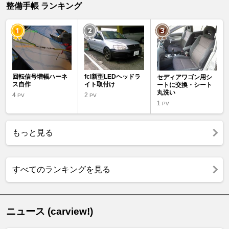
整備手帳 ランキング
回転信号増幅ハーネ
fcl新型LEDヘッドラ
セディアワゴン用シ
ス自作
イト取付け
ートに交換・シート
丸洗い
4
2
PV
PV
1
PV
もっと見る
すべてのランキングを見る
ニュース (carview!)