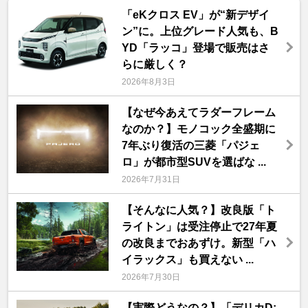
「eKクロス EV」が“新デザイ
ン”に。上位グレード人気も、B
YD「ラッコ」登場で販売はさ
らに厳しく？
2026年8月3日
【なぜ今あえてラダーフレーム
なのか？】モノコック全盛期に
7年ぶり復活の三菱「パジェ
ロ」が都市型SUVを選ばな ...
2026年7月31日
【そんなに人気？】改良版「ト
ライトン」は受注停止で27年夏
の改良までおあずけ。新型「ハ
イラックス」も買えない ...
2026年7月30日
【実際どうなの？】「デリカD: