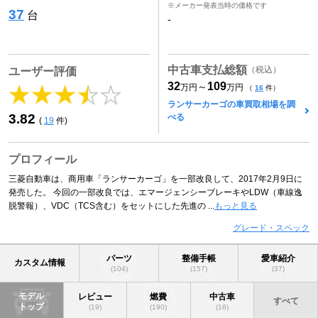
※メーカー発表当時の価格です
37
台
-
中古車支払総額
（税込）
ユーザー評価
32
109
～
万円
万円
（
16
件）
ランサーカーゴの車買取相場を調
3.82
べる
(
19
件)
プロフィール
三菱自動車は、商用車「ランサーカーゴ」を一部改良して、2017年2月9日に
発売した。 今回の一部改良では、エマージェンシーブレーキやLDW（車線逸
脱警報）、VDC（TCS含む）をセットにした先進の ...
もっと見る
グレード・スペック
パーツ
整備手帳
愛車紹介
カスタム情報
(104)
(157)
(37)
モデル
レビュー
燃費
中古車
すべて
トップ
(19)
(190)
(16)