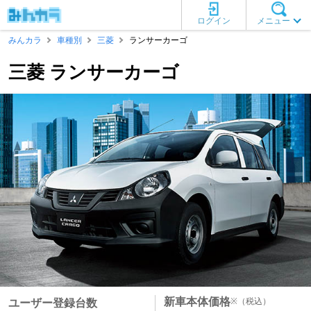
ログイン
メニュー
みんカラ
車種別
三菱
ランサーカーゴ
三菱 ランサーカーゴ
新車本体価格
※
（税込）
ユーザー登録台数