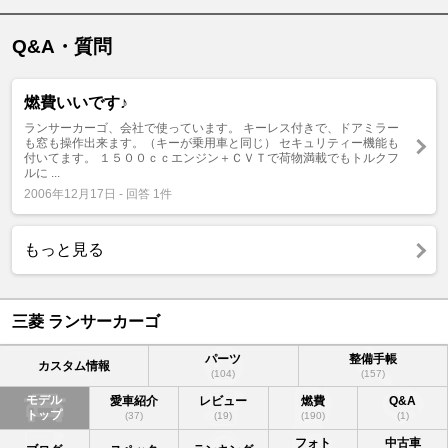
Q&A・質問
燃費いいです♪
ランサーカーゴ、会社で使っています。 キーレス付きで、ドアミラー
も窓も操作出来ます。（キーが乗用車と同じ） セキュリティー機能も
付いてます。 １５００ｃｃエンジン＋ＣＶＴで荷物満載でもトルクフ
ルに ...
2006年12月17日 - 回答 1件
もっと見る
三菱 ランサーカーゴ
パーツ
整備手帳
カスタム情報
(104)
(157)
モデル
愛車紹介
レビュー
燃費
Q&A
トップ
(37)
(19)
(190)
(1)
フォト
中古車