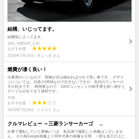
結構、いじってます。
結構気に入ってます。
16G_4WD(AT_1.6)
おすすめ度 ：
2026年7月14日 - きょっき さん
燃費が凄く良い！
仕事用のバンなので、荷物が沢山積めればそれで良い車です。 デザイ
ンについては、日産のOEMなので仕方ないですが、先代のランサーの
方が好きです。 商用車なので、100Vコンセントや助手席を前へ倒すと
テーブルが出てきて便利です。
不明
おすすめ度 ：
2023年7月24日 - トリスト さん
クルマレビュー ～三菱ランサーカーゴ ...
仕事で運転していた車輌につき、私自身で撮影した画像はございませ
ん。 その為Google画像より同年式車の画像を引用、一部を加工の上に