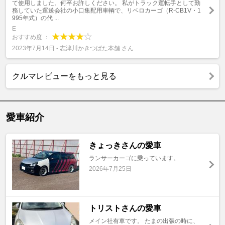
て使用しました。何卒お許しください。 私がトラック運転手として勤
務していた運送会社の小口集配用車輌で、リベロカーゴ（R-CB1V・1
995年式）の代 ...
E
おすすめ度 ：
2023年7月14日 - 志津川かきつばた本舗 さん
クルマレビューをもっと見る
愛車紹介
きょっきさんの愛車
ランサーカーゴに乗っています。
2026年7月25日
トリストさんの愛車
メイン社有車です。 たまの出張の時に、