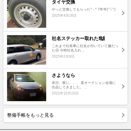
タイヤ交換
やっと交換してもらった^ - ^ 7年半(°▽°)
2025年4月16日
社名ステッカー取れた❗️🙌
これまで社有車に社名が付いていて嫌だっ
た😒 今時社名入れ ...
2025年2月8日
さようなら
本日、夜に、、、 某オークション会場に
出品してきました。 ...
2022年10月15日
整備手帳をもっと見る