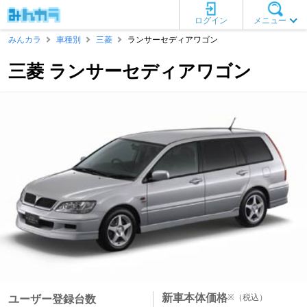
ログイン
メニュー
みんカラ
車種別
三菱
ランサーセディアワゴン
三菱 ランサーセディアワゴン
新車本体価格
※
（税込）
ユーザー登録台数