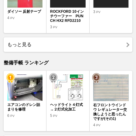
ダイソー 反射テープ
ROCKFORD 10イン
3
PV
チウーファー PUN
4
PV
CH HX2 RFD2210
3
PV
もっと見る
整備手帳 ランキング
エアコンのドレン詰
ヘッドライト４灯式
右フロントウインド
まりを修理
→２灯式化加工
ウ レギュレーター交
換しようと思ったん
6
5
PV
PV
ですが(その1)
4
PV