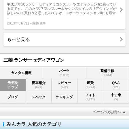
平成14年式ランサーセディアワゴンスポーツエディションⅡに乗ってい
る者です。 このたびJP フルブルームかケンスタイルのリアウィングが
欲しいので買おうと思ったのですが、スポーツエディションⅡにも適合
...
2013年6月7日 - 回答 0件
もっと見る
三菱 ランサーセディアワゴン
パーツ
整備手帳
カスタム情報
(3,880)
(1,844)
モデル
愛車紹介
レビュー
燃費
Q&A
トップ
(979)
(262)
(1,724)
(121)
フォト
中古車
ブログ
スペック
ランキング
(1,211)
(5)
ページの先頭へ ▲
みんカラ 人気のカテゴリ