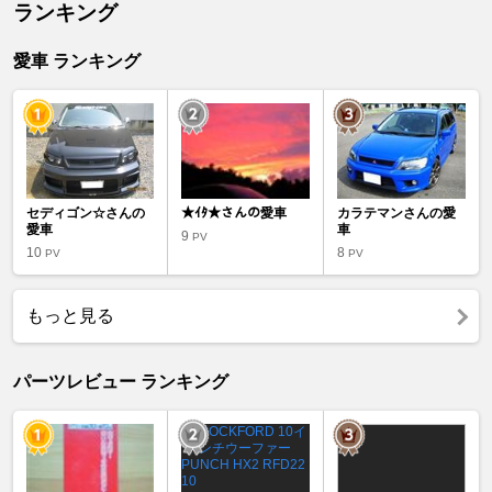
ランキング
愛車 ランキング
セディゴン☆さんの
★ｲﾀ★さんの愛車
カラテマンさんの愛
愛車
車
9
PV
10
8
PV
PV
もっと見る
パーツレビュー ランキング