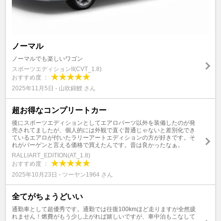
ノーマル
ノーマルでも楽しいワゴン
スポーツエディションII(CVT_1.8)
おすすめ度 ：
2025年11月5日 - 山吹錦鯉 さん
超お得なコンプリートカー
後にスポーツエディションとしてエアロパーツ以外を装備したのが発
売されてましたが、個人的には外観で直ぐ普通じゃないと差別化でき
ているエアロが付いたラリーアートエディションの方が好きです。そ
れがバーゲンと言える価格で買えたんです。昔は良かったなぁ。
RALLIART_EDITION(AT_1.8)
おすすめ度 ：
2025年10月23日 - ツーヤン1964 さん
全てがちょうどいい
通勤車として超優秀です。通勤では往復100kmほど走りますが全然疲
れません！燃費がもう少し上がれば嬉しいですが、車中泊もこなして