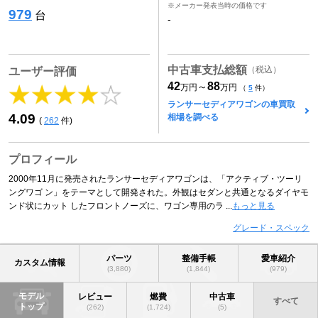
※メーカー発表当時の価格です
979
台
-
中古車支払総額
（税込）
ユーザー評価
42
88
～
万円
万円
（
5
件）
ランサーセディアワゴンの車買取
4.09
相場を調べる
(
262
件)
プロフィール
2000年11月に発売されたランサーセディアワゴンは、「アクティブ・ツーリ
ングワゴ ン」をテーマとして開発された。外観はセダンと共通となるダイヤモ
ンド状にカット したフロントノーズに、ワゴン専用のラ ...
もっと見る
グレード・スペック
パーツ
整備手帳
愛車紹介
カスタム情報
(3,880)
(1,844)
(979)
モデル
レビュー
燃費
中古車
すべて
トップ
(262)
(1,724)
(5)