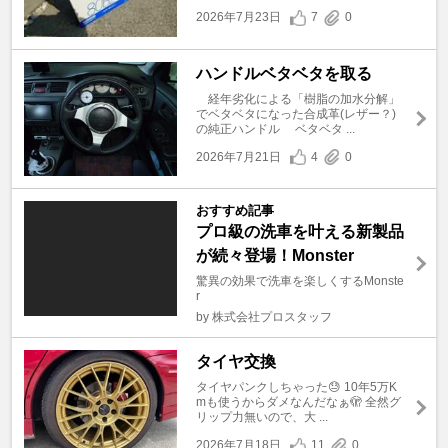
2026年7月23日
7
0
ハンドルベタベタを取る
経年劣化による「樹脂の加水分解」
でベタベタになった合成革(レザー？)
の純正ハンドル ベタベタ ...
2026年7月21日
4
0
おすすめ記事
プロ級の洗車を叶える新製品
が続々登場！Monster
驚異の効果で洗車を楽しくするMonste
r
by 株式会社プロスタッフ
タイヤ交換
タイヤパンクしちゃった😓 10年5万K
mも使うからダメなんだなぁ🫣 全然グ
リップ力無いので、大 ...
2026年7月18日
11
0