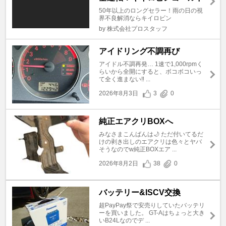
50年以上のロングセラー！雨の日の視
界不良解消ならキイロビン
by 株式会社プロスタッフ
アイドリング不調再び
アイドル不調再発… 1速で1,000rpmく
らいから全開にすると、ボコボコいっ
て全く進まない‼️ ...
2026年8月3日
3
0
純正エアクリBOXへ
みなさまこんばんは🌙 ただ付いてるだ
けの剥き出しのエアクリは色々とヤバ
そうなのでw純正BOXエア ...
2026年8月2日
38
0
バッテリー&ISCV交換
超PayPay祭で安売りしていたバッテリ
ーを買いました。 GT-Aはちょっと大き
いB24Lなのでデ ...