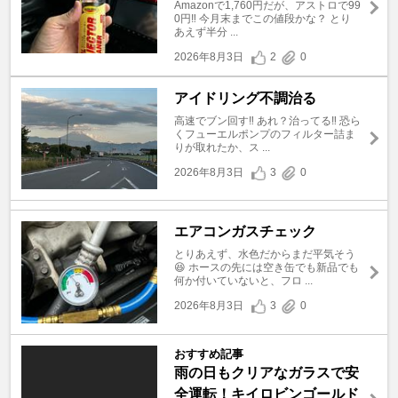
Amazonで1,760円だが、アストロで99
0円‼️ 今月末までこの値段かな？ とり
あえず半分 ...
2026年8月3日
2
0
アイドリング不調治る
高速でブン回す‼️ あれ？治ってる‼️ 恐ら
くフューエルポンプのフィルター詰ま
りが取れたか、ス ...
2026年8月3日
3
0
エアコンガスチェック
とりあえず、水色だからまだ平気そう
😆 ホースの先には空き缶でも新品でも
何か付いていないと、フロ ...
2026年8月3日
3
0
おすすめ記事
雨の日もクリアなガラスで安
全運転！キイロビンゴールド