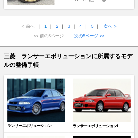
<
前へ
｜
1
｜
2
｜
3
｜
4
｜
5
｜
次へ
>
<< 前の5ページ
｜
次の5ページ >>
三菱 ランサーエボリューションに所属するモデ
ルの整備手帳
ランサーエボリューション
ランサーエボリューションI