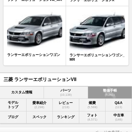
ランサーエボリューションワゴン
ランサーエボリューションワゴン_
MR
三菱 ランサーエボリューションVII
パーツ
整備手帳
カスタム情報
(10,138)
(5,261)
モデル
愛車紹介
レビュー
燃費
Q&A
トップ
(2,298)
(218)
(5,569)
(113)
フォト
中古車
ブログ
スペック
ランキング
(4,571)
(146)