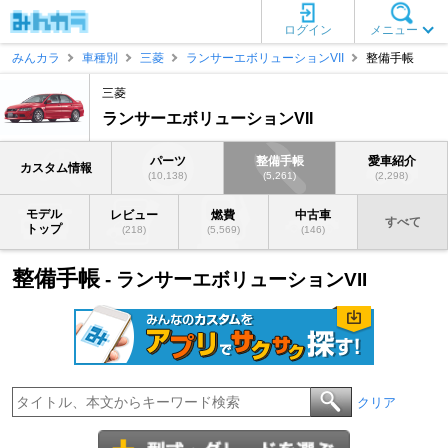
ログイン
メニュー
みんカラ
車種別
三菱
ランサーエボリューションVII
整備手帳
三菱
ランサーエボリューションVII
パーツ
整備手帳
愛車紹介
カスタム情報
(10,138)
(5,261)
(2,298)
モデル
レビュー
燃費
中古車
すべて
トップ
(218)
(5,569)
(146)
整備手帳
- ランサーエボリューションVII
クリア