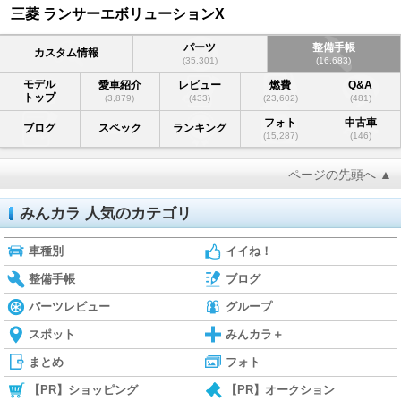
三菱 ランサーエボリューションX
パーツ
整備手帳
カスタム情報
(35,301)
(16,683)
モデル
愛車紹介
レビュー
燃費
Q&A
トップ
(3,879)
(433)
(23,602)
(481)
フォト
中古車
ブログ
スペック
ランキング
(15,287)
(146)
ページの先頭へ ▲
みんカラ 人気のカテゴリ
車種別
イイね！
整備手帳
ブログ
パーツレビュー
グループ
スポット
みんカラ＋
まとめ
フォト
【PR】ショッピング
【PR】オークション