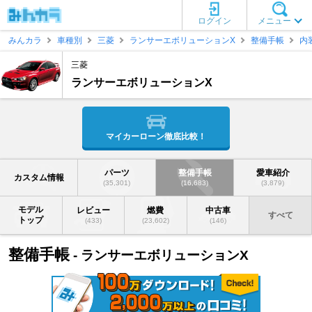
ログイン
メニュー
みんカラ
車種別
三菱
ランサーエボリューションX
整備手帳
内
三菱
ランサーエボリューションX
マイカーローン徹底比較！
パーツ
整備手帳
愛車紹介
カスタム情報
(35,301)
(16,683)
(3,879)
モデル
レビュー
燃費
中古車
すべて
トップ
(433)
(23,602)
(146)
整備手帳
- ランサーエボリューションX