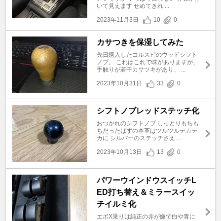
いて見えます せめてきれ ...
2023年11月3日
10
0
カサつきを保湿してみた
先日購入したコルスピのウッドシフト
ノブ。 これはこれで味がありますが、
手触りが若干カサツキがあり、 ...
2023年10月31日
33
0
シフトノブレッドステッチ化
おつかれのシフトノブ しっとりもちも
ちだったはずの本革はツルツルテカテ
カに シルバーのステッチさえ ...
2023年10月13日
13
0
パワーウインドウスイッチL
ED打ち替え＆ミラースイッ
チイルミ化
エボX乗りは純正の赤が嫌で白や青に