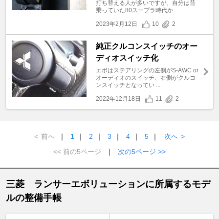
打ち替える人が多いですが、自分は昔
乗っていた80スープラ時代か ...
2023年2月12日
10
2
純正クルコンスイッチのオー
ディオスイッチ化
エボはステアリングの左側がS-AWC or
オーディオのスイッチ、右側がクルコ
ンスイッチとなってい ...
2022年12月18日
11
2
<
前へ
｜
1
｜
2
｜
3
｜
4
｜
5
｜
次へ
>
<< 前の5ページ
｜
次の5ページ >>
三菱 ランサーエボリューションに所属するモデ
ルの整備手帳