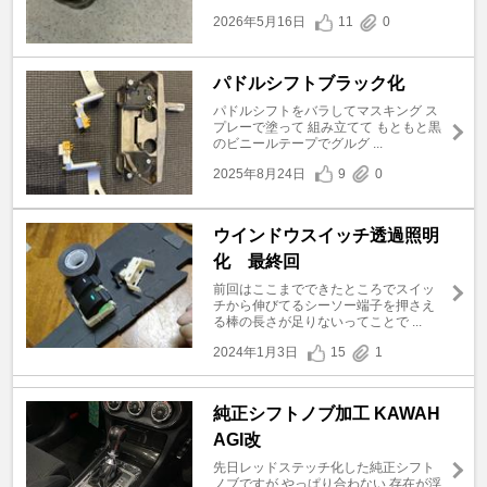
2026年5月16日
11
0
パドルシフトブラック化
パドルシフトをバラしてマスキング ス
プレーで塗って 組み立てて もともと黒
のビニールテープでグルグ ...
2025年8月24日
9
0
ウインドウスイッチ透過照明
化 最終回
前回はここまでできたところでスイッ
チから伸びてるシーソー端子を押さえ
る棒の長さが足りないってことで ...
2024年1月3日
15
1
純正シフトノブ加工 KAWAH
AGI改
先日レッドステッチ化した純正シフト
ノブですが やっぱり合わない 存在が浮