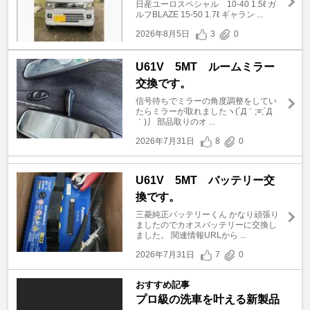
日産ユーロスペシャル 10-40 1.5ℓ ガ
ルフBLAZE 15-50 1.7ℓ ギャラン ...
2026年8月5日
3
0
U61V 5MT ルームミラー
交換です。
信号待ちでミラーの角度調整をしてい
たらミラーが取れましたヽ(´Д｀;≡;´Д
｀)丿 部品取りのオ ...
2026年7月31日
8
0
U61V 5MT バッテリー交
換です。
三菱純正バッテリーくん かなり頑張り
ましたのでカオスバッテリーに交換し
ました。 関連情報URLから ...
2026年7月31日
7
0
おすすめ記事
プロ級の洗車を叶える新製品