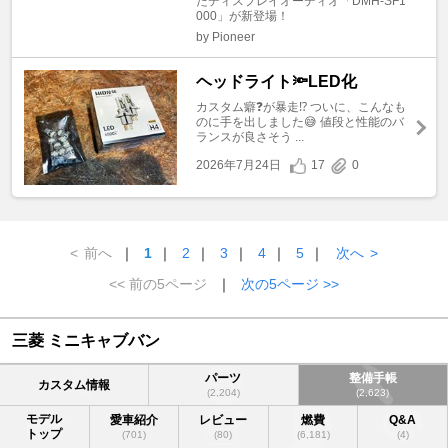
たディスプレイオーディオ「DMH-SF1
000」が新登場！
by Pioneer
ヘッドライト🔦LED化
カスタム癖❓が暴走⁉️ ついに、こんなも
のに手を出しました😅 値段と性能のバ
ランスが良さそう ...
2026年7月24日
17
0
<
前へ
｜
1
｜
2
｜
3
｜
4
｜
5
｜
次へ
>
<< 前の5ページ
｜
次の5ページ >>
三菱 ミニキャブバン
パーツ
整備手帳
カスタム情報
(2,204)
(2,623)
モデル
愛車紹介
レビュー
燃費
Q&A
トップ
(701)
(80)
(6,181)
(4)