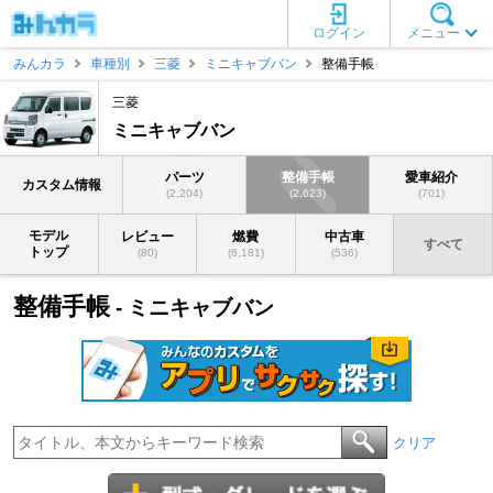
ログイン
メニュー
みんカラ
車種別
三菱
ミニキャブバン
整備手帳
三菱
ミニキャブバン
パーツ
整備手帳
愛車紹介
カスタム情報
(2,204)
(2,623)
(701)
モデル
レビュー
燃費
中古車
すべて
トップ
(80)
(6,181)
(536)
整備手帳
- ミニキャブバン
クリア