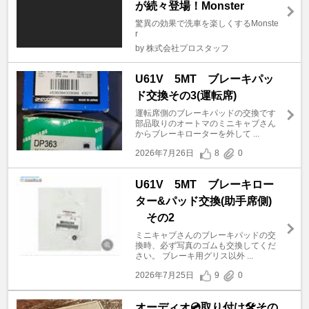
が続々登場！Monster
驚異の効果で洗車を楽しくするMonste
r
by 株式会社プロスタッフ
U61V 5MT ブレーキパッ
ド交換その3(運転席)
運転席側のブレーキパッドの交換です
部品取りのオートマのミニキャブさん
からブレーキローターを外して ...
2026年7月26日
8
0
U61V 5MT ブレーキロー
ター&パッド交換(助手席側)
その2
ミニキャブさんのブレーキパッドの交
換時、必ず写真のゴムも交換してくだ
さい。 ブレーキ用グリス以外 ...
2026年7月25日
9
0
オーディオ💿取り付け🛠️その