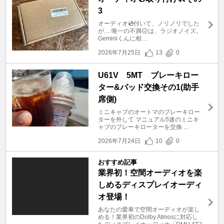
3
オーディオ💿付いて、ノリノリでした
が… 唯一の不満😑は、ラジオノイズ。
Geminiくんに相 ...
2026年7月25日
13
0
U61V 5MT ブレーキロー
ター&パッド交換その1(助手
席側)
ミニキャブのオートマのブレーキロー
ターを外して マニュアル5速のミニキ
ャブのブレーキローターを交換 ...
2026年7月24日
10
0
おすすめ記事
業界初！空間オーディオを楽
しめるディスプレイオーディ
オ登場！
あなたの愛車で空間オーディオが楽し
める！業界初のDolby Atmosに対応し